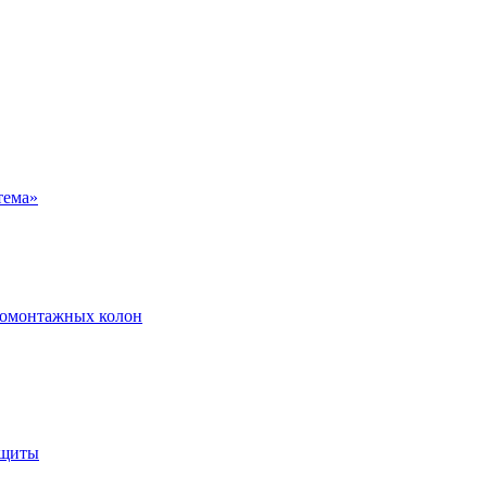
ромонтажных колон
ащиты