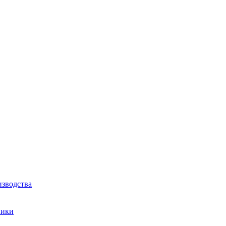
зводства
ники