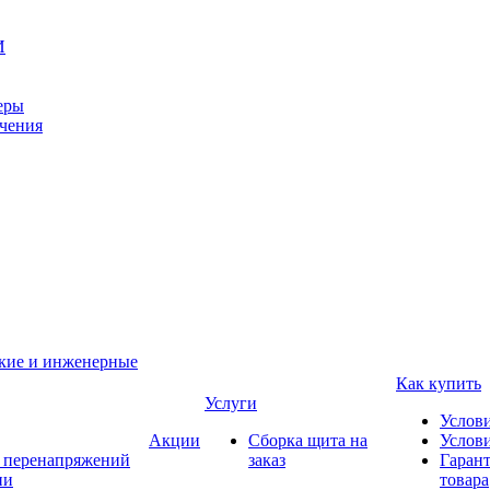
И
еры
ачения
ские и инженерные
Как купить
Услуги
Услов
Акции
Сборка щита на
Услови
т перенапряжений
заказ
Гарант
ии
товара