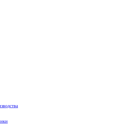
зводства
ники