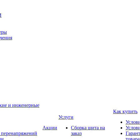
И
еры
ачения
ские и инженерные
Как купить
Услуги
Услов
Акции
Сборка щита на
Услови
т перенапряжений
заказ
Гарант
ии
товара