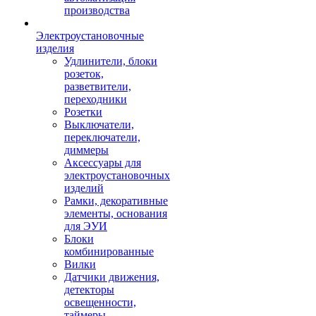
производства
Электроустановочные
изделия
Удлинители, блоки
розеток,
разветвители,
переходники
Розетки
Выключатели,
переключатели,
диммеры
Аксессуары для
электроустановочных
изделий
Рамки, декоративные
элементы, основания
для ЭУИ
Блоки
комбинированные
Вилки
Датчики движения,
детекторы
освещенности,
таймеры