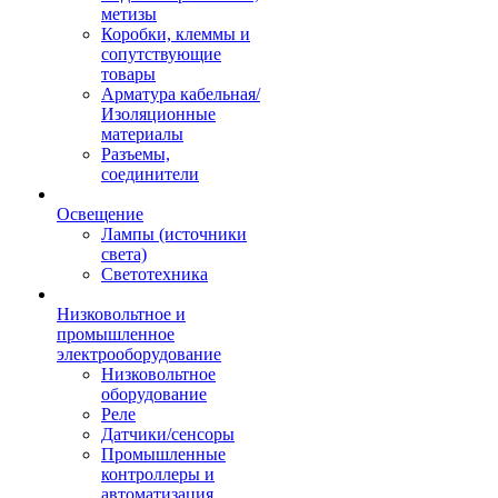
метизы
Коробки, клеммы и
сопутствующие
товары
Арматура кабельная/
Изоляционные
материалы
Разъемы,
соединители
Освещение
Лампы (источники
света)
Светотехника
Низковольтное и
промышленное
электрооборудование
Низковольтное
оборудование
Реле
Датчики/сенсоры
Промышленные
контроллеры и
автоматизация