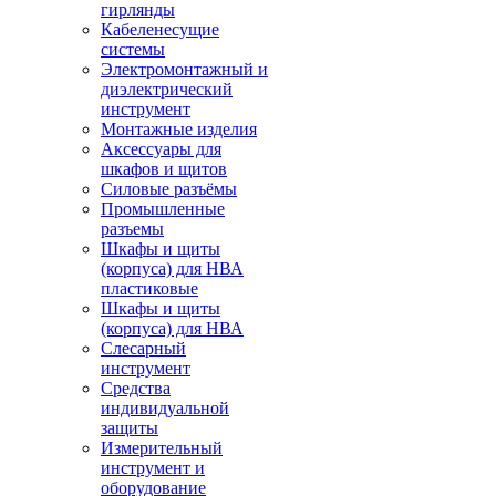
гирлянды
Кабеленесущие
системы
Электромонтажный и
диэлектрический
инструмент
Монтажные изделия
Аксессуары для
шкафов и щитов
Силовые разъёмы
Промышленные
разъемы
Шкафы и щиты
(корпуса) для НВА
пластиковые
Шкафы и щиты
(корпуса) для НВА
Слесарный
инструмент
Средства
индивидуальной
защиты
Измерительный
инструмент и
оборудование