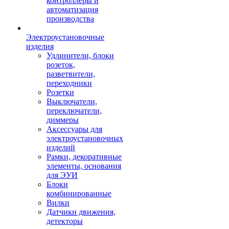
контроллеры и
автоматизация
производства
Электроустановочные
изделия
Удлинители, блоки
розеток,
разветвители,
переходники
Розетки
Выключатели,
переключатели,
диммеры
Аксессуары для
электроустановочных
изделий
Рамки, декоративные
элементы, основания
для ЭУИ
Блоки
комбинированные
Вилки
Датчики движения,
детекторы