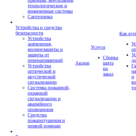
приборы, вентиляция,
технологические и
инженерные системы
Сантехника
Устройства и средства
безопасности
Как куп
Устройства
заземления,
У
Услуги
молниезащиты и
о
защиты от
У
Сборка
перенапряжений
д
Акции
щита
Устройства
Г
на
оптической и
на
заказ
акустической
и
сигнализации
во
Системы пожарной,
то
охранной
сигнализации и
аварийного
оповещения
Средства
пожаротушения и
первой помощи