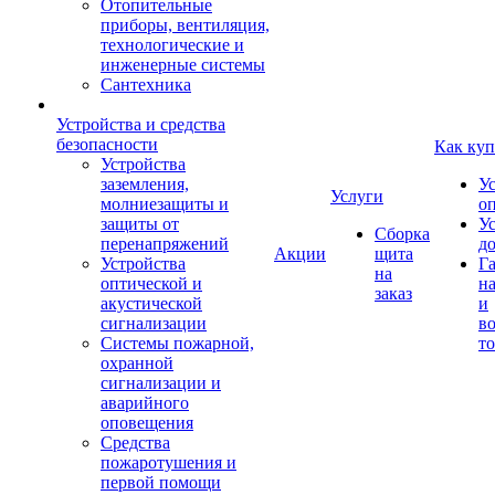
Отопительные
приборы, вентиляция,
технологические и
инженерные системы
Сантехника
Устройства и средства
безопасности
Как куп
Устройства
заземления,
У
Услуги
молниезащиты и
о
защиты от
У
Сборка
перенапряжений
д
Акции
щита
Устройства
Г
на
оптической и
на
заказ
акустической
и
сигнализации
во
Системы пожарной,
то
охранной
сигнализации и
аварийного
оповещения
Средства
пожаротушения и
первой помощи