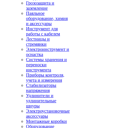
Грозозащита и
заземление
Паяльное
оборудование, химия
и аксессуары
Инструмент для
работы с кабелем
Лестницы и
стремянки
Электроинструмент и
оснастка
Системы хранения и
переноски
инструмента
Приборы контроля,
учета и измерения
Стабилизаторы
напряжения
Удлинители и
удлинительные
шнуры
Электроустановочные
аксессуары
Монтажные коробки
Оборудование