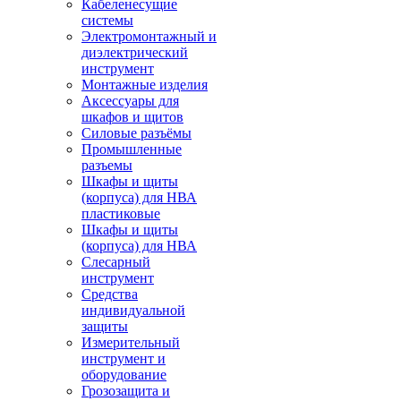
Кабеленесущие
системы
Электромонтажный и
диэлектрический
инструмент
Монтажные изделия
Аксессуары для
шкафов и щитов
Силовые разъёмы
Промышленные
разъемы
Шкафы и щиты
(корпуса) для НВА
пластиковые
Шкафы и щиты
(корпуса) для НВА
Слесарный
инструмент
Средства
индивидуальной
защиты
Измерительный
инструмент и
оборудование
Грозозащита и