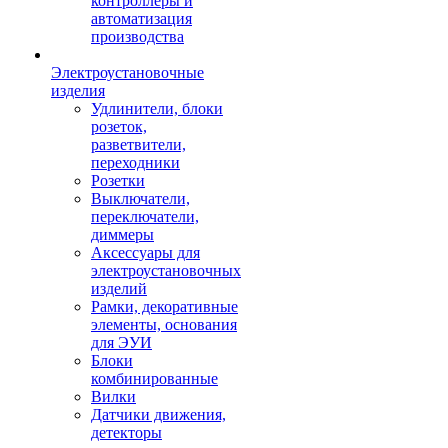
контроллеры и
автоматизация
производства
Электроустановочные
изделия
Удлинители, блоки
розеток,
разветвители,
переходники
Розетки
Выключатели,
переключатели,
диммеры
Аксессуары для
электроустановочных
изделий
Рамки, декоративные
элементы, основания
для ЭУИ
Блоки
комбинированные
Вилки
Датчики движения,
детекторы