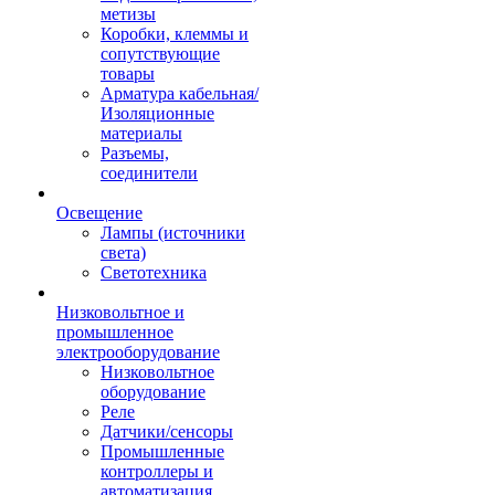
метизы
Коробки, клеммы и
сопутствующие
товары
Арматура кабельная/
Изоляционные
материалы
Разъемы,
соединители
Освещение
Лампы (источники
света)
Светотехника
Низковольтное и
промышленное
электрооборудование
Низковольтное
оборудование
Реле
Датчики/сенсоры
Промышленные
контроллеры и
автоматизация