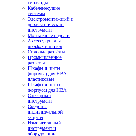
гирлянды
Кабеленесущие
системы
Электромонтажный и
диэлектрический
инструмент
Монтажные изделия
Аксессуары для
шкафов и щитов
Силовые разъёмы
Промышленные
разъемы
Шкафы и щиты
(корпуса) для НВА
пластиковые
Шкафы и щиты
(корпуса) для НВА
Слесарный
инструмент
Средства
индивидуальной
защиты
Измерительный
инструмент и
оборудование