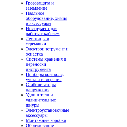
Грозозащита и
заземление
Паяльное
оборудование, химия
и аксессуары
Инструмент для
работы с кабелем
Лестницы и
стремянки
Электроинструмент и
оснастка
Системы хранения и
переноски
инструмента
Приборы контроля,
учета и измерения
Стабилизаторы
напряжения
Удлинители и
удлинительные
шнуры
Электроустановочные
аксессуары
Монтажные коробки
Оборудование