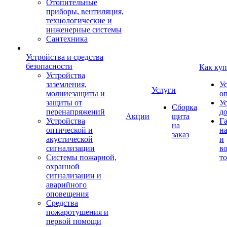
Отопительные
приборы, вентиляция,
технологические и
инженерные системы
Сантехника
Устройства и средства
безопасности
Как куп
Устройства
заземления,
У
Услуги
молниезащиты и
о
защиты от
У
Сборка
перенапряжений
д
Акции
щита
Устройства
Г
на
оптической и
на
заказ
акустической
и
сигнализации
во
Системы пожарной,
то
охранной
сигнализации и
аварийного
оповещения
Средства
пожаротушения и
первой помощи