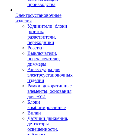
производства
Электроустановочные
изделия
Удлинители, блоки
розеток,
разветвители,
переходники
Розетки
Выключатели,
переключатели,
диммеры
Аксессуары для
электроустановочных
изделий
Рамки, декоративные
элементы, основания
для ЭУИ
Блоки
комбинированные
Вилки
Датчики движения,
детекторы
освещенности,
таймеры