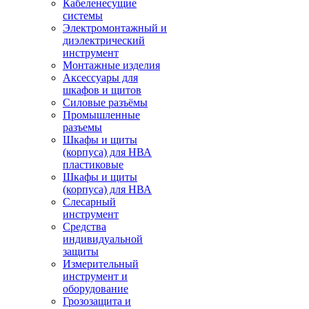
Кабеленесущие
системы
Электромонтажный и
диэлектрический
инструмент
Монтажные изделия
Аксессуары для
шкафов и щитов
Силовые разъёмы
Промышленные
разъемы
Шкафы и щиты
(корпуса) для НВА
пластиковые
Шкафы и щиты
(корпуса) для НВА
Слесарный
инструмент
Средства
индивидуальной
защиты
Измерительный
инструмент и
оборудование
Грозозащита и