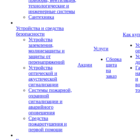
приборы, вентиляция,
технологические и
инженерные системы
Сантехника
Устройства и средства
безопасности
Как куп
Устройства
заземления,
У
Услуги
молниезащиты и
о
защиты от
У
Сборка
перенапряжений
д
Акции
щита
Устройства
Г
на
оптической и
на
заказ
акустической
и
сигнализации
во
Системы пожарной,
то
охранной
сигнализации и
аварийного
оповещения
Средства
пожаротушения и
первой помощи