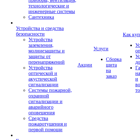
приборы, вентиляция,
технологические и
инженерные системы
Сантехника
Устройства и средства
безопасности
Как куп
Устройства
заземления,
У
Услуги
молниезащиты и
о
защиты от
У
Сборка
перенапряжений
д
Акции
щита
Устройства
Г
на
оптической и
на
заказ
акустической
и
сигнализации
во
Системы пожарной,
то
охранной
сигнализации и
аварийного
оповещения
Средства
пожаротушения и
первой помощи