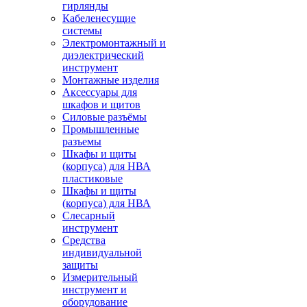
гирлянды
Кабеленесущие
системы
Электромонтажный и
диэлектрический
инструмент
Монтажные изделия
Аксессуары для
шкафов и щитов
Силовые разъёмы
Промышленные
разъемы
Шкафы и щиты
(корпуса) для НВА
пластиковые
Шкафы и щиты
(корпуса) для НВА
Слесарный
инструмент
Средства
индивидуальной
защиты
Измерительный
инструмент и
оборудование