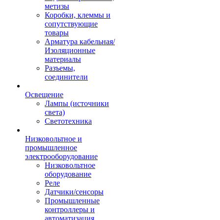
метизы
Коробки, клеммы и
сопутствующие
товары
Арматура кабельная/
Изоляционные
материалы
Разъемы,
соединители
Освещение
Лампы (источники
света)
Светотехника
Низковольтное и
промышленное
электрооборудование
Низковольтное
оборудование
Реле
Датчики/сенсоры
Промышленные
контроллеры и
автоматизация