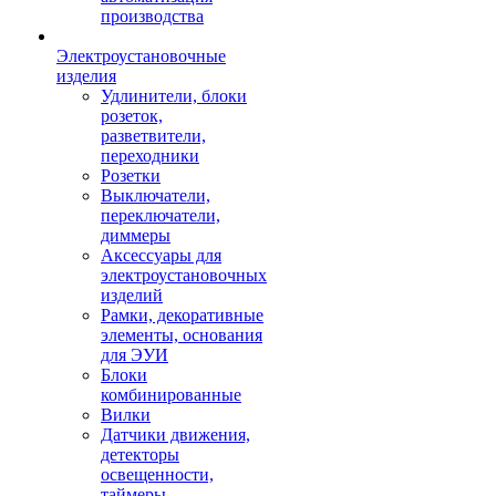
производства
Электроустановочные
изделия
Удлинители, блоки
розеток,
разветвители,
переходники
Розетки
Выключатели,
переключатели,
диммеры
Аксессуары для
электроустановочных
изделий
Рамки, декоративные
элементы, основания
для ЭУИ
Блоки
комбинированные
Вилки
Датчики движения,
детекторы
освещенности,
таймеры