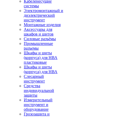
Кабеленесущие
системы
Электромонтажный и
диэлектрический
инструмент
Монтажные изделия
Аксессуары для
шкафов и щитов
Силовые разъёмы
Промышленные
разъемы
Шкафы и щиты
(корпуса) для НВА
пластиковые
Шкафы и щиты
(корпуса) для НВА
Слесарный
инструмент
Средства
индивидуальной
защиты
Измерительный
инструмент и
оборудование
Грозозащита и