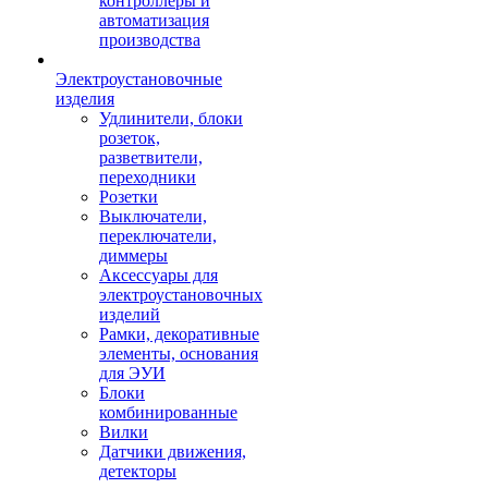
контроллеры и
автоматизация
производства
Электроустановочные
изделия
Удлинители, блоки
розеток,
разветвители,
переходники
Розетки
Выключатели,
переключатели,
диммеры
Аксессуары для
электроустановочных
изделий
Рамки, декоративные
элементы, основания
для ЭУИ
Блоки
комбинированные
Вилки
Датчики движения,
детекторы