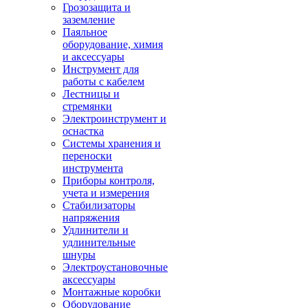
Грозозащита и
заземление
Паяльное
оборудование, химия
и аксессуары
Инструмент для
работы с кабелем
Лестницы и
стремянки
Электроинструмент и
оснастка
Системы хранения и
переноски
инструмента
Приборы контроля,
учета и измерения
Стабилизаторы
напряжения
Удлинители и
удлинительные
шнуры
Электроустановочные
аксессуары
Монтажные коробки
Оборудование