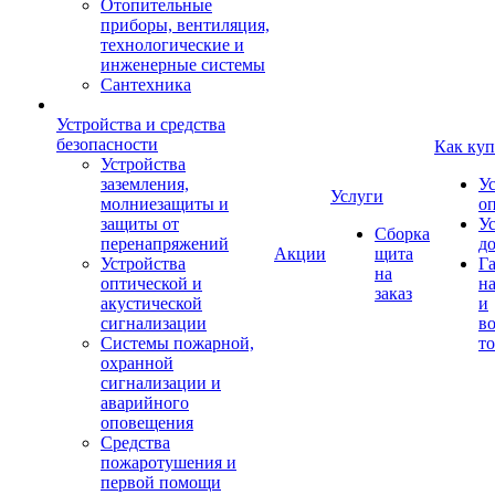
Отопительные
приборы, вентиляция,
технологические и
инженерные системы
Сантехника
Устройства и средства
безопасности
Как куп
Устройства
заземления,
У
Услуги
молниезащиты и
о
защиты от
У
Сборка
перенапряжений
д
Акции
щита
Устройства
Г
на
оптической и
на
заказ
акустической
и
сигнализации
во
Системы пожарной,
то
охранной
сигнализации и
аварийного
оповещения
Средства
пожаротушения и
первой помощи