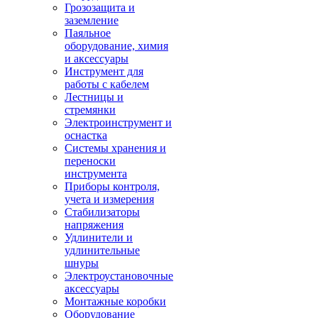
Грозозащита и
заземление
Паяльное
оборудование, химия
и аксессуары
Инструмент для
работы с кабелем
Лестницы и
стремянки
Электроинструмент и
оснастка
Системы хранения и
переноски
инструмента
Приборы контроля,
учета и измерения
Стабилизаторы
напряжения
Удлинители и
удлинительные
шнуры
Электроустановочные
аксессуары
Монтажные коробки
Оборудование