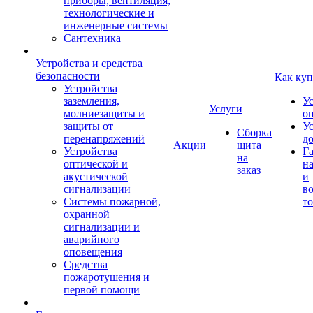
приборы, вентиляция,
технологические и
инженерные системы
Сантехника
Устройства и средства
безопасности
Как куп
Устройства
заземления,
У
Услуги
молниезащиты и
о
защиты от
У
Сборка
перенапряжений
д
Акции
щита
Устройства
Г
на
оптической и
на
заказ
акустической
и
сигнализации
во
Системы пожарной,
то
охранной
сигнализации и
аварийного
оповещения
Средства
пожаротушения и
первой помощи