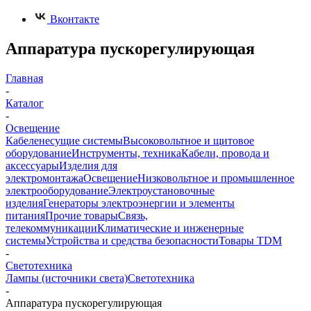
Вконтакте
Аппаратура пускорегулирующая
Главная
-
Каталог
-
Освещение
Кабеленесущие системы
Высоковольтное и щитовое
оборудование
Инструменты, техника
Кабели, провода и
аксессуары
Изделия для
электромонтажа
Освещение
Низковольтное и промышленное
электрооборудование
Электроустановочные
изделия
Генераторы электроэнергии и элементы
питания
Прочие товары
Связь,
телекоммуникации
Климатические и инженерные
системы
Устройства и средства безопасности
Товары TDM
-
Светотехника
Лампы (источники света)
Светотехника
-
Аппаратура пускорегулирующая