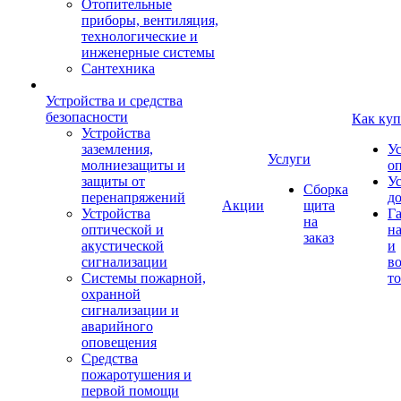
Отопительные
приборы, вентиляция,
технологические и
инженерные системы
Сантехника
Устройства и средства
безопасности
Как куп
Устройства
заземления,
У
Услуги
молниезащиты и
о
защиты от
У
Сборка
перенапряжений
д
Акции
щита
Устройства
Г
на
оптической и
на
заказ
акустической
и
сигнализации
во
Системы пожарной,
то
охранной
сигнализации и
аварийного
оповещения
Средства
пожаротушения и
первой помощи