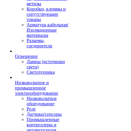
метизы
Коробки, клеммы и
сопутствующие
товары
Арматура кабельная/
Изоляционные
материалы
Разъемы,
соединители
Освещение
Лампы (источники
света)
Светотехника
Низковольтное и
промышленное
электрооборудование
Низковольтное
оборудование
Реле
Датчики/сенсоры
Промышленные
контроллеры и
автоматизация