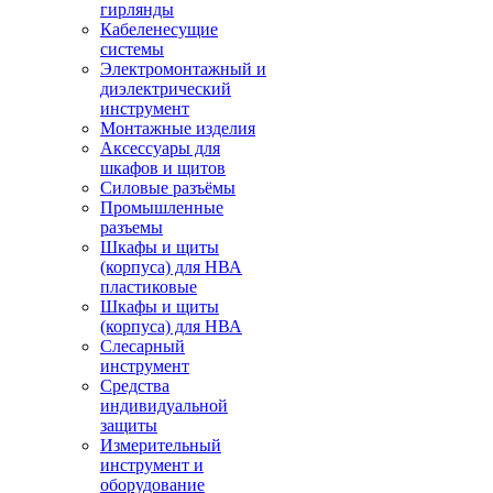
гирлянды
Кабеленесущие
системы
Электромонтажный и
диэлектрический
инструмент
Монтажные изделия
Аксессуары для
шкафов и щитов
Силовые разъёмы
Промышленные
разъемы
Шкафы и щиты
(корпуса) для НВА
пластиковые
Шкафы и щиты
(корпуса) для НВА
Слесарный
инструмент
Средства
индивидуальной
защиты
Измерительный
инструмент и
оборудование