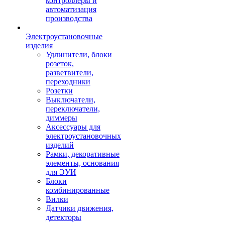
контроллеры и
автоматизация
производства
Электроустановочные
изделия
Удлинители, блоки
розеток,
разветвители,
переходники
Розетки
Выключатели,
переключатели,
диммеры
Аксессуары для
электроустановочных
изделий
Рамки, декоративные
элементы, основания
для ЭУИ
Блоки
комбинированные
Вилки
Датчики движения,
детекторы