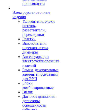
производства
Электроустановочные
изделия
Удлинители, блоки
розеток,
разветвители,
переходники
Розетки
Выключатели,
переключатели,
диммеры
Аксессуары для
электроустановочных
изделий
Рамки, декоративные
элементы, основания
для ЭУИ
Блоки
комбинированные
Вилки
Датчики движения,
детекторы
освещенности,
таймеры