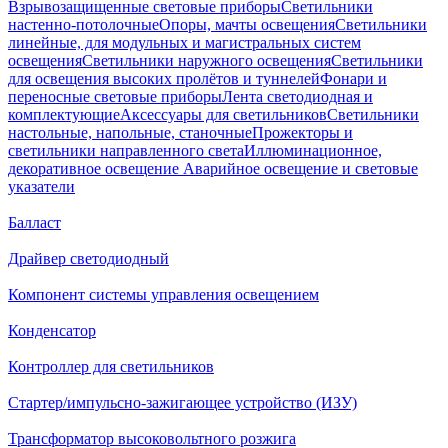
Взрывозащищенные световые приборы
Светильники
настенно-потолочные
Опоры, мачты освещения
Светильники
линейные, для модульных и магистральных систем
освещения
Светильники наружного освещения
Светильники
для освещения высоких пролётов и туннелей
Фонари и
переносные световые приборы
Лента светодиодная и
комплектующие
Аксессуары для светильников
Светильники
настольные, напольные, станочные
Прожекторы и
светильники направленного света
Иллюминационное,
декоративное освещение
Аварийное освещение и световые
указатели
Балласт
Драйвер светодиодный
Компонент системы управления освещением
Конденсатор
Контроллер для светильников
Стартер/импульсно-зажигающее устройство (ИЗУ)
Трансформатор высоковольтного розжига