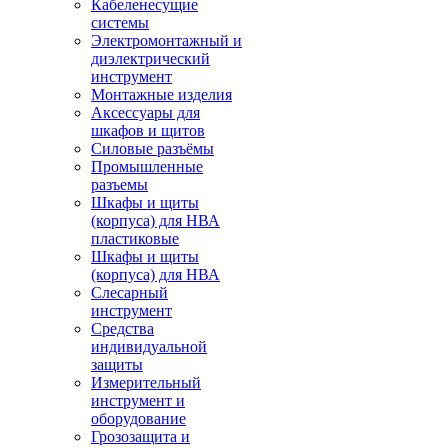
Кабеленесущие
системы
Электромонтажный и
диэлектрический
инструмент
Монтажные изделия
Аксессуары для
шкафов и щитов
Силовые разъёмы
Промышленные
разъемы
Шкафы и щиты
(корпуса) для НВА
пластиковые
Шкафы и щиты
(корпуса) для НВА
Слесарный
инструмент
Средства
индивидуальной
защиты
Измерительный
инструмент и
оборудование
Грозозащита и