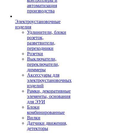
контроллеры и
автоматизация
производства
Электроустановочные
изделия
Удлинители, блоки
розеток,
разветвители,
переходники
Розетки
Выключатели,
переключатели,
диммеры
Аксессуары для
электроустановочных
изделий
Рамки, декоративные
элементы, основания
для ЭУИ
Блоки
комбинированные
Вилки
Датчики движения,
детекторы