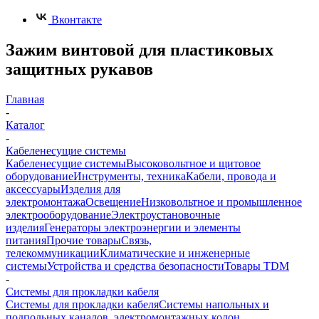
Вконтакте
Зажим винтовой для пластиковых
защитных рукавов
Главная
-
Каталог
-
Кабеленесущие системы
Кабеленесущие системы
Высоковольтное и щитовое
оборудование
Инструменты, техника
Кабели, провода и
аксессуары
Изделия для
электромонтажа
Освещение
Низковольтное и промышленное
электрооборудование
Электроустановочные
изделия
Генераторы электроэнергии и элементы
питания
Прочие товары
Связь,
телекоммуникации
Климатические и инженерные
системы
Устройства и средства безопасности
Товары TDM
-
Системы для прокладки кабеля
Системы для прокладки кабеля
Системы напольных и
подпольных каналов, электромонтажных колон