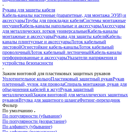
-
Рукава для защиты кабеля
Кабель-каналы настенные (парапетные, для монтажа ЭУИ) и
аксессуары
Трубы для прокладки кабеля
Системы монтажные
несущие
Кабель-каналы напольные и аксессуары
Аксессуары
для металлических лотков универсальные
Кабель-каналы
монтажные и аксессуары
Рукава для защиты кабеля
Кабель-
каналы плинтусные и аксессуары
Лоток кабельный
листовой
Огнестойкие кабель-каналы
Лоток кабельный
проволочный
Лоток кабельный лестничный
Кабель-каналы
перфорированные и аксессуары
Указатели напряжения и
устройства безопасности
-
Зажим винтовой для пластиковых защитных рукавов
Уплотнительное кольцо
Пластиковый защитный рукав
Рукав
плетенный, чулок для провода
Спираль монтажная, рукав для
объединения кабелей в жгут
Рукав защитный
металлический
Зажим винтовой для металлических защитных
рукавов
Втулка для защитного шланга
Фитинг-переходник
Фильтр
По умолчанию
По популярности (убывание)
По популярности (возрастание)
По алфавиту (убывание)
По алфавиту (возрастание)