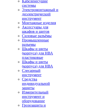
Кабеленесущие
системы
Электромонтажный и
диэлектрический
инструмент
Монтажные изделия
Аксессуары для
шкафов и щитов
Силовые разъёмы
Промышленные
разъемы
Шкафы и щиты
(корпуса) для НВА
пластиковые
Шкафы и щиты
(корпуса) для НВА
Слесарный
инструмент
Средства
индивидуальной
защиты
Измерительный
инструмент и
оборудование
Грозозащита и