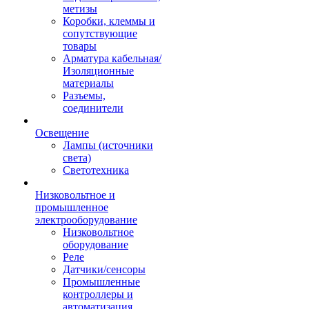
метизы
Коробки, клеммы и
сопутствующие
товары
Арматура кабельная/
Изоляционные
материалы
Разъемы,
соединители
Освещение
Лампы (источники
света)
Светотехника
Низковольтное и
промышленное
электрооборудование
Низковольтное
оборудование
Реле
Датчики/сенсоры
Промышленные
контроллеры и
автоматизация