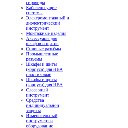
гирлянды
Кабеленесущие
системы
Электромонтажный и
диэлектрический
инструмент
Монтажные изделия
Аксессуары для
шкафов и щитов
Силовые разъёмы
Промышленные
разъемы
Шкафы и щиты
(корпуса) для НВА
пластиковые
Шкафы и щиты
(корпуса) для НВА
Слесарный
инструмент
Средства
индивидуальной
защиты
Измерительный
инструмент и
оборудование