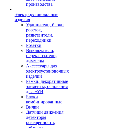
производства
Электроустановочные
изделия
Удлинители, блоки
розеток,
разветвители,
переходники
Розетки
Выключатели,
переключатели,
диммеры
Аксессуары для
электроустановочных
изделий
Рамки, декоративные
элементы, основания
для ЭУИ
Блоки
комбинированные
Вилки
Датчики движения,
детекторы
освещенности,
таймеры