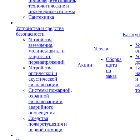
приборы, вентиляция,
технологические и
инженерные системы
Сантехника
Устройства и средства
безопасности
Как куп
Устройства
заземления,
У
Услуги
молниезащиты и
о
защиты от
У
Сборка
перенапряжений
д
Акции
щита
Устройства
Г
на
оптической и
на
заказ
акустической
и
сигнализации
во
Системы пожарной,
то
охранной
сигнализации и
аварийного
оповещения
Средства
пожаротушения и
первой помощи