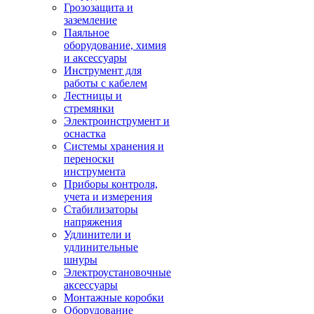
Грозозащита и
заземление
Паяльное
оборудование, химия
и аксессуары
Инструмент для
работы с кабелем
Лестницы и
стремянки
Электроинструмент и
оснастка
Системы хранения и
переноски
инструмента
Приборы контроля,
учета и измерения
Стабилизаторы
напряжения
Удлинители и
удлинительные
шнуры
Электроустановочные
аксессуары
Монтажные коробки
Оборудование