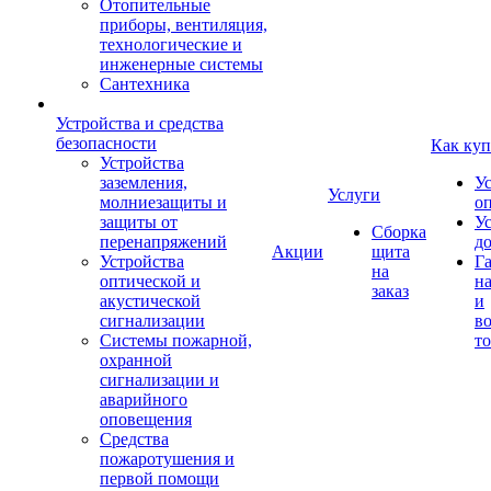
Отопительные
приборы, вентиляция,
технологические и
инженерные системы
Сантехника
Устройства и средства
безопасности
Как куп
Устройства
заземления,
У
Услуги
молниезащиты и
о
защиты от
У
Сборка
перенапряжений
д
Акции
щита
Устройства
Г
на
оптической и
на
заказ
акустической
и
сигнализации
во
Системы пожарной,
то
охранной
сигнализации и
аварийного
оповещения
Средства
пожаротушения и
первой помощи