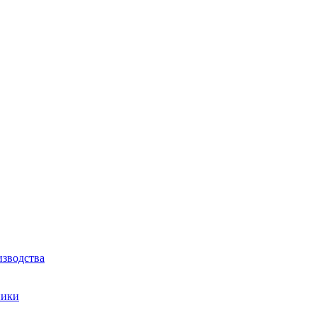
зводства
ники