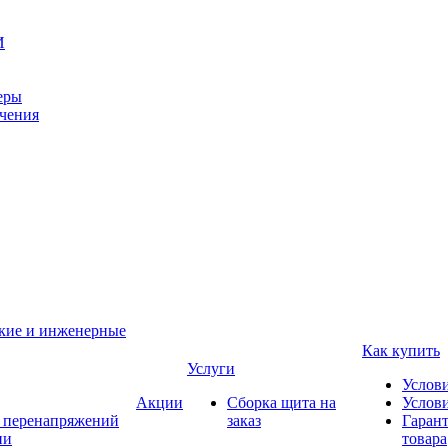
И
еры
ачения
ские и инженерные
Как купить
Услуги
Услов
Акции
Сборка щита на
Услови
т перенапряжений
заказ
Гарант
ии
товара