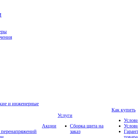
И
еры
ачения
ские и инженерные
Как купить
Услуги
Услов
Акции
Сборка щита на
Услови
т перенапряжений
заказ
Гарант
ии
товара