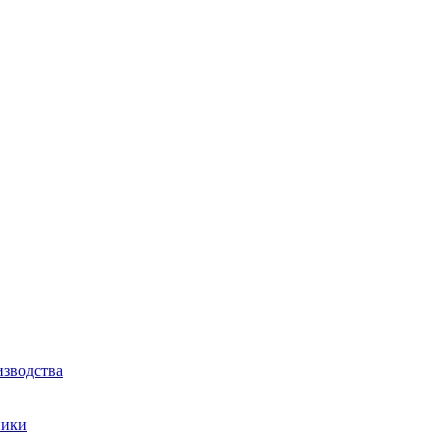
зводства
ники