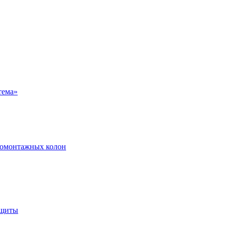
ромонтажных колон
ащиты