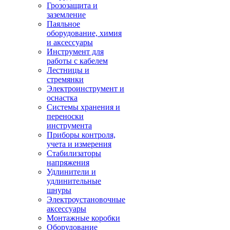
Грозозащита и
заземление
Паяльное
оборудование, химия
и аксессуары
Инструмент для
работы с кабелем
Лестницы и
стремянки
Электроинструмент и
оснастка
Системы хранения и
переноски
инструмента
Приборы контроля,
учета и измерения
Стабилизаторы
напряжения
Удлинители и
удлинительные
шнуры
Электроустановочные
аксессуары
Монтажные коробки
Оборудование