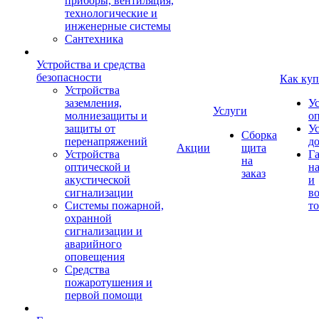
приборы, вентиляция,
технологические и
инженерные системы
Сантехника
Устройства и средства
безопасности
Как куп
Устройства
заземления,
У
Услуги
молниезащиты и
о
защиты от
У
Сборка
перенапряжений
д
Акции
щита
Устройства
Г
на
оптической и
на
заказ
акустической
и
сигнализации
во
Системы пожарной,
то
охранной
сигнализации и
аварийного
оповещения
Средства
пожаротушения и
первой помощи