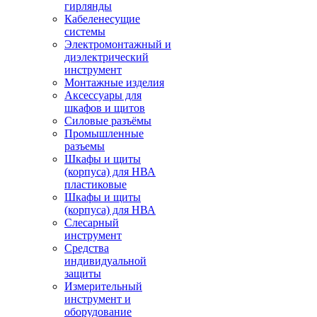
гирлянды
Кабеленесущие
системы
Электромонтажный и
диэлектрический
инструмент
Монтажные изделия
Аксессуары для
шкафов и щитов
Силовые разъёмы
Промышленные
разъемы
Шкафы и щиты
(корпуса) для НВА
пластиковые
Шкафы и щиты
(корпуса) для НВА
Слесарный
инструмент
Средства
индивидуальной
защиты
Измерительный
инструмент и
оборудование