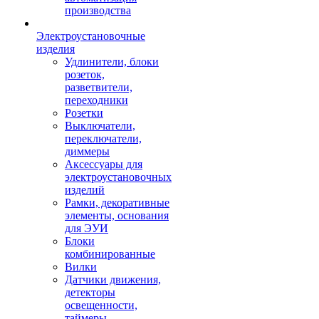
производства
Электроустановочные
изделия
Удлинители, блоки
розеток,
разветвители,
переходники
Розетки
Выключатели,
переключатели,
диммеры
Аксессуары для
электроустановочных
изделий
Рамки, декоративные
элементы, основания
для ЭУИ
Блоки
комбинированные
Вилки
Датчики движения,
детекторы
освещенности,
таймеры