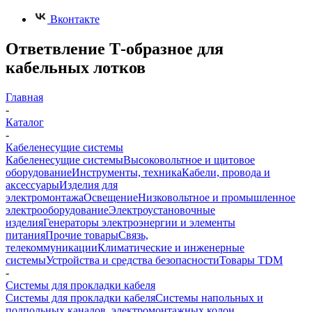
Вконтакте
Ответвление Т-образное для
кабельных лотков
Главная
-
Каталог
-
Кабеленесущие системы
Кабеленесущие системы
Высоковольтное и щитовое
оборудование
Инструменты, техника
Кабели, провода и
аксессуары
Изделия для
электромонтажа
Освещение
Низковольтное и промышленное
электрооборудование
Электроустановочные
изделия
Генераторы электроэнергии и элементы
питания
Прочие товары
Связь,
телекоммуникации
Климатические и инженерные
системы
Устройства и средства безопасности
Товары TDM
-
Системы для прокладки кабеля
Системы для прокладки кабеля
Системы напольных и
подпольных каналов, электромонтажных колон