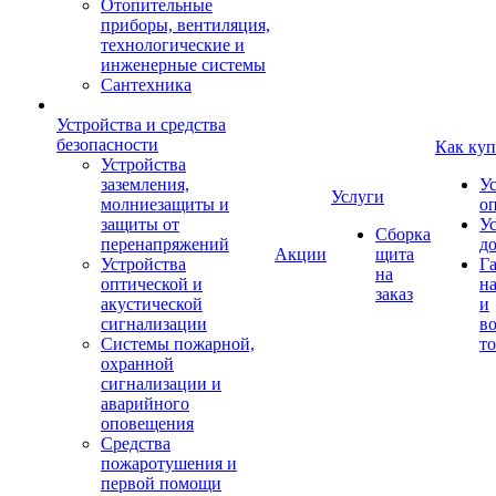
Отопительные
приборы, вентиляция,
технологические и
инженерные системы
Сантехника
Устройства и средства
безопасности
Как куп
Устройства
заземления,
У
Услуги
молниезащиты и
о
защиты от
У
Сборка
перенапряжений
д
Акции
щита
Устройства
Г
на
оптической и
на
заказ
акустической
и
сигнализации
во
Системы пожарной,
то
охранной
сигнализации и
аварийного
оповещения
Средства
пожаротушения и
первой помощи