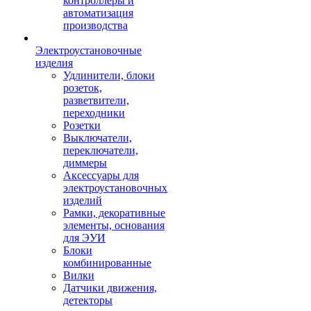
контроллеры и
автоматизация
производства
Электроустановочные
изделия
Удлинители, блоки
розеток,
разветвители,
переходники
Розетки
Выключатели,
переключатели,
диммеры
Аксессуары для
электроустановочных
изделий
Рамки, декоративные
элементы, основания
для ЭУИ
Блоки
комбинированные
Вилки
Датчики движения,
детекторы