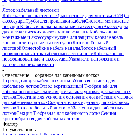
-
Лоток кабельный листовой
Кабель-каналы настенные (парапетные, для монтажа ЭУИ) и
аксессуары
Трубы для прокладки кабеля
Системы монтажные
несущие
Кабель-каналы напольные и аксессуары
Аксессуары
для металлических лотков универсальные
Кабель-каналы
монтажные и аксессуары
Рукава для защиты кабеля
Кабель-
каналы плинтусные и аксессуары
Лоток кабельный
листовой
Огнестойкие кабель-каналы
Лоток кабельный
проволочный
Лоток кабельный лестничный
Кабель-каналы
перфорированные и аксессуары
Указатели напряжения и
устройства безопасности
-
Ответвление Т-образное для кабельных лотков
Переходник для кабельных лотков
Угловая вставка для
кабельных лотков
Отвод вертикальный Т-образный для
кабельного лотка
Секция вертикальная угловая для кабельных
лотков
Пластина для усиления основания лотка
Секция угловая
для кабельных лотков
Соединительные детали для кабельных
лотков
Лоток кабельный листовой
Заглушка для кабельных
лотков
Секция Т-образная для кабельного лотка
Секция
крестообразная для кабельных лотков
Фильтр
По умолчанию
По популярности (убывание)