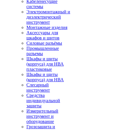
Кабеленесущие
системы
Электромонтажный и
диэлектрический
инструмент
Монтажные изделия
Аксессуары для
шкафов и щитов
Силовые разъёмы
Промышленные
разъемы
Шкафы и щиты
(корпуса) для НВА
пластиковые
Шкафы и щиты
(корпуса) для НВА
Слесарный
инструмент
Средства
индивидуальной
защиты
Измерительный
инструмент и
оборудование
Грозозащита и