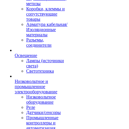
метизы
Коробки, клеммы и
сопутствующие
товары
Арматура кабельная/
Изоляционные
материалы
Разъемы,
соединители
Освещение
Лампы (источники
света)
Светотехника
Низковольтное и
промышленное
электрооборудование
Низковольтное
оборудование
Реле
Датчики/сенсоры
Промышленные
контроллеры и
автоматизация