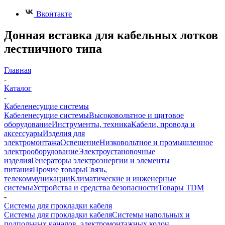
Вконтакте
Донная вставка для кабельных лотков
лестничного типа
Главная
-
Каталог
-
Кабеленесущие системы
Кабеленесущие системы
Высоковольтное и щитовое
оборудование
Инструменты, техника
Кабели, провода и
аксессуары
Изделия для
электромонтажа
Освещение
Низковольтное и промышленное
электрооборудование
Электроустановочные
изделия
Генераторы электроэнергии и элементы
питания
Прочие товары
Связь,
телекоммуникации
Климатические и инженерные
системы
Устройства и средства безопасности
Товары TDM
-
Системы для прокладки кабеля
Системы для прокладки кабеля
Системы напольных и
подпольных каналов, электромонтажных колон