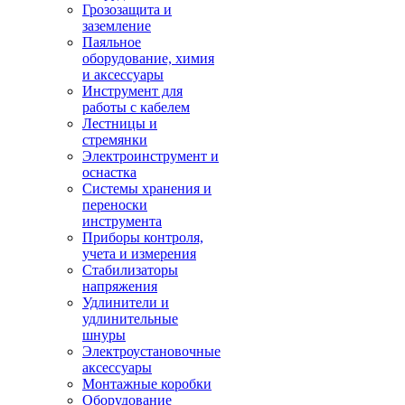
Грозозащита и
заземление
Паяльное
оборудование, химия
и аксессуары
Инструмент для
работы с кабелем
Лестницы и
стремянки
Электроинструмент и
оснастка
Системы хранения и
переноски
инструмента
Приборы контроля,
учета и измерения
Стабилизаторы
напряжения
Удлинители и
удлинительные
шнуры
Электроустановочные
аксессуары
Монтажные коробки
Оборудование