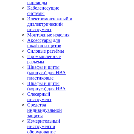
гирлянды
Кабеленесущие
системы
Электромонтажный и
диэлектрический
инструмент
Монтажные изделия
Аксессуары для
шкафов и щитов
Силовые разъёмы
Промышленные
разъемы
Шкафы и щиты
(корпуса) для НВА
пластиковые
Шкафы и щиты
(корпуса) для НВА
Слесарный
инструмент
Средства
индивидуальной
защиты
Измерительный
инструмент и
оборудование