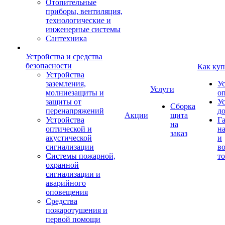
Отопительные
приборы, вентиляция,
технологические и
инженерные системы
Сантехника
Устройства и средства
безопасности
Как куп
Устройства
заземления,
У
Услуги
молниезащиты и
о
защиты от
У
Сборка
перенапряжений
д
Акции
щита
Устройства
Г
на
оптической и
на
заказ
акустической
и
сигнализации
во
Системы пожарной,
то
охранной
сигнализации и
аварийного
оповещения
Средства
пожаротушения и
первой помощи