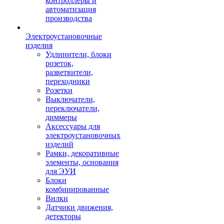
контроллеры и
автоматизация
производства
Электроустановочные
изделия
Удлинители, блоки
розеток,
разветвители,
переходники
Розетки
Выключатели,
переключатели,
диммеры
Аксессуары для
электроустановочных
изделий
Рамки, декоративные
элементы, основания
для ЭУИ
Блоки
комбинированные
Вилки
Датчики движения,
детекторы