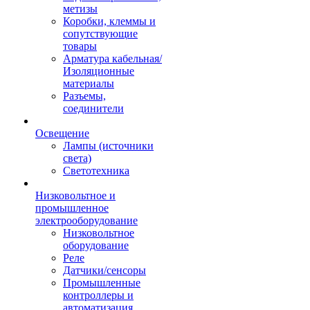
метизы
Коробки, клеммы и
сопутствующие
товары
Арматура кабельная/
Изоляционные
материалы
Разъемы,
соединители
Освещение
Лампы (источники
света)
Светотехника
Низковольтное и
промышленное
электрооборудование
Низковольтное
оборудование
Реле
Датчики/сенсоры
Промышленные
контроллеры и
автоматизация