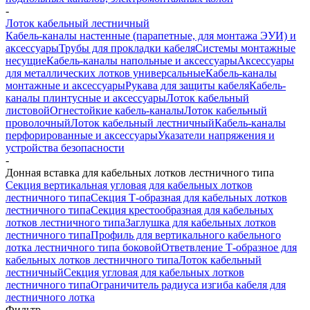
-
Лоток кабельный лестничный
Кабель-каналы настенные (парапетные, для монтажа ЭУИ) и
аксессуары
Трубы для прокладки кабеля
Системы монтажные
несущие
Кабель-каналы напольные и аксессуары
Аксессуары
для металлических лотков универсальные
Кабель-каналы
монтажные и аксессуары
Рукава для защиты кабеля
Кабель-
каналы плинтусные и аксессуары
Лоток кабельный
листовой
Огнестойкие кабель-каналы
Лоток кабельный
проволочный
Лоток кабельный лестничный
Кабель-каналы
перфорированные и аксессуары
Указатели напряжения и
устройства безопасности
-
Донная вставка для кабельных лотков лестничного типа
Секция вертикальная угловая для кабельных лотков
лестничного типа
Секция Т-образная для кабельных лотков
лестничного типа
Секция крестообразная для кабельных
лотков лестничного типа
Заглушка для кабельных лотков
лестничного типа
Профиль для вертикального кабельного
лотка лестничного типа боковой
Ответвление Т-образное для
кабельных лотков лестничного типа
Лоток кабельный
лестничный
Секция угловая для кабельных лотков
лестничного типа
Ограничитель радиуса изгиба кабеля для
лестничного лотка
Фильтр