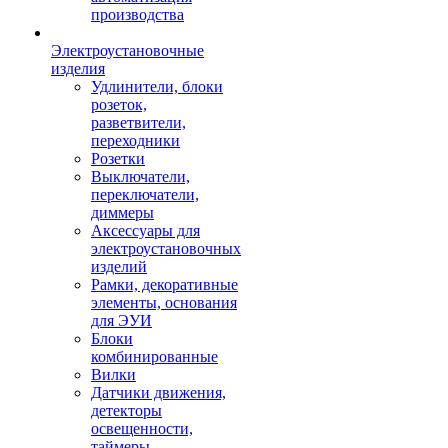
производства
Электроустановочные
изделия
Удлинители, блоки
розеток,
разветвители,
переходники
Розетки
Выключатели,
переключатели,
диммеры
Аксессуары для
электроустановочных
изделий
Рамки, декоративные
элементы, основания
для ЭУИ
Блоки
комбинированные
Вилки
Датчики движения,
детекторы
освещенности,
таймеры