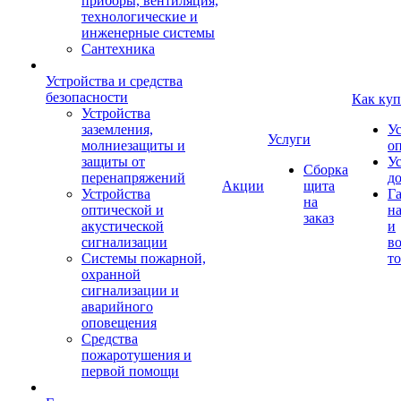
приборы, вентиляция,
технологические и
инженерные системы
Сантехника
Устройства и средства
безопасности
Как куп
Устройства
заземления,
У
Услуги
молниезащиты и
о
защиты от
У
Сборка
перенапряжений
д
Акции
щита
Устройства
Г
на
оптической и
на
заказ
акустической
и
сигнализации
во
Системы пожарной,
то
охранной
сигнализации и
аварийного
оповещения
Средства
пожаротушения и
первой помощи