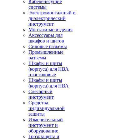
Кабеленесущие
системы
Электромонтажный и
диэлектрический
инструмент
Монтажные изделия
Аксессуары для
шкафов и щитов
Силовые разъёмы
Промышленные
разъемы
Шкафы и щиты
(корпуса) для НВА
пластиковые
Шкафы и щиты
(корпуса) для НВА
Слесарный
инструмент
Средства
индивидуальной
защиты
Измерительный
инструмент и
оборудование
Грозозащита и