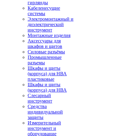
гирлянды
Кабеленесущие
системы
Электромонтажный и
диэлектрический
инструмент
Монтажные изделия
Аксессуары для
шкафов и щитов
Силовые разъёмы
Промышленные
разъемы
Шкафы и щиты
(корпуса) для НВА
пластиковые
Шкафы и щиты
(корпуса) для НВА
Слесарный
инструмент
Средства
индивидуальной
защиты
Измерительный
инструмент и
оборудование