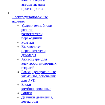
контроллеры и
автоматизация
производства
Электроустановочные
изделия
Удлинители, блоки
розеток,
разветвители,
переходники
Розетки
Выключатели,
переключатели,
диммеры
Аксессуары для
электроустановочных
изделий
Рамки, декоративные
элементы, основания
для ЭУИ
Блоки
комбинированные
Вилки
Датчики движения,
детекторы