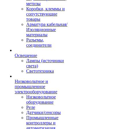
метизы
Коробки, клеммы и
сопутствующие
товары
Арматура кабельная/
Изоляционные
материалы
Разъемы,
соединители
Освещение
Лампы (источники
света)
Светотехника
Низковольтное и
промышленное
электрооборудование
Низковольтное
оборудование
Реле
Датчики/сенсоры
Промышленные
контроллеры и
автоматизация