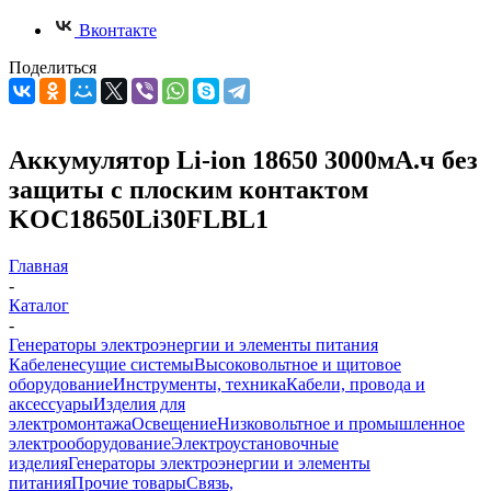
Вконтакте
Поделиться
Аккумулятор Li-ion 18650 3000мА.ч без
защиты с плоским контактом
KOC18650Li30FLBL1
Главная
-
Каталог
-
Генераторы электроэнергии и элементы питания
Кабеленесущие системы
Высоковольтное и щитовое
оборудование
Инструменты, техника
Кабели, провода и
аксессуары
Изделия для
электромонтажа
Освещение
Низковольтное и промышленное
электрооборудование
Электроустановочные
изделия
Генераторы электроэнергии и элементы
питания
Прочие товары
Связь,