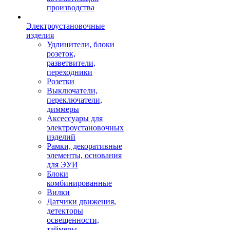
производства
Электроустановочные
изделия
Удлинители, блоки
розеток,
разветвители,
переходники
Розетки
Выключатели,
переключатели,
диммеры
Аксессуары для
электроустановочных
изделий
Рамки, декоративные
элементы, основания
для ЭУИ
Блоки
комбинированные
Вилки
Датчики движения,
детекторы
освещенности,
таймеры