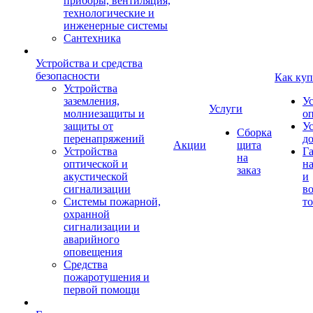
приборы, вентиляция,
технологические и
инженерные системы
Сантехника
Устройства и средства
безопасности
Как куп
Устройства
заземления,
У
Услуги
молниезащиты и
о
защиты от
У
Сборка
перенапряжений
д
Акции
щита
Устройства
Г
на
оптической и
на
заказ
акустической
и
сигнализации
во
Системы пожарной,
то
охранной
сигнализации и
аварийного
оповещения
Средства
пожаротушения и
первой помощи