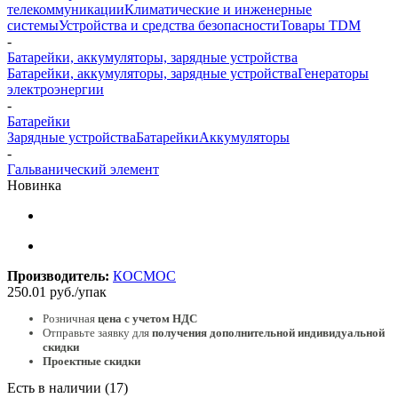
телекоммуникации
Климатические и инженерные
системы
Устройства и средства безопасности
Товары TDM
-
Батарейки, аккумуляторы, зарядные устройства
Батарейки, аккумуляторы, зарядные устройства
Генераторы
электроэнергии
-
Батарейки
Зарядные устройства
Батарейки
Аккумуляторы
-
Гальванический элемент
Новинка
Производитель:
КОСМОС
250.01
руб.
/упак
Розничная
цена с учетом НДС
Отправьте заявку для
получения дополнительной индивидуальной
скидки
Проектные скидки
Есть в наличии
(17)