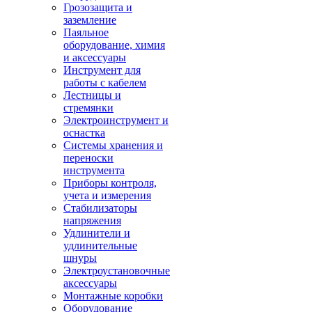
Грозозащита и
заземление
Паяльное
оборудование, химия
и аксессуары
Инструмент для
работы с кабелем
Лестницы и
стремянки
Электроинструмент и
оснастка
Системы хранения и
переноски
инструмента
Приборы контроля,
учета и измерения
Стабилизаторы
напряжения
Удлинители и
удлинительные
шнуры
Электроустановочные
аксессуары
Монтажные коробки
Оборудование