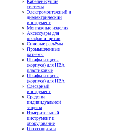
Кабеленесущие
системы
Электромонтажный и
диэлектрический
инструмент
Монтажные изделия
Аксессуары для
шкафов и щитов
Силовые разъёмы
Промышленные
разъемы
Шкафы и щиты
(корпуса) для НВА
пластиковые
Шкафы и щиты
(корпуса) для НВА
Слесарный
инструмент
Средства
индивидуальной
защиты
Измерительный
инструмент и
оборудование
Грозозащита и