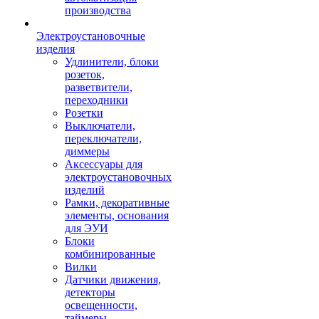
производства
Электроустановочные
изделия
Удлинители, блоки
розеток,
разветвители,
переходники
Розетки
Выключатели,
переключатели,
диммеры
Аксессуары для
электроустановочных
изделий
Рамки, декоративные
элементы, основания
для ЭУИ
Блоки
комбинированные
Вилки
Датчики движения,
детекторы
освещенности,
таймеры