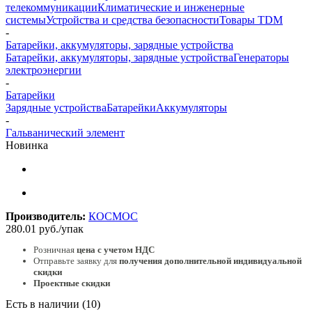
телекоммуникации
Климатические и инженерные
системы
Устройства и средства безопасности
Товары TDM
-
Батарейки, аккумуляторы, зарядные устройства
Батарейки, аккумуляторы, зарядные устройства
Генераторы
электроэнергии
-
Батарейки
Зарядные устройства
Батарейки
Аккумуляторы
-
Гальванический элемент
Новинка
Производитель:
КОСМОС
280.01
руб.
/упак
Розничная
цена с учетом НДС
Отправьте заявку для
получения дополнительной индивидуальной
скидки
Проектные скидки
Есть в наличии
(10)