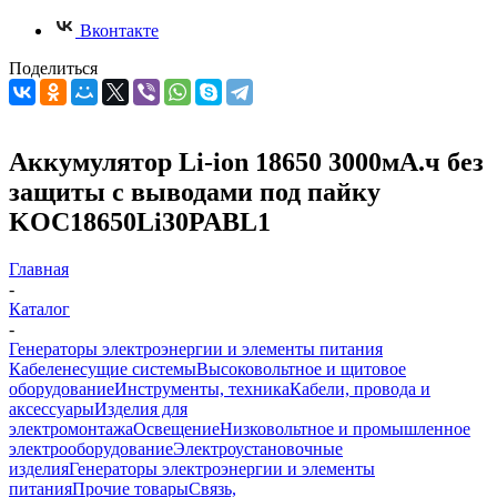
Вконтакте
Поделиться
Аккумулятор Li-ion 18650 3000мА.ч без
защиты с выводами под пайку
KOC18650Li30PABL1
Главная
-
Каталог
-
Генераторы электроэнергии и элементы питания
Кабеленесущие системы
Высоковольтное и щитовое
оборудование
Инструменты, техника
Кабели, провода и
аксессуары
Изделия для
электромонтажа
Освещение
Низковольтное и промышленное
электрооборудование
Электроустановочные
изделия
Генераторы электроэнергии и элементы
питания
Прочие товары
Связь,