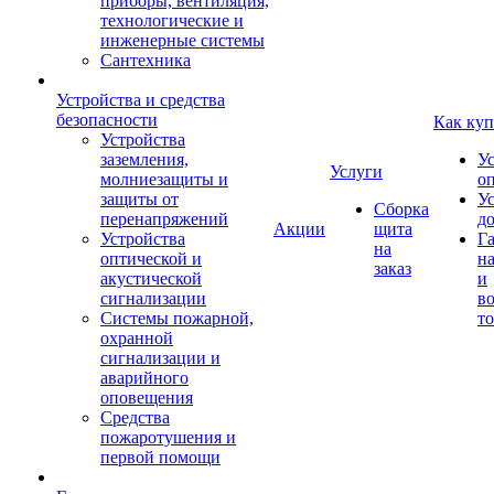
приборы, вентиляция,
технологические и
инженерные системы
Сантехника
Устройства и средства
безопасности
Как куп
Устройства
заземления,
У
Услуги
молниезащиты и
о
защиты от
У
Сборка
перенапряжений
д
Акции
щита
Устройства
Г
на
оптической и
на
заказ
акустической
и
сигнализации
во
Системы пожарной,
то
охранной
сигнализации и
аварийного
оповещения
Средства
пожаротушения и
первой помощи