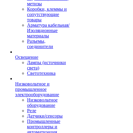
метизы
Коробки, клеммы и
сопутствующие
товары
Арматура кабельная/
Изоляционные
материалы
Разъемы,
соединители
Освещение
Лампы (источники
света)
Светотехника
Низковольтное и
промышленное
электрооборудование
Низковольтное
оборудование
Реле
Датчики/сенсоры
Промышленные
контроллеры и
автоматизация