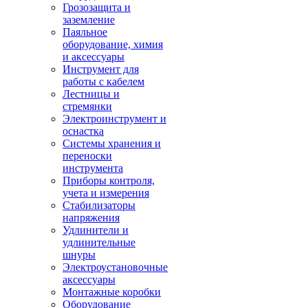
Грозозащита и
заземление
Паяльное
оборудование, химия
и аксессуары
Инструмент для
работы с кабелем
Лестницы и
стремянки
Электроинструмент и
оснастка
Системы хранения и
переноски
инструмента
Приборы контроля,
учета и измерения
Стабилизаторы
напряжения
Удлинители и
удлинительные
шнуры
Электроустановочные
аксессуары
Монтажные коробки
Оборудование