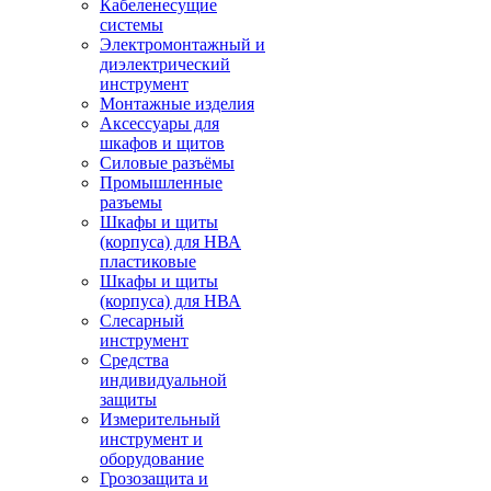
Кабеленесущие
системы
Электромонтажный и
диэлектрический
инструмент
Монтажные изделия
Аксессуары для
шкафов и щитов
Силовые разъёмы
Промышленные
разъемы
Шкафы и щиты
(корпуса) для НВА
пластиковые
Шкафы и щиты
(корпуса) для НВА
Слесарный
инструмент
Средства
индивидуальной
защиты
Измерительный
инструмент и
оборудование
Грозозащита и