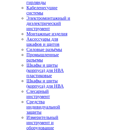
гирлянды
Кабеленесущие
системы
Электромонтажный и
диэлектрический
инструмент
Монтажные изделия
Аксессуары для
шкафов и щитов
Силовые разъёмы
Промышленные
разъемы
Шкафы и щиты
(корпуса) для НВА
пластиковые
Шкафы и щиты
(корпуса) для НВА
Слесарный
инструмент
Средства
индивидуальной
защиты
Измерительный
инструмент и
оборудование