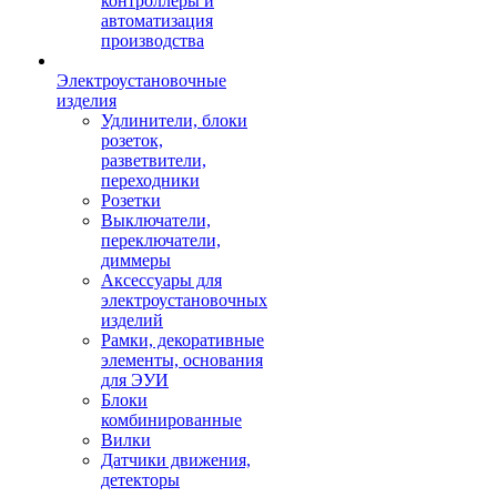
контроллеры и
автоматизация
производства
Электроустановочные
изделия
Удлинители, блоки
розеток,
разветвители,
переходники
Розетки
Выключатели,
переключатели,
диммеры
Аксессуары для
электроустановочных
изделий
Рамки, декоративные
элементы, основания
для ЭУИ
Блоки
комбинированные
Вилки
Датчики движения,
детекторы