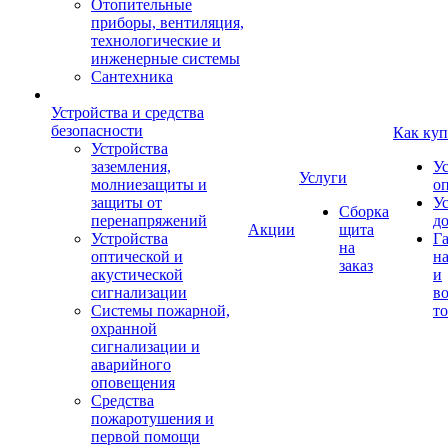
Отопительные
приборы, вентиляция,
технологические и
инженерные системы
Сантехника
Устройства и средства
безопасности
Как куп
Устройства
заземления,
У
Услуги
молниезащиты и
о
защиты от
У
Сборка
перенапряжений
д
Акции
щита
Устройства
Г
на
оптической и
на
заказ
акустической
и
сигнализации
во
Системы пожарной,
то
охранной
сигнализации и
аварийного
оповещения
Средства
пожаротушения и
первой помощи