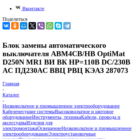
Вконтакте
Поделиться
Блок замены автоматического
выключателя АВМ4СВ/НВ OptiMat
D250N MR1 ВИ ВК НР=110В DC/230В
AC ПД230AC ВВЦ РВЦ КЭАЗ 287073
Главная
-
Каталог
-
Низковольтное и промышленное электрооборудование
Кабеленесущие системы
Высоковольтное и щитовое
оборудование
Инструменты, техника
Кабели, провода и
аксессуары
Изделия для
электромонтажа
Освещение
Низковольтное и промышленное
электрооборудование
Электроустановочные