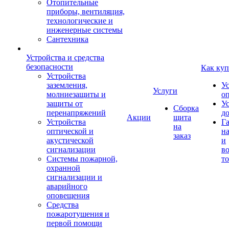
Отопительные
приборы, вентиляция,
технологические и
инженерные системы
Сантехника
Устройства и средства
безопасности
Как куп
Устройства
заземления,
У
Услуги
молниезащиты и
о
защиты от
У
Сборка
перенапряжений
д
Акции
щита
Устройства
Г
на
оптической и
на
заказ
акустической
и
сигнализации
во
Системы пожарной,
то
охранной
сигнализации и
аварийного
оповещения
Средства
пожаротушения и
первой помощи