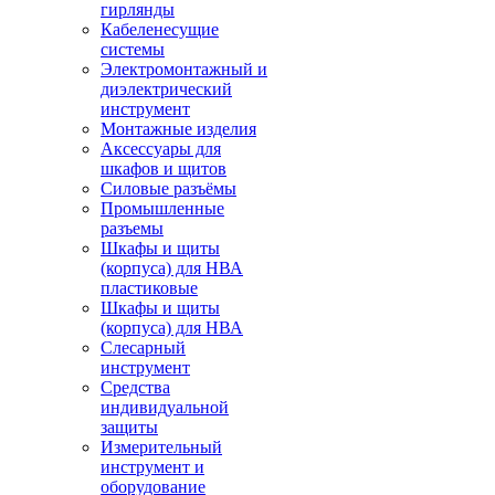
гирлянды
Кабеленесущие
системы
Электромонтажный и
диэлектрический
инструмент
Монтажные изделия
Аксессуары для
шкафов и щитов
Силовые разъёмы
Промышленные
разъемы
Шкафы и щиты
(корпуса) для НВА
пластиковые
Шкафы и щиты
(корпуса) для НВА
Слесарный
инструмент
Средства
индивидуальной
защиты
Измерительный
инструмент и
оборудование