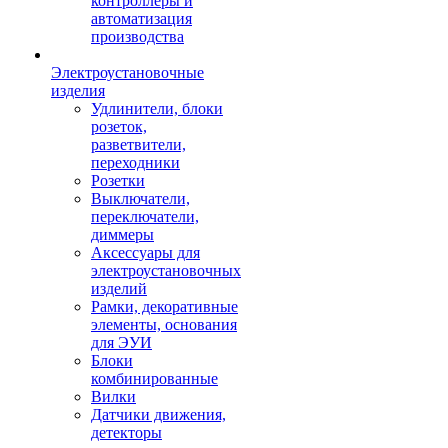
контроллеры и
автоматизация
производства
Электроустановочные
изделия
Удлинители, блоки
розеток,
разветвители,
переходники
Розетки
Выключатели,
переключатели,
диммеры
Аксессуары для
электроустановочных
изделий
Рамки, декоративные
элементы, основания
для ЭУИ
Блоки
комбинированные
Вилки
Датчики движения,
детекторы