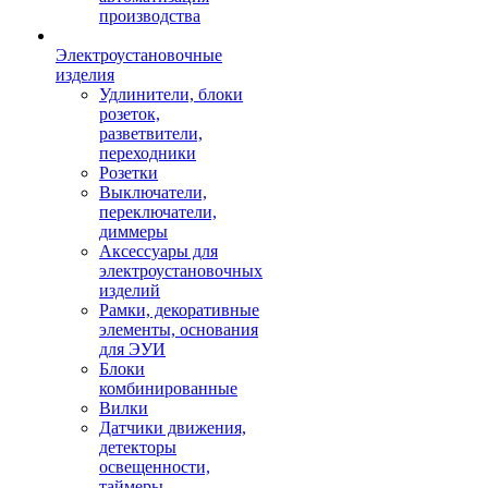
производства
Электроустановочные
изделия
Удлинители, блоки
розеток,
разветвители,
переходники
Розетки
Выключатели,
переключатели,
диммеры
Аксессуары для
электроустановочных
изделий
Рамки, декоративные
элементы, основания
для ЭУИ
Блоки
комбинированные
Вилки
Датчики движения,
детекторы
освещенности,
таймеры