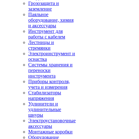
Грозозащита и
заземление
Паяльное
оборудование, химия
и аксессуары
Инструмент для
работы с кабелем
Лестницы и
стремянки
Электроинструмент и
оснастка
Системы хранения и
переноски
инструмента
Приборы контроля,
учета и измерения
Стабилизаторы
напряжения
Удлинители и
удлинительные
шнуры
Электроустановочные
аксессуары
Монтажные коробки
Оборудование