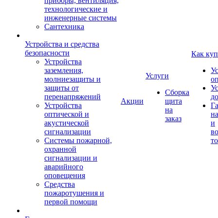
приборы, вентиляция,
технологические и
инженерные системы
Сантехника
Устройства и средства
безопасности
Как куп
Устройства
заземления,
У
Услуги
молниезащиты и
о
защиты от
У
Сборка
перенапряжений
д
Акции
щита
Устройства
Г
на
оптической и
на
заказ
акустической
и
сигнализации
во
Системы пожарной,
то
охранной
сигнализации и
аварийного
оповещения
Средства
пожаротушения и
первой помощи