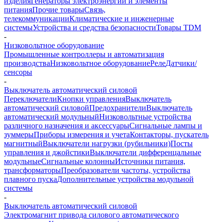
изделия
Генераторы электроэнергии и элементы
питания
Прочие товары
Связь,
телекоммуникации
Климатические и инженерные
системы
Устройства и средства безопасности
Товары TDM
-
Низковольтное оборудование
Промышленные контроллеры и автоматизация
производства
Низковольтное оборудование
Реле
Датчики/
сенсоры
-
Выключатель автоматический силовой
Переключатели
Кнопки управления
Выключатель
автоматический силовой
Предохранители
Выключатель
автоматический модульный
Низковольтные устройства
различного назначения и аксессуары
Сигнальные лампы и
зуммеры
Приборы измерения и учета
Контакторы, пускатель
магнитный
Выключатели нагрузки (рубильники)
Посты
управления и джойстики
Выключатели дифференцальные
модульные
Сигнальные колонны
Источники питания,
трансформаторы
Преобразователи частоты, устройства
плавного пуска
Дополнительные устройства модульной
системы
-
Выключатель автоматический силовой
Электромагнит привода силового автоматического