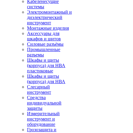
Кабеленесущие
системы
Электромонтажный и
диэлектрический
инструмент
Монтажные изделия
Аксессуары для
шкафов и щитов
Силовые разъёмы
Промышленные
разъемы
Шкафы и щиты
(корпуса) для НВА
пластиковые
Шкафы и щиты
(корпуса) для НВА
Слесарный
инструмент
Средства
индивидуальной
защиты
Измерительный
инструмент и
оборудование
Грозозащита и