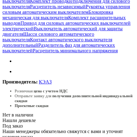
выключателя
Комплект проводки/подключения для силового
выключателя
Расцепитель независимый
Рукоятка управления
силовым автоматическим выключателем
Блокировка
механическая для выключателя
Комплект расширительных
выводов
Привод для силовых автоматических выключателей
электрический
Выключатель автоматический для защиты
двигателя
Шасси силового автоматического
выключателя
Контакт автоматического выключателя
дополнительный
Разделитель фаз для автоматических
выключателей
Расцепитель минимального напряжения
Производитель:
КЭАЗ
Розничная
цена с учетом НДС
Отправьте заявку для
получения дополнительной индивидуальной
скидки
Проектные скидки
Нет в наличии
Нашли дешевле
Под заказ
Наши менеджеры обязательно свяжутся с вами и уточнят
условия заказа