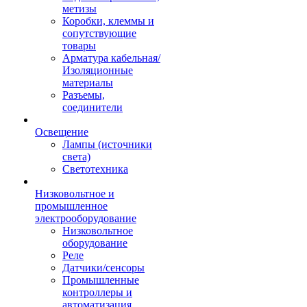
метизы
Коробки, клеммы и
сопутствующие
товары
Арматура кабельная/
Изоляционные
материалы
Разъемы,
соединители
Освещение
Лампы (источники
света)
Светотехника
Низковольтное и
промышленное
электрооборудование
Низковольтное
оборудование
Реле
Датчики/сенсоры
Промышленные
контроллеры и
автоматизация