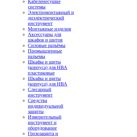
Кабеленесущие
системы
Электромонтажный и
диэлектрический
инструмент
Монтажные изделия
Аксессуары для
шкафов и щитов
Силовые разъёмы
Промышленные
разъемы
Шкафы и щиты
(корпуса) для НВА
пластиковые
Шкафы и щиты
(корпуса) для НВА
Слесарный
инструмент
Средства
индивидуальной
защиты
Измерительный
инструмент и
оборудование
Грозозащита и