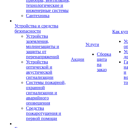
приборы, вентиляция,
технологические и
инженерные системы
Сантехника
Устройства и средства
безопасности
Как куп
Устройства
заземления,
У
Услуги
молниезащиты и
о
защиты от
У
Сборка
перенапряжений
д
Акции
щита
Устройства
Г
на
оптической и
на
заказ
акустической
и
сигнализации
во
Системы пожарной,
то
охранной
сигнализации и
аварийного
оповещения
Средства
пожаротушения и
первой помощи