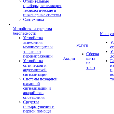
Отопительные
приборы, вентиляция,
технологические и
инженерные системы
Сантехника
Устройства и средства
безопасности
Как куп
Устройства
заземления,
У
Услуги
молниезащиты и
о
защиты от
У
Сборка
перенапряжений
д
Акции
щита
Устройства
Г
на
оптической и
на
заказ
акустической
и
сигнализации
во
Системы пожарной,
то
охранной
сигнализации и
аварийного
оповещения
Средства
пожаротушения и
первой помощи