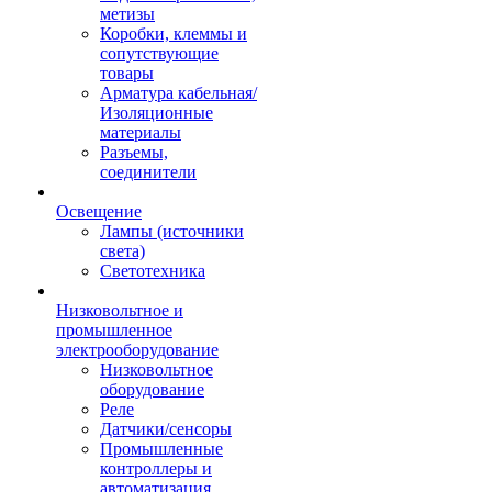
метизы
Коробки, клеммы и
сопутствующие
товары
Арматура кабельная/
Изоляционные
материалы
Разъемы,
соединители
Освещение
Лампы (источники
света)
Светотехника
Низковольтное и
промышленное
электрооборудование
Низковольтное
оборудование
Реле
Датчики/сенсоры
Промышленные
контроллеры и
автоматизация