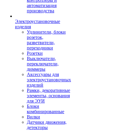
контроллеры и
автоматизация
производства
Электроустановочные
изделия
Удлинители, блоки
розеток,
разветвители,
переходники
Розетки
Выключатели,
переключатели,
диммеры
Аксессуары для
электроустановочных
изделий
Рамки, декоративные
элементы, основания
для ЭУИ
Блоки
комбинированные
Вилки
Датчики движения,
детекторы