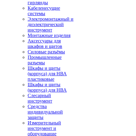
гирлянды
Кабеленесущие
системы
Электромонтажный и
диэлектрический
инструмент
Монтажные изделия
Аксессуары для
шкафов и щитов
Силовые разъёмы
Промышленные
разъемы
Шкафы и щиты
(корпуса) для НВА
пластиковые
Шкафы и щиты
(корпуса) для НВА
Слесарный
инструмент
Средства
индивидуальной
защиты
Измерительный
инструмент и
оборудование