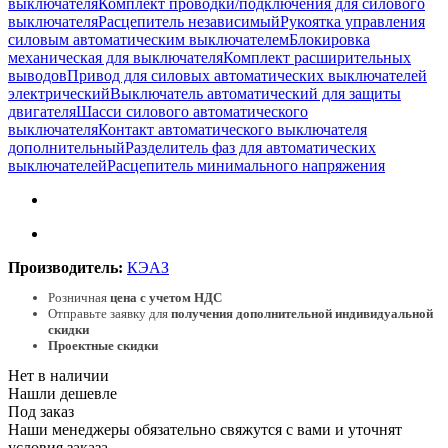
выключателя
Комплект проводки/подключения для силового
выключателя
Расцепитель независимый
Рукоятка управления
силовым автоматическим выключателем
Блокировка
механическая для выключателя
Комплект расширительных
выводов
Привод для силовых автоматических выключателей
электрический
Выключатель автоматический для защиты
двигателя
Шасси силового автоматического
выключателя
Контакт автоматического выключателя
дополнительный
Разделитель фаз для автоматических
выключателей
Расцепитель минимального напряжения
Производитель:
КЭАЗ
Розничная
цена с учетом НДС
Отправьте заявку для
получения дополнительной индивидуальной
скидки
Проектные скидки
Нет в наличии
Нашли дешевле
Под заказ
Наши менеджеры обязательно свяжутся с вами и уточнят
условия заказа