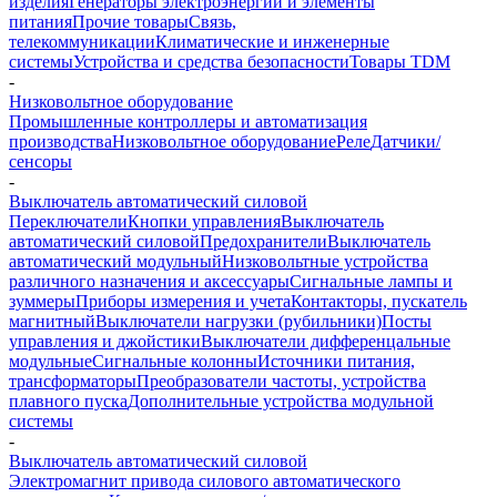
изделия
Генераторы электроэнергии и элементы
питания
Прочие товары
Связь,
телекоммуникации
Климатические и инженерные
системы
Устройства и средства безопасности
Товары TDM
-
Низковольтное оборудование
Промышленные контроллеры и автоматизация
производства
Низковольтное оборудование
Реле
Датчики/
сенсоры
-
Выключатель автоматический силовой
Переключатели
Кнопки управления
Выключатель
автоматический силовой
Предохранители
Выключатель
автоматический модульный
Низковольтные устройства
различного назначения и аксессуары
Сигнальные лампы и
зуммеры
Приборы измерения и учета
Контакторы, пускатель
магнитный
Выключатели нагрузки (рубильники)
Посты
управления и джойстики
Выключатели дифференцальные
модульные
Сигнальные колонны
Источники питания,
трансформаторы
Преобразователи частоты, устройства
плавного пуска
Дополнительные устройства модульной
системы
-
Выключатель автоматический силовой
Электромагнит привода силового автоматического