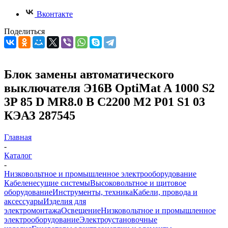
Вконтакте
Поделиться
Блок замены автоматического
выключателя Э16В OptiMat A 1000 S2
3P 85 D MR8.0 B C2200 M2 P01 S1 03
КЭАЗ 287545
Главная
-
Каталог
-
Низковольтное и промышленное электрооборудование
Кабеленесущие системы
Высоковольтное и щитовое
оборудование
Инструменты, техника
Кабели, провода и
аксессуары
Изделия для
электромонтажа
Освещение
Низковольтное и промышленное
электрооборудование
Электроустановочные