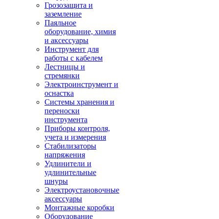
Грозозащита и
заземление
Паяльное
оборудование, химия
и аксессуары
Инструмент для
работы с кабелем
Лестницы и
стремянки
Электроинструмент и
оснастка
Системы хранения и
переноски
инструмента
Приборы контроля,
учета и измерения
Стабилизаторы
напряжения
Удлинители и
удлинительные
шнуры
Электроустановочные
аксессуары
Монтажные коробки
Оборудование