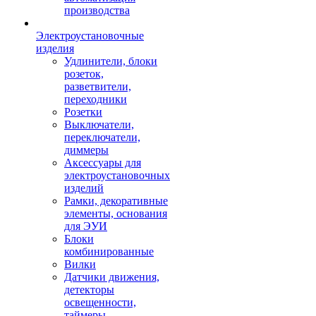
производства
Электроустановочные
изделия
Удлинители, блоки
розеток,
разветвители,
переходники
Розетки
Выключатели,
переключатели,
диммеры
Аксессуары для
электроустановочных
изделий
Рамки, декоративные
элементы, основания
для ЭУИ
Блоки
комбинированные
Вилки
Датчики движения,
детекторы
освещенности,
таймеры