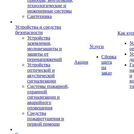
приборы, вентиляция,
технологические и
инженерные системы
Сантехника
Устройства и средства
безопасности
Как куп
Устройства
заземления,
У
Услуги
молниезащиты и
о
защиты от
У
Сборка
перенапряжений
д
Акции
щита
Устройства
Г
на
оптической и
на
заказ
акустической
и
сигнализации
во
Системы пожарной,
то
охранной
сигнализации и
аварийного
оповещения
Средства
пожаротушения и
первой помощи