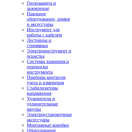
Грозозащита и
заземление
Паяльное
оборудование, химия
и аксессуары
Инструмент для
работы с кабелем
Лестницы и
стремянки
Электроинструмент и
оснастка
Системы хранения и
переноски
инструмента
Приборы контроля,
учета и измерения
Стабилизаторы
напряжения
Удлинители и
удлинительные
шнуры
Электроустановочные
аксессуары
Монтажные коробки
Оборудование