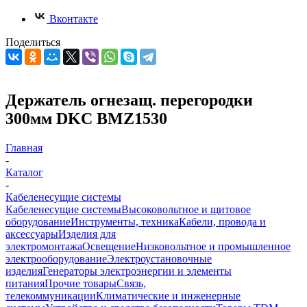
Вконтакте
Поделиться
Держатель огнезащ. перегородки
300мм DKC BMZ1530
Главная
-
Каталог
-
Кабеленесущие системы
Кабеленесущие системы
Высоковольтное и щитовое
оборудование
Инструменты, техника
Кабели, провода и
аксессуары
Изделия для
электромонтажа
Освещение
Низковольтное и промышленное
электрооборудование
Электроустановочные
изделия
Генераторы электроэнергии и элементы
питания
Прочие товары
Связь,
телекоммуникации
Климатические и инженерные