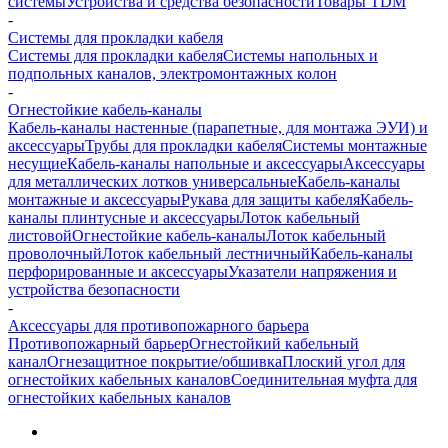
системы
Устройства и средства безопасности
Товары TDM
-
Системы для прокладки кабеля
Системы для прокладки кабеля
Системы напольных и
подпольных каналов, электромонтажных колон
-
Огнестойкие кабель-каналы
Кабель-каналы настенные (парапетные, для монтажа ЭУИ) и
аксессуары
Трубы для прокладки кабеля
Системы монтажные
несущие
Кабель-каналы напольные и аксессуары
Аксессуары
для металлических лотков универсальные
Кабель-каналы
монтажные и аксессуары
Рукава для защиты кабеля
Кабель-
каналы плинтусные и аксессуары
Лоток кабельный
листовой
Огнестойкие кабель-каналы
Лоток кабельный
проволочный
Лоток кабельный лестничный
Кабель-каналы
перфорированные и аксессуары
Указатели напряжения и
устройства безопасности
-
Аксессуары для противопожарного барьера
Противопожарный барьер
Огнестойкий кабельный
канал
Огнезащитное покрытие/обшивка
Плоский угол для
огнестойких кабельных каналов
Соединительная муфта для
огнестойких кабельных каналов