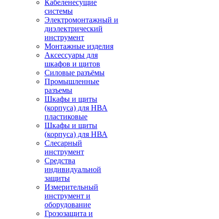
Кабеленесущие
системы
Электромонтажный и
диэлектрический
инструмент
Монтажные изделия
Аксессуары для
шкафов и щитов
Силовые разъёмы
Промышленные
разъемы
Шкафы и щиты
(корпуса) для НВА
пластиковые
Шкафы и щиты
(корпуса) для НВА
Слесарный
инструмент
Средства
индивидуальной
защиты
Измерительный
инструмент и
оборудование
Грозозащита и