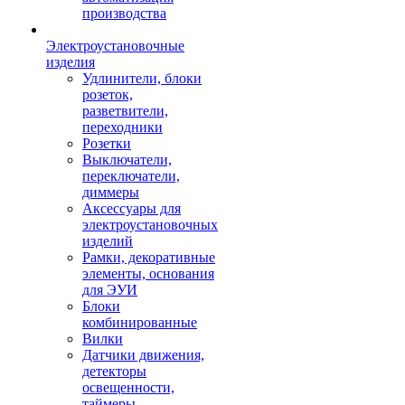
производства
Электроустановочные
изделия
Удлинители, блоки
розеток,
разветвители,
переходники
Розетки
Выключатели,
переключатели,
диммеры
Аксессуары для
электроустановочных
изделий
Рамки, декоративные
элементы, основания
для ЭУИ
Блоки
комбинированные
Вилки
Датчики движения,
детекторы
освещенности,
таймеры