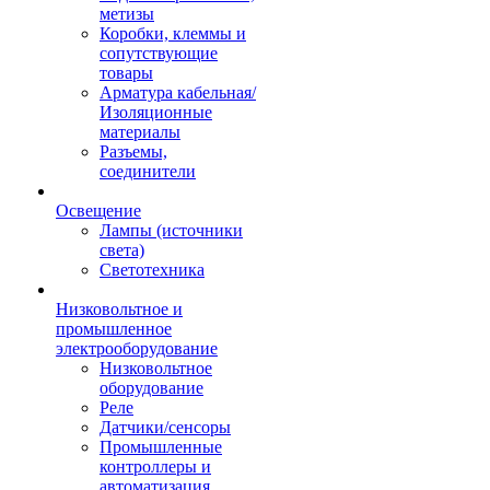
метизы
Коробки, клеммы и
сопутствующие
товары
Арматура кабельная/
Изоляционные
материалы
Разъемы,
соединители
Освещение
Лампы (источники
света)
Светотехника
Низковольтное и
промышленное
электрооборудование
Низковольтное
оборудование
Реле
Датчики/сенсоры
Промышленные
контроллеры и
автоматизация