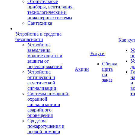
Отопительные
приборы, вентиляция,
технологические и
инженерные системы
Сантехника
Устройства и средства
безопасности
Как куп
Устройства
заземления,
У
Услуги
молниезащиты и
о
защиты от
У
Сборка
перенапряжений
д
Акции
щита
Устройства
Г
на
оптической и
на
заказ
акустической
и
сигнализации
во
Системы пожарной,
то
охранной
сигнализации и
аварийного
оповещения
Средства
пожаротушения и
первой помощи