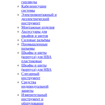
гирлянды
Кабеленесущие
системы
Электромонтажный и
диэлектрический
инструмент
Монтажные изделия
Аксессуары для
шкафов и щитов
Силовые разъёмы
Промышленные
разъемы
Шкафы и щиты
(корпуса) для НВА
пластиковые
Шкафы и щиты
(корпуса) для НВА
Слесарный
инструмент
Средства
индивидуальной
защиты
Измерительный
инструмент и
оборудование