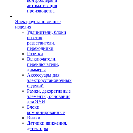
контроллеры и
автоматизация
производства
Электроустановочные
изделия
Удлинители, блоки
розеток,
разветвители,
переходники
Розетки
Выключатели,
переключатели,
диммеры
Аксессуары для
электроустановочных
изделий
Рамки, декоративные
элементы, основания
для ЭУИ
Блоки
комбинированные
Вилки
Датчики движения,
детекторы