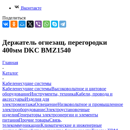
Вконтакте
Поделиться
Держатель огнезащ. перегородки
400мм DKC BMZ1540
Главная
-
Каталог
-
Кабеленесущие системы
Кабеленесущие системы
Высоковольтное и щитовое
оборудование
Инструменты, техника
Кабели, провода и
аксессуары
Изделия для
электромонтажа
Освещение
Низковольтное и промышленное
электрооборудование
Электроустановочные
изделия
Генераторы электроэнергии и элементы
питания
Прочие товары
Связь,
телекоммуникации
Климатические и инженерные