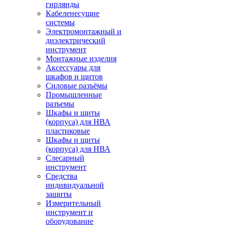
гирлянды
Кабеленесущие
системы
Электромонтажный и
диэлектрический
инструмент
Монтажные изделия
Аксессуары для
шкафов и щитов
Силовые разъёмы
Промышленные
разъемы
Шкафы и щиты
(корпуса) для НВА
пластиковые
Шкафы и щиты
(корпуса) для НВА
Слесарный
инструмент
Средства
индивидуальной
защиты
Измерительный
инструмент и
оборудование