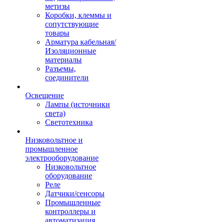
метизы
Коробки, клеммы и
сопутствующие
товары
Арматура кабельная/
Изоляционные
материалы
Разъемы,
соединители
Освещение
Лампы (источники
света)
Светотехника
Низковольтное и
промышленное
электрооборудование
Низковольтное
оборудование
Реле
Датчики/сенсоры
Промышленные
контроллеры и
автоматизация