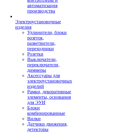
контроллеры и
автоматизация
производства
Электроустановочные
изделия
Удлинители, блоки
розеток,
разветвители,
переходники
Розетки
Выключатели,
переключатели,
диммеры
Аксессуары для
электроустановочных
изделий
Рамки, декоративные
элементы, основания
для ЭУИ
Блоки
комбинированные
Вилки
Датчики движения,
детекторы