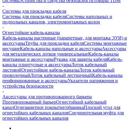
системы
Устройства и средства безопасности
Товары TDM
-
Системы для прокладки кабеля
Системы для прокладки кабеля
Системы напольных и
подпольных каналов, электромонтажных колон
-
Огнестойкие кабель-каналы
Кабель-каналы настенные (парапетные, для монтажа ЭУИ) и
аксессуары
Трубы для прокладки кабеля
Системы монтажные
несущие
Кабель-каналы напольные и аксессуары
Аксессуары
для металлических лотков универсальные
Кабель-каналы
монтажные и аксессуары
Рукава для защиты кабеля
Кабель-
каналы плинтусные и аксессуары
Лоток кабельный
листовой
Огнестойкие кабель-каналы
Лоток кабельный
проволочный
Лоток кабельный лестничный
Кабель-каналы
перфорированные и аксессуары
Указатели напряжения и
устройства безопасности
-
Аксессуары для противопожарного барьера
Противопожарный барьер
Огнестойкий кабельный
канал
Огнезащитное покрытие/обшивка
Плоский угол для
огнестойких кабельных каналов
Соединительная муфта для
огнестойких кабельных каналов