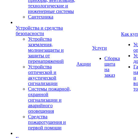
приборы, вентиляция,
технологические и
инженерные системы
Сантехника
Устройства и средства
безопасности
Как куп
Устройства
заземления,
У
Услуги
молниезащиты и
о
защиты от
У
Сборка
перенапряжений
д
Акции
щита
Устройства
Г
на
оптической и
на
заказ
акустической
и
сигнализации
во
Системы пожарной,
то
охранной
сигнализации и
аварийного
оповещения
Средства
пожаротушения и
первой помощи