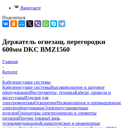
Вконтакте
Поделиться
Держатель огнезащ. перегородки
600мм DKC BMZ1560
Главная
-
Каталог
-
Кабеленесущие системы
Кабеленесущие системы
Высоковольтное и щитовое
оборудование
Инструменты, техника
Кабели, провода и
аксессуары
Изделия для
электромонтажа
Освещение
Низковольтное и промышленное
электрооборудование
Электроустановочные
изделия
Генераторы электроэнергии и элементы
питания
Прочие товары
Связь,
телекоммуникации
Климатические и инженерные