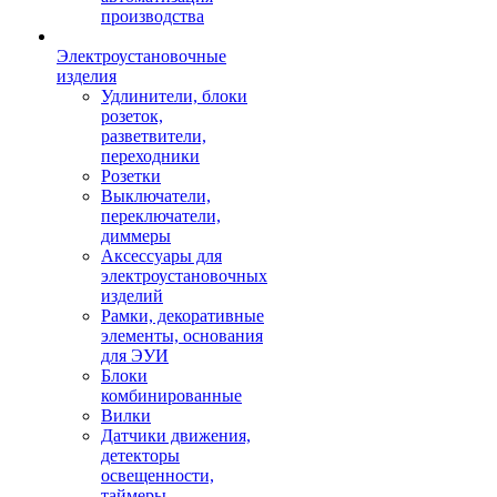
производства
Электроустановочные
изделия
Удлинители, блоки
розеток,
разветвители,
переходники
Розетки
Выключатели,
переключатели,
диммеры
Аксессуары для
электроустановочных
изделий
Рамки, декоративные
элементы, основания
для ЭУИ
Блоки
комбинированные
Вилки
Датчики движения,
детекторы
освещенности,
таймеры