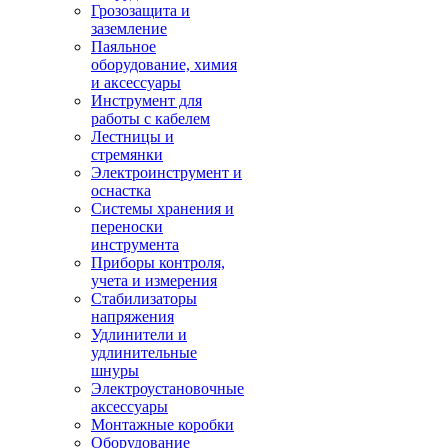
Грозозащита и
заземление
Паяльное
оборудование, химия
и аксессуары
Инструмент для
работы с кабелем
Лестницы и
стремянки
Электроинструмент и
оснастка
Системы хранения и
переноски
инструмента
Приборы контроля,
учета и измерения
Стабилизаторы
напряжения
Удлинители и
удлинительные
шнуры
Электроустановочные
аксессуары
Монтажные коробки
Оборудование