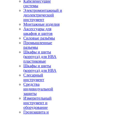
Кабеленесущие
системы
Электромонтажный и
диэлектрический
инструмент
Монтажные изделия
Аксессуары для
шкафов и щитов
Силовые разъёмы
Промышленные
разъемы
Шкафы и щиты
(корпуса) для НВА
пластиковые
Шкафы и щиты
(корпуса) для НВА
Слесарный
инструмент
Средства
индивидуальной
защиты
Измерительный
инструмент и
оборудование
Грозозащита и