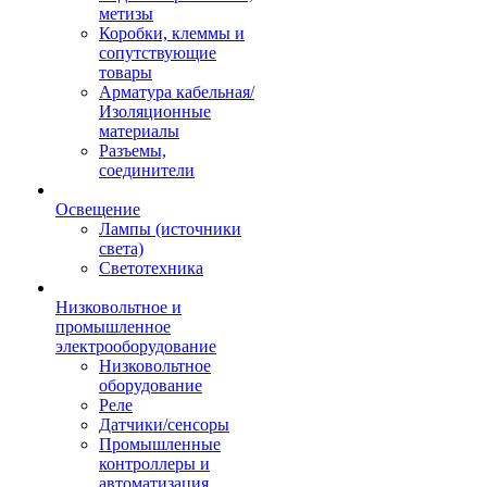
метизы
Коробки, клеммы и
сопутствующие
товары
Арматура кабельная/
Изоляционные
материалы
Разъемы,
соединители
Освещение
Лампы (источники
света)
Светотехника
Низковольтное и
промышленное
электрооборудование
Низковольтное
оборудование
Реле
Датчики/сенсоры
Промышленные
контроллеры и
автоматизация