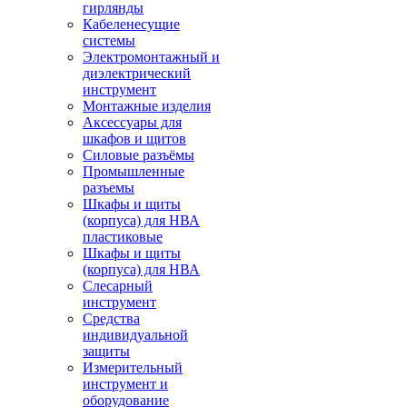
гирлянды
Кабеленесущие
системы
Электромонтажный и
диэлектрический
инструмент
Монтажные изделия
Аксессуары для
шкафов и щитов
Силовые разъёмы
Промышленные
разъемы
Шкафы и щиты
(корпуса) для НВА
пластиковые
Шкафы и щиты
(корпуса) для НВА
Слесарный
инструмент
Средства
индивидуальной
защиты
Измерительный
инструмент и
оборудование