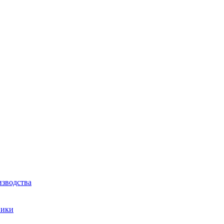
зводства
ники