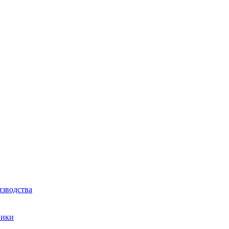
зводства
ники