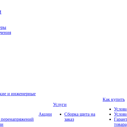
И
еры
ачения
ские и инженерные
Как купить
Услуги
Услов
Акции
Сборка щита на
Услови
т перенапряжений
заказ
Гарант
ии
товара