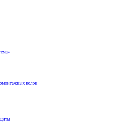
ромонтажных колон
ащиты