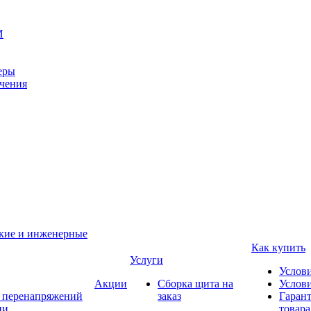
И
еры
ачения
ские и инженерные
Как купить
Услуги
Услов
Акции
Сборка щита на
Услови
т перенапряжений
заказ
Гарант
ии
товара