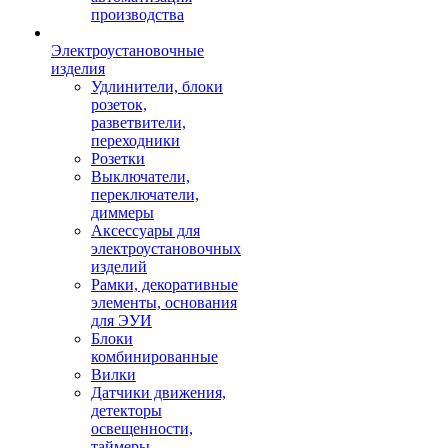
производства
Электроустановочные
изделия
Удлинители, блоки
розеток,
разветвители,
переходники
Розетки
Выключатели,
переключатели,
диммеры
Аксессуары для
электроустановочных
изделий
Рамки, декоративные
элементы, основания
для ЭУИ
Блоки
комбинированные
Вилки
Датчики движения,
детекторы
освещенности,
таймеры