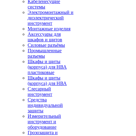
Кабеленесущие
системы
Электромонтажный и
диэлектрический
инструмент
Монтажные изделия
Аксессуары для
шкафов и щитов
Силовые разъёмы
Промышленные
разъемы
Шкафы и щиты
(корпуса) для НВА
пластиковые
Шкафы и щиты
(корпуса) для НВА
Слесарный
инструмент
Средства
индивидуальной
защиты
Измерительный
инструмент и
оборудование
Грозозащита и