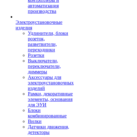
контроллеры и
автоматизация
производства
Электроустановочные
изделия
Удлинители, блоки
розеток,
разветвители,
переходники
Розетки
Выключатели,
переключатели,
диммеры
Аксессуары для
электроустановочных
изделий
Рамки, декоративные
элементы, основания
для ЭУИ
Блоки
комбинированные
Вилки
Датчики движения,
детекторы