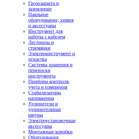
Грозозащита и
заземление
Паяльное
оборудование, химия
и аксессуары
Инструмент для
работы с кабелем
Лестницы и
стремянки
Электроинструмент и
оснастка
Системы хранения и
переноски
инструмента
Приборы контроля,
учета и измерения
Стабилизаторы
напряжения
Удлинители и
удлинительные
шнуры
Электроустановочные
аксессуары
Монтажные коробки
Оборудование