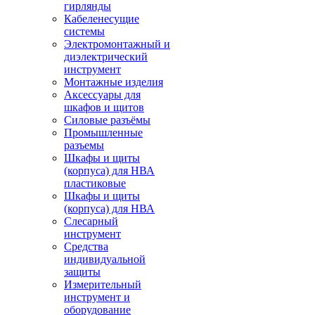
гирлянды
Кабеленесущие
системы
Электромонтажный и
диэлектрический
инструмент
Монтажные изделия
Аксессуары для
шкафов и щитов
Силовые разъёмы
Промышленные
разъемы
Шкафы и щиты
(корпуса) для НВА
пластиковые
Шкафы и щиты
(корпуса) для НВА
Слесарный
инструмент
Средства
индивидуальной
защиты
Измерительный
инструмент и
оборудование