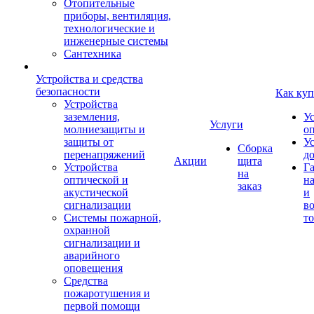
Отопительные
приборы, вентиляция,
технологические и
инженерные системы
Сантехника
Устройства и средства
безопасности
Как куп
Устройства
заземления,
У
Услуги
молниезащиты и
о
защиты от
У
Сборка
перенапряжений
д
Акции
щита
Устройства
Г
на
оптической и
на
заказ
акустической
и
сигнализации
во
Системы пожарной,
то
охранной
сигнализации и
аварийного
оповещения
Средства
пожаротушения и
первой помощи