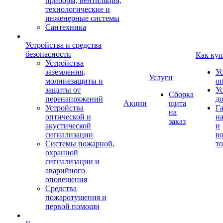
приборы, вентиляция,
технологические и
инженерные системы
Сантехника
Устройства и средства
безопасности
Как куп
Устройства
заземления,
У
Услуги
молниезащиты и
о
защиты от
У
Сборка
перенапряжений
д
Акции
щита
Устройства
Г
на
оптической и
на
заказ
акустической
и
сигнализации
во
Системы пожарной,
то
охранной
сигнализации и
аварийного
оповещения
Средства
пожаротушения и
первой помощи