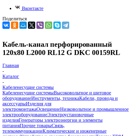
Вконтакте
Поделиться
Кабель-канал перфорированный
120х80 L2000 RL12 G DKC 00159RL
Главная
-
Каталог
-
Кабеленесущие системы
Кабеленесущие системы
Высоковольтное и щитовое
оборудование
Инструменты, техника
Кабели, провода и
аксессуары
Изделия для
электромонтажа
Освещение
Низковольтное и промышленное
электрооборудование
Электроустановочные
изделия
Генераторы электроэнергии и элементы
питания
Прочие товары
Связь,
телекоммуникации
Климатические и инженерные