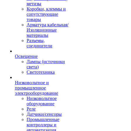
метизы
Коробки, клеммы и
сопутствующие
товары
Арматура кабельная/
Изоляционные
материалы
Разъемы,
соединители
Освещение
Лампы (источники
света)
Светотехника
Низковольтное и
промышленное
электрооборудование
Низковольтное
оборудование
Реле
Датчики/сенсоры
Промышленные
контроллеры и
автоматизация