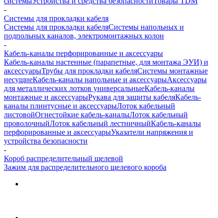
системы
Устройства и средства безопасности
Товары TDM
-
Системы для прокладки кабеля
Системы для прокладки кабеля
Системы напольных и
подпольных каналов, электромонтажных колон
-
Кабель-каналы перфорированные и аксессуары
Кабель-каналы настенные (парапетные, для монтажа ЭУИ) и
аксессуары
Трубы для прокладки кабеля
Системы монтажные
несущие
Кабель-каналы напольные и аксессуары
Аксессуары
для металлических лотков универсальные
Кабель-каналы
монтажные и аксессуары
Рукава для защиты кабеля
Кабель-
каналы плинтусные и аксессуары
Лоток кабельный
листовой
Огнестойкие кабель-каналы
Лоток кабельный
проволочный
Лоток кабельный лестничный
Кабель-каналы
перфорированные и аксессуары
Указатели напряжения и
устройства безопасности
-
Короб распределительный щелевой
Зажим для распределительного щелевого короба