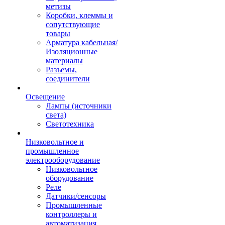
метизы
Коробки, клеммы и
сопутствующие
товары
Арматура кабельная/
Изоляционные
материалы
Разъемы,
соединители
Освещение
Лампы (источники
света)
Светотехника
Низковольтное и
промышленное
электрооборудование
Низковольтное
оборудование
Реле
Датчики/сенсоры
Промышленные
контроллеры и
автоматизация