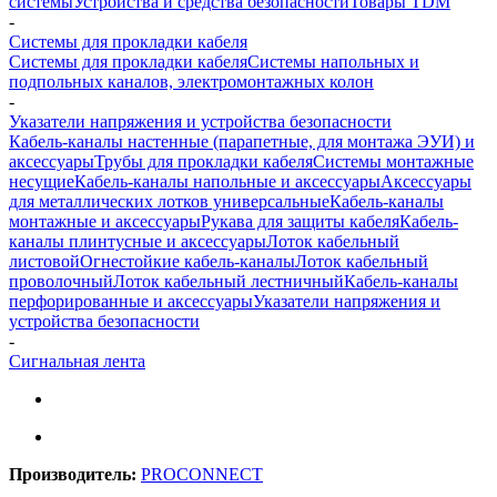
системы
Устройства и средства безопасности
Товары TDM
-
Системы для прокладки кабеля
Системы для прокладки кабеля
Системы напольных и
подпольных каналов, электромонтажных колон
-
Указатели напряжения и устройства безопасности
Кабель-каналы настенные (парапетные, для монтажа ЭУИ) и
аксессуары
Трубы для прокладки кабеля
Системы монтажные
несущие
Кабель-каналы напольные и аксессуары
Аксессуары
для металлических лотков универсальные
Кабель-каналы
монтажные и аксессуары
Рукава для защиты кабеля
Кабель-
каналы плинтусные и аксессуары
Лоток кабельный
листовой
Огнестойкие кабель-каналы
Лоток кабельный
проволочный
Лоток кабельный лестничный
Кабель-каналы
перфорированные и аксессуары
Указатели напряжения и
устройства безопасности
-
Сигнальная лента
Производитель:
PROCONNECT