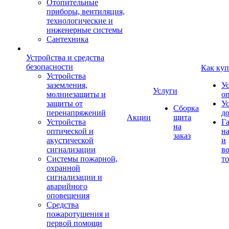
Отопительные
приборы, вентиляция,
технологические и
инженерные системы
Сантехника
Устройства и средства
безопасности
Как куп
Устройства
заземления,
У
Услуги
молниезащиты и
о
защиты от
У
Сборка
перенапряжений
д
Акции
щита
Устройства
Г
на
оптической и
на
заказ
акустической
и
сигнализации
во
Системы пожарной,
то
охранной
сигнализации и
аварийного
оповещения
Средства
пожаротушения и
первой помощи