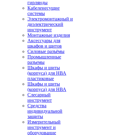
гирлянды
Кабеленесущие
системы
Электромонтажный и
диэлектрический
инструмент
Монтажные изделия
Аксессуары для
шкафов и щитов
Силовые разъёмы
Промышленные
разъемы
Шкафы и щиты
(корпуса) для НВА
пластиковые
Шкафы и щиты
(корпуса) для НВА
Слесарный
инструмент
Средства
индивидуальной
защиты
Измерительный
инструмент и
оборудование