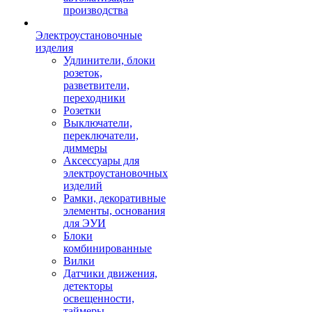
производства
Электроустановочные
изделия
Удлинители, блоки
розеток,
разветвители,
переходники
Розетки
Выключатели,
переключатели,
диммеры
Аксессуары для
электроустановочных
изделий
Рамки, декоративные
элементы, основания
для ЭУИ
Блоки
комбинированные
Вилки
Датчики движения,
детекторы
освещенности,
таймеры