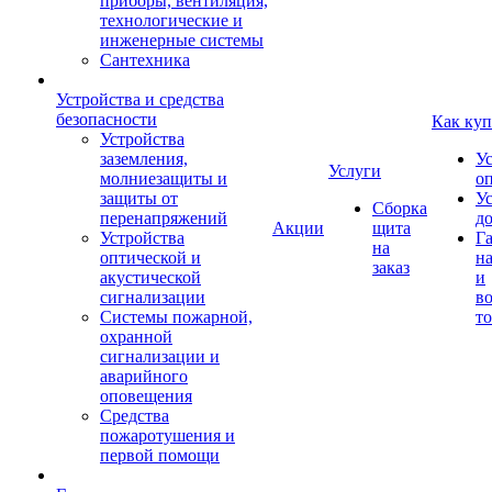
приборы, вентиляция,
технологические и
инженерные системы
Сантехника
Устройства и средства
безопасности
Как куп
Устройства
заземления,
У
Услуги
молниезащиты и
о
защиты от
У
Сборка
перенапряжений
д
Акции
щита
Устройства
Г
на
оптической и
на
заказ
акустической
и
сигнализации
во
Системы пожарной,
то
охранной
сигнализации и
аварийного
оповещения
Средства
пожаротушения и
первой помощи