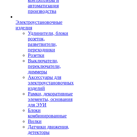
контроллеры и
автоматизация
производства
Электроустановочные
изделия
Удлинители, блоки
розеток,
разветвители,
переходники
Розетки
Выключатели,
переключатели,
диммеры
Аксессуары для
электроустановочных
изделий
Рамки, декоративные
элементы, основания
для ЭУИ
Блоки
комбинированные
Вилки
Датчики движения,
детекторы