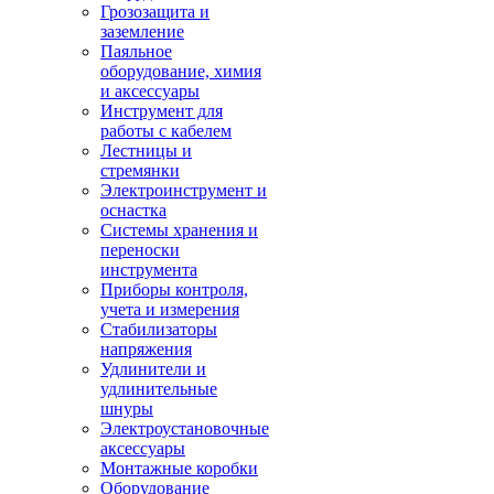
Грозозащита и
заземление
Паяльное
оборудование, химия
и аксессуары
Инструмент для
работы с кабелем
Лестницы и
стремянки
Электроинструмент и
оснастка
Системы хранения и
переноски
инструмента
Приборы контроля,
учета и измерения
Стабилизаторы
напряжения
Удлинители и
удлинительные
шнуры
Электроустановочные
аксессуары
Монтажные коробки
Оборудование