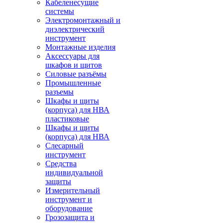
Кабеленесущие
системы
Электромонтажный и
диэлектрический
инструмент
Монтажные изделия
Аксессуары для
шкафов и щитов
Силовые разъёмы
Промышленные
разъемы
Шкафы и щиты
(корпуса) для НВА
пластиковые
Шкафы и щиты
(корпуса) для НВА
Слесарный
инструмент
Средства
индивидуальной
защиты
Измерительный
инструмент и
оборудование
Грозозащита и