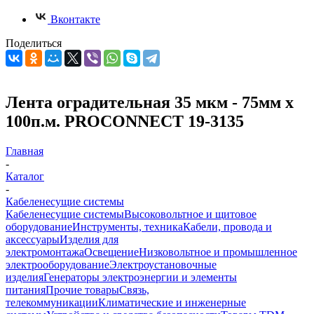
Вконтакте
Поделиться
Лента оградительная 35 мкм - 75мм х
100п.м. PROCONNECT 19-3135
Главная
-
Каталог
-
Кабеленесущие системы
Кабеленесущие системы
Высоковольтное и щитовое
оборудование
Инструменты, техника
Кабели, провода и
аксессуары
Изделия для
электромонтажа
Освещение
Низковольтное и промышленное
электрооборудование
Электроустановочные
изделия
Генераторы электроэнергии и элементы
питания
Прочие товары
Связь,
телекоммуникации
Климатические и инженерные