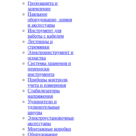
Грозозащита и
заземление
Паяльное
оборудование, химия
и аксессуары
Инструмент для
работы с кабелем
Лестницы и
стремянки
Электроинструмент и
оснастка
Системы хранения и
переноски
инструмента
Приборы контроля,
учета и измерения
Стабилизаторы
напряжения
Удлинители и
удлинительные
шнуры
Электроустановочные
аксессуары
Монтажные коробки
Оборудование