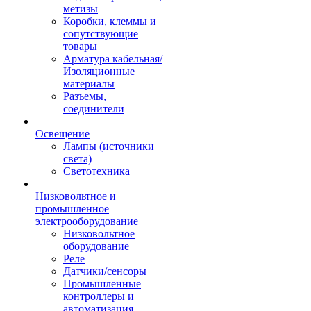
метизы
Коробки, клеммы и
сопутствующие
товары
Арматура кабельная/
Изоляционные
материалы
Разъемы,
соединители
Освещение
Лампы (источники
света)
Светотехника
Низковольтное и
промышленное
электрооборудование
Низковольтное
оборудование
Реле
Датчики/сенсоры
Промышленные
контроллеры и
автоматизация