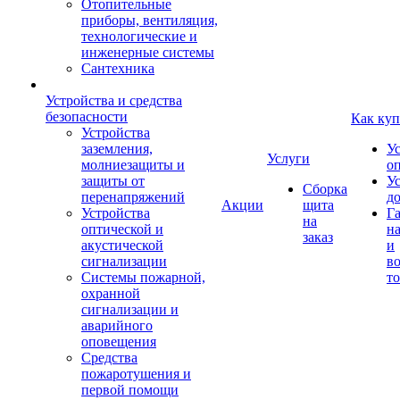
Отопительные
приборы, вентиляция,
технологические и
инженерные системы
Сантехника
Устройства и средства
безопасности
Как куп
Устройства
заземления,
У
Услуги
молниезащиты и
о
защиты от
У
Сборка
перенапряжений
д
Акции
щита
Устройства
Г
на
оптической и
на
заказ
акустической
и
сигнализации
во
Системы пожарной,
то
охранной
сигнализации и
аварийного
оповещения
Средства
пожаротушения и
первой помощи