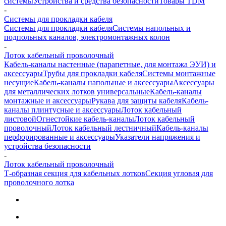
системы
Устройства и средства безопасности
Товары TDM
-
Системы для прокладки кабеля
Системы для прокладки кабеля
Системы напольных и
подпольных каналов, электромонтажных колон
-
Лоток кабельный проволочный
Кабель-каналы настенные (парапетные, для монтажа ЭУИ) и
аксессуары
Трубы для прокладки кабеля
Системы монтажные
несущие
Кабель-каналы напольные и аксессуары
Аксессуары
для металлических лотков универсальные
Кабель-каналы
монтажные и аксессуары
Рукава для защиты кабеля
Кабель-
каналы плинтусные и аксессуары
Лоток кабельный
листовой
Огнестойкие кабель-каналы
Лоток кабельный
проволочный
Лоток кабельный лестничный
Кабель-каналы
перфорированные и аксессуары
Указатели напряжения и
устройства безопасности
-
Лоток кабельный проволочный
Т-образная секция для кабельных лотков
Секция угловая для
проволочного лотка