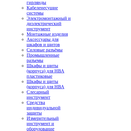
гирлянды
Кабеленесущие
системы
Электромонтажный и
диэлектрический
инструмент
Монтажные изделия
Аксессуары для
шкафов и щитов
Силовые разъёмы
Промышленные
разъемы
Шкафы и щиты
(корпуса) для НВА
пластиковые
Шкафы и щиты
(корпуса) для НВА
Слесарный
инструмент
Средства
индивидуальной
защиты
Измерительный
инструмент и
оборудование