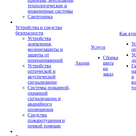
приборы, вентиляция,
технологические и
инженерные системы
Сантехника
Устройства и средства
безопасности
Как куп
Устройства
заземления,
У
Услуги
молниезащиты и
о
защиты от
У
Сборка
перенапряжений
д
Акции
щита
Устройства
Г
на
оптической и
на
заказ
акустической
и
сигнализации
во
Системы пожарной,
то
охранной
сигнализации и
аварийного
оповещения
Средства
пожаротушения и
первой помощи