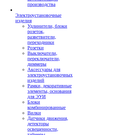
производства
Электроустановочные
изделия
Удлинители, блоки
розеток,
разветвители,
переходники
Розетки
Выключатели,
переключатели,
диммеры
Аксессуары для
электроустановочных
изделий
Рамки, декоративные
элементы, основания
для ЭУИ
Блоки
комбинированные
Вилки
Датчики движения,
детекторы
освещенности,
таймеры