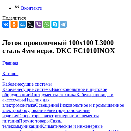
Вконтакте
Поделиться
Лоток проволочный 100х100 L3000
сталь 4мм нерж. DKC FC1010INOX
Главная
-
Каталог
-
Кабеленесущие системы
Кабеленесущие системы
Высоковольтное и щитовое
оборудование
Инструменты, техника
Кабели, провода и
аксессуары
Изделия для
электромонтажа
Освещение
Низковольтное и промышленное
электрооборудование
Электроустановочные
изделия
Генераторы электроэнергии и элементы
питания
Прочие товары
Связь,
телекоммуникации
Климатические и инженерные