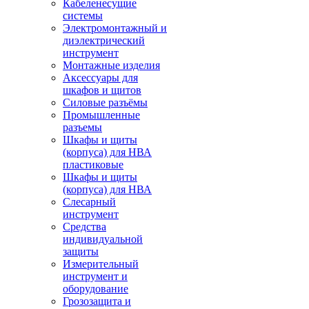
Кабеленесущие
системы
Электромонтажный и
диэлектрический
инструмент
Монтажные изделия
Аксессуары для
шкафов и щитов
Силовые разъёмы
Промышленные
разъемы
Шкафы и щиты
(корпуса) для НВА
пластиковые
Шкафы и щиты
(корпуса) для НВА
Слесарный
инструмент
Средства
индивидуальной
защиты
Измерительный
инструмент и
оборудование
Грозозащита и