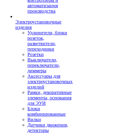
контроллеры и
автоматизация
производства
Электроустановочные
изделия
Удлинители, блоки
розеток,
разветвители,
переходники
Розетки
Выключатели,
переключатели,
диммеры
Аксессуары для
электроустановочных
изделий
Рамки, декоративные
элементы, основания
для ЭУИ
Блоки
комбинированные
Вилки
Датчики движения,
детекторы