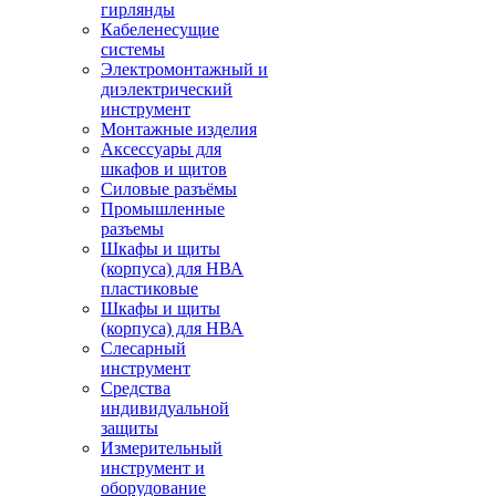
гирлянды
Кабеленесущие
системы
Электромонтажный и
диэлектрический
инструмент
Монтажные изделия
Аксессуары для
шкафов и щитов
Силовые разъёмы
Промышленные
разъемы
Шкафы и щиты
(корпуса) для НВА
пластиковые
Шкафы и щиты
(корпуса) для НВА
Слесарный
инструмент
Средства
индивидуальной
защиты
Измерительный
инструмент и
оборудование