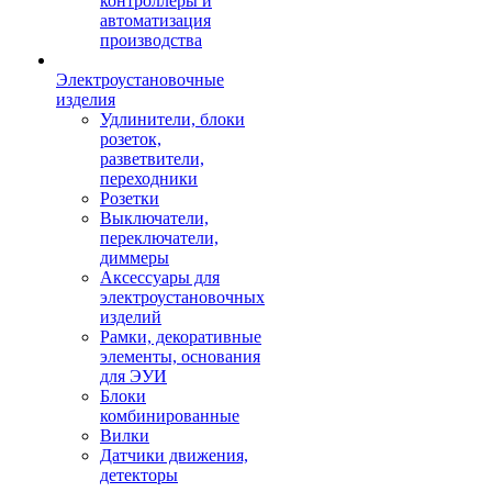
контроллеры и
автоматизация
производства
Электроустановочные
изделия
Удлинители, блоки
розеток,
разветвители,
переходники
Розетки
Выключатели,
переключатели,
диммеры
Аксессуары для
электроустановочных
изделий
Рамки, декоративные
элементы, основания
для ЭУИ
Блоки
комбинированные
Вилки
Датчики движения,
детекторы