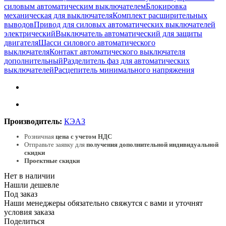
силовым автоматическим выключателем
Блокировка
механическая для выключателя
Комплект расширительных
выводов
Привод для силовых автоматических выключателей
электрический
Выключатель автоматический для защиты
двигателя
Шасси силового автоматического
выключателя
Контакт автоматического выключателя
дополнительный
Разделитель фаз для автоматических
выключателей
Расцепитель минимального напряжения
Производитель:
КЭАЗ
Розничная
цена с учетом НДС
Отправьте заявку для
получения дополнительной индивидуальной
скидки
Проектные скидки
Нет в наличии
Нашли дешевле
Под заказ
Наши менеджеры обязательно свяжутся с вами и уточнят
условия заказа
Поделиться