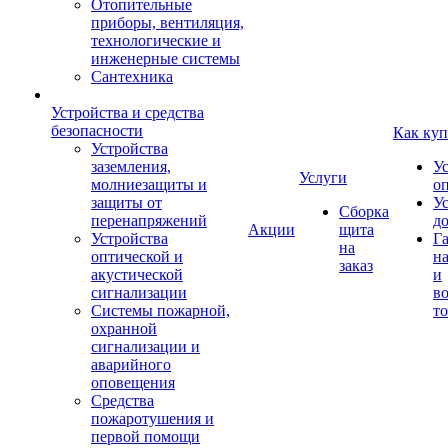
Отопительные
приборы, вентиляция,
технологические и
инженерные системы
Сантехника
Устройства и средства
безопасности
Как куп
Устройства
заземления,
У
Услуги
молниезащиты и
о
защиты от
У
Сборка
перенапряжений
д
Акции
щита
Устройства
Г
на
оптической и
на
заказ
акустической
и
сигнализации
во
Системы пожарной,
то
охранной
сигнализации и
аварийного
оповещения
Средства
пожаротушения и
первой помощи