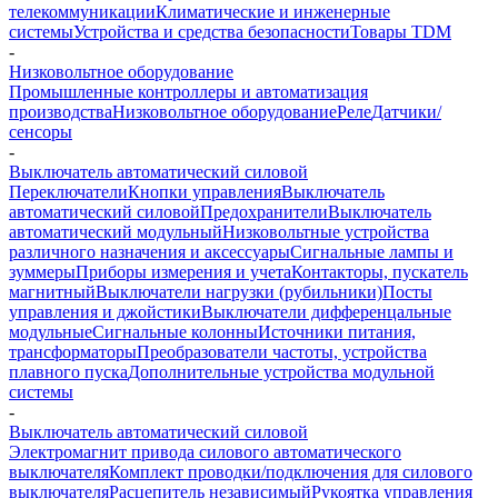
телекоммуникации
Климатические и инженерные
системы
Устройства и средства безопасности
Товары TDM
-
Низковольтное оборудование
Промышленные контроллеры и автоматизация
производства
Низковольтное оборудование
Реле
Датчики/
сенсоры
-
Выключатель автоматический силовой
Переключатели
Кнопки управления
Выключатель
автоматический силовой
Предохранители
Выключатель
автоматический модульный
Низковольтные устройства
различного назначения и аксессуары
Сигнальные лампы и
зуммеры
Приборы измерения и учета
Контакторы, пускатель
магнитный
Выключатели нагрузки (рубильники)
Посты
управления и джойстики
Выключатели дифференцальные
модульные
Сигнальные колонны
Источники питания,
трансформаторы
Преобразователи частоты, устройства
плавного пуска
Дополнительные устройства модульной
системы
-
Выключатель автоматический силовой
Электромагнит привода силового автоматического
выключателя
Комплект проводки/подключения для силового
выключателя
Расцепитель независимый
Рукоятка управления