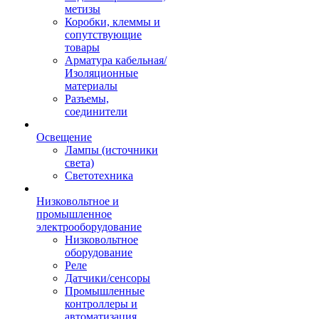
метизы
Коробки, клеммы и
сопутствующие
товары
Арматура кабельная/
Изоляционные
материалы
Разъемы,
соединители
Освещение
Лампы (источники
света)
Светотехника
Низковольтное и
промышленное
электрооборудование
Низковольтное
оборудование
Реле
Датчики/сенсоры
Промышленные
контроллеры и
автоматизация