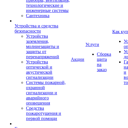
приборы, вентиляция,
технологические и
инженерные системы
Сантехника
Устройства и средства
безопасности
Как куп
Устройства
заземления,
У
Услуги
молниезащиты и
о
защиты от
У
Сборка
перенапряжений
д
Акции
щита
Устройства
Г
на
оптической и
на
заказ
акустической
и
сигнализации
во
Системы пожарной,
то
охранной
сигнализации и
аварийного
оповещения
Средства
пожаротушения и
первой помощи