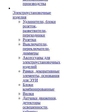
производства
Электроустановочные
изделия
Удлинители, блоки
розеток,
разветвители,
переходники
Розетки
Выключатели,
переключатели,
диммеры
Аксессуары для
электроустановочных
изделий
Рамки, декоративные
элементы, основания
для ЭУИ
Блоки
комбинированные
Вилки
Датчики движения,
детекторы
освещенности,
таймеры