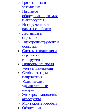
Грозозащита и
заземление
Паяльное
оборудование, химия
и аксессуары
Инструмент для
работы с кабелем
Лестницы и
стремянки
Электроинструмент и
оснастка
Системы хранения и
переноски
инструмента
Приборы контроля,
учета и измерения
Стабилизаторы
напряжения
Удлинители и
удлинительные
шнуры
Электроустановочные
аксессуары
Монтажные коробки
Оборудование