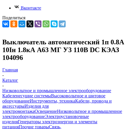
Вконтакте
Поделиться
Выключатель автоматический 1п 0.8А
10Iн 1.8кА А63 МГ У3 110В DC КЭАЗ
104096
Главная
-
Каталог
-
Низковольтное и промышленное электрооборудование
Кабеленесущие системы
Высоковольтное и щитовое
оборудование
Инструменты, техника
Кабели, провода и
аксессуары
Изделия для
электромонтажа
Освещение
Низковольтное и промышленное
электрооборудование
Электроустановочные
изделия
Генераторы электроэнергии и элементы
питания
Прочие товары
Связь,