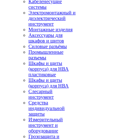
Кабеленесущие
системы
Электромонтажный и
диэлектрический
инструмент
Монтажные изделия
Аксессуары для
шкафов и щитов
Силовые разъёмы
Промышленные
разъемы
Шкафы и щиты
(корпуса) для НВА
пластиковые
Шкафы и щиты
(корпуса) для НВА
Слесарный
инструмент
Средства
индивидуальной
защиты
Измерительный
инструмент и
оборудование
Грозозащита и