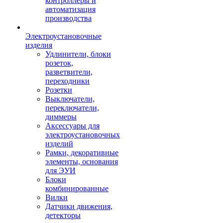
контроллеры и
автоматизация
производства
Электроустановочные
изделия
Удлинители, блоки
розеток,
разветвители,
переходники
Розетки
Выключатели,
переключатели,
диммеры
Аксессуары для
электроустановочных
изделий
Рамки, декоративные
элементы, основания
для ЭУИ
Блоки
комбинированные
Вилки
Датчики движения,
детекторы