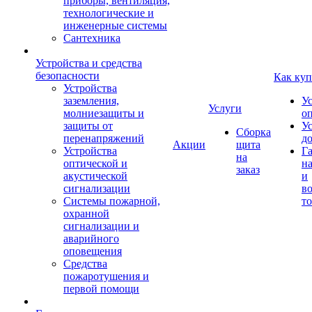
приборы, вентиляция,
технологические и
инженерные системы
Сантехника
Устройства и средства
безопасности
Как куп
Устройства
заземления,
У
Услуги
молниезащиты и
о
защиты от
У
Сборка
перенапряжений
д
Акции
щита
Устройства
Г
на
оптической и
на
заказ
акустической
и
сигнализации
во
Системы пожарной,
то
охранной
сигнализации и
аварийного
оповещения
Средства
пожаротушения и
первой помощи