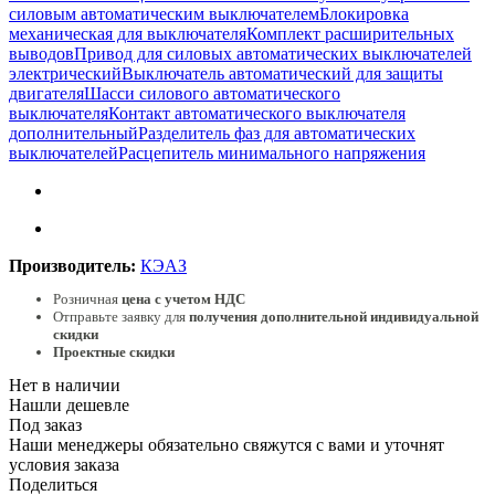
силовым автоматическим выключателем
Блокировка
механическая для выключателя
Комплект расширительных
выводов
Привод для силовых автоматических выключателей
электрический
Выключатель автоматический для защиты
двигателя
Шасси силового автоматического
выключателя
Контакт автоматического выключателя
дополнительный
Разделитель фаз для автоматических
выключателей
Расцепитель минимального напряжения
Производитель:
КЭАЗ
Розничная
цена с учетом НДС
Отправьте заявку для
получения дополнительной индивидуальной
скидки
Проектные скидки
Нет в наличии
Нашли дешевле
Под заказ
Наши менеджеры обязательно свяжутся с вами и уточнят
условия заказа
Поделиться