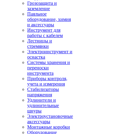
Грозозащита и
заземление
Паяльное
оборудование, химия
и аксессуары
Инструмент для
работы с кабелем
Лестницы и
стремянки
Электроинструмент и
оснастка
Системы хранения и
переноски
инструмента
Приборы контроля,
учета и измерения
Стабилизаторы
напряжения
Удлинители и
удлинительные
шнуры
Электроустановочные
аксессуары
Монтажные коробки
Оборудование