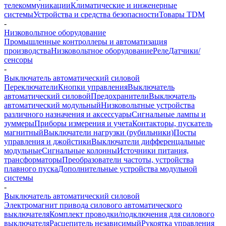
телекоммуникации
Климатические и инженерные
системы
Устройства и средства безопасности
Товары TDM
-
Низковольтное оборудование
Промышленные контроллеры и автоматизация
производства
Низковольтное оборудование
Реле
Датчики/
сенсоры
-
Выключатель автоматический силовой
Переключатели
Кнопки управления
Выключатель
автоматический силовой
Предохранители
Выключатель
автоматический модульный
Низковольтные устройства
различного назначения и аксессуары
Сигнальные лампы и
зуммеры
Приборы измерения и учета
Контакторы, пускатель
магнитный
Выключатели нагрузки (рубильники)
Посты
управления и джойстики
Выключатели дифференцальные
модульные
Сигнальные колонны
Источники питания,
трансформаторы
Преобразователи частоты, устройства
плавного пуска
Дополнительные устройства модульной
системы
-
Выключатель автоматический силовой
Электромагнит привода силового автоматического
выключателя
Комплект проводки/подключения для силового
выключателя
Расцепитель независимый
Рукоятка управления