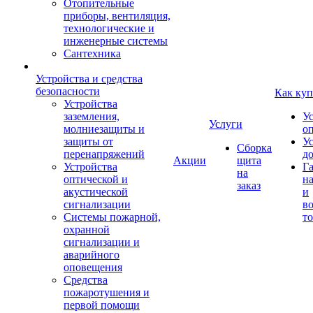
Отопительные
приборы, вентиляция,
технологические и
инженерные системы
Сантехника
Устройства и средства
безопасности
Как куп
Устройства
заземления,
У
Услуги
молниезащиты и
о
защиты от
У
Сборка
перенапряжений
д
Акции
щита
Устройства
Г
на
оптической и
на
заказ
акустической
и
сигнализации
во
Системы пожарной,
то
охранной
сигнализации и
аварийного
оповещения
Средства
пожаротушения и
первой помощи