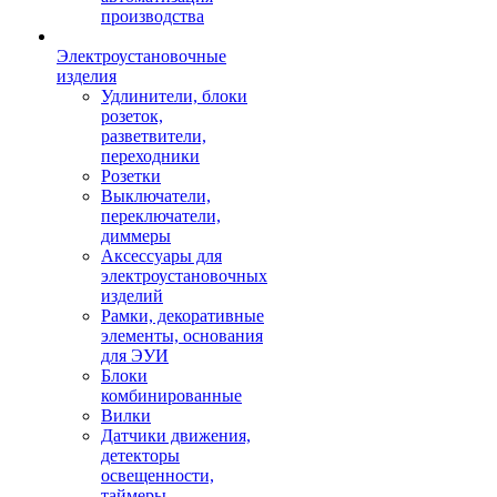
производства
Электроустановочные
изделия
Удлинители, блоки
розеток,
разветвители,
переходники
Розетки
Выключатели,
переключатели,
диммеры
Аксессуары для
электроустановочных
изделий
Рамки, декоративные
элементы, основания
для ЭУИ
Блоки
комбинированные
Вилки
Датчики движения,
детекторы
освещенности,
таймеры