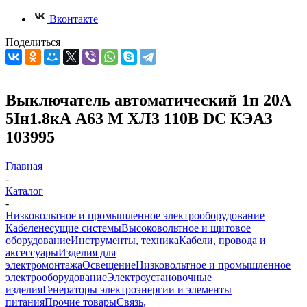
Вконтакте
Поделиться
Выключатель автоматический 1п 20А
5Iн1.8кА А63 М ХЛ3 110В DC КЭАЗ
103995
Главная
-
Каталог
-
Низковольтное и промышленное электрооборудование
Кабеленесущие системы
Высоковольтное и щитовое
оборудование
Инструменты, техника
Кабели, провода и
аксессуары
Изделия для
электромонтажа
Освещение
Низковольтное и промышленное
электрооборудование
Электроустановочные
изделия
Генераторы электроэнергии и элементы
питания
Прочие товары
Связь,