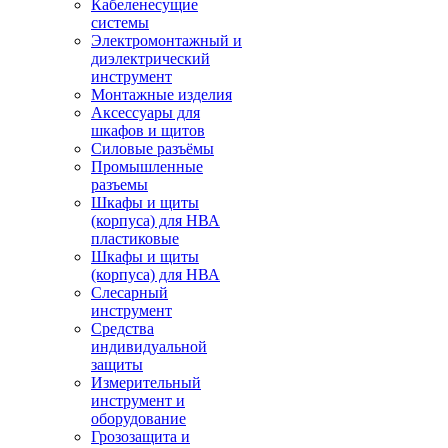
Кабеленесущие
системы
Электромонтажный и
диэлектрический
инструмент
Монтажные изделия
Аксессуары для
шкафов и щитов
Силовые разъёмы
Промышленные
разъемы
Шкафы и щиты
(корпуса) для НВА
пластиковые
Шкафы и щиты
(корпуса) для НВА
Слесарный
инструмент
Средства
индивидуальной
защиты
Измерительный
инструмент и
оборудование
Грозозащита и