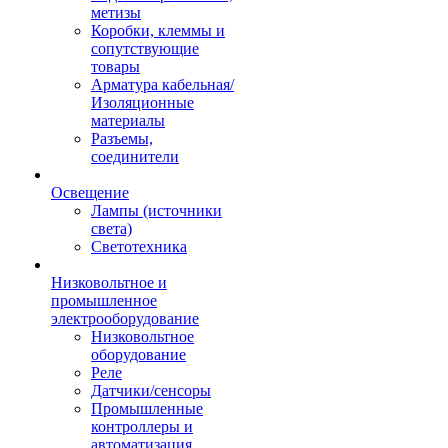
метизы
Коробки, клеммы и
сопутствующие
товары
Арматура кабельная/
Изоляционные
материалы
Разъемы,
соединители
Освещение
Лампы (источники
света)
Светотехника
Низковольтное и
промышленное
электрооборудование
Низковольтное
оборудование
Реле
Датчики/сенсоры
Промышленные
контроллеры и
автоматизация