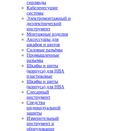
гирлянды
Кабеленесущие
системы
Электромонтажный и
диэлектрический
инструмент
Монтажные изделия
Аксессуары для
шкафов и щитов
Силовые разъёмы
Промышленные
разъемы
Шкафы и щиты
(корпуса) для НВА
пластиковые
Шкафы и щиты
(корпуса) для НВА
Слесарный
инструмент
Средства
индивидуальной
защиты
Измерительный
инструмент и
оборудование