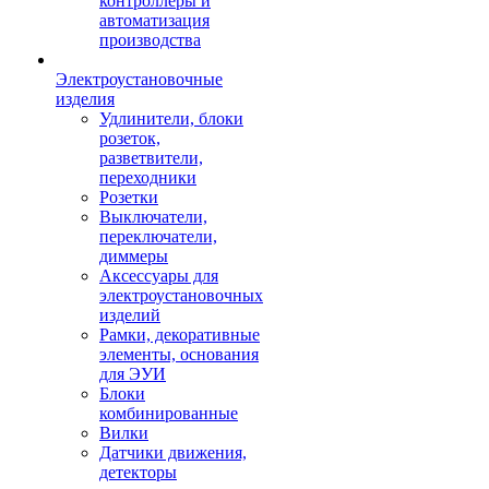
контроллеры и
автоматизация
производства
Электроустановочные
изделия
Удлинители, блоки
розеток,
разветвители,
переходники
Розетки
Выключатели,
переключатели,
диммеры
Аксессуары для
электроустановочных
изделий
Рамки, декоративные
элементы, основания
для ЭУИ
Блоки
комбинированные
Вилки
Датчики движения,
детекторы