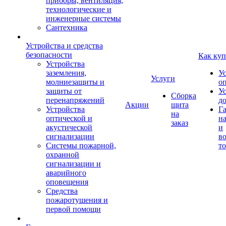
приборы, вентиляция,
технологические и
инженерные системы
Сантехника
Устройства и средства
безопасности
Как куп
Устройства
заземления,
У
Услуги
молниезащиты и
о
защиты от
У
Сборка
перенапряжений
д
Акции
щита
Устройства
Г
на
оптической и
на
заказ
акустической
и
сигнализации
во
Системы пожарной,
то
охранной
сигнализации и
аварийного
оповещения
Средства
пожаротушения и
первой помощи