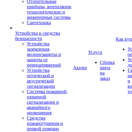
Отопительные
приборы, вентиляция,
технологические и
инженерные системы
Сантехника
Устройства и средства
безопасности
Как куп
Устройства
заземления,
У
Услуги
молниезащиты и
о
защиты от
У
Сборка
перенапряжений
д
Акции
щита
Устройства
Г
на
оптической и
на
заказ
акустической
и
сигнализации
во
Системы пожарной,
то
охранной
сигнализации и
аварийного
оповещения
Средства
пожаротушения и
первой помощи