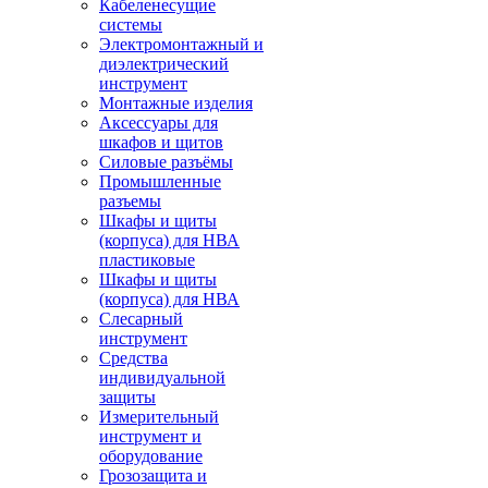
Кабеленесущие
системы
Электромонтажный и
диэлектрический
инструмент
Монтажные изделия
Аксессуары для
шкафов и щитов
Силовые разъёмы
Промышленные
разъемы
Шкафы и щиты
(корпуса) для НВА
пластиковые
Шкафы и щиты
(корпуса) для НВА
Слесарный
инструмент
Средства
индивидуальной
защиты
Измерительный
инструмент и
оборудование
Грозозащита и