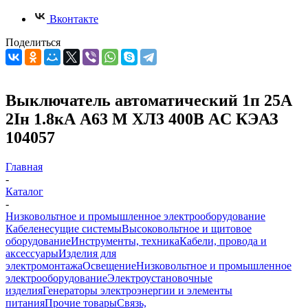
Вконтакте
Поделиться
Выключатель автоматический 1п 25А
2Iн 1.8кА А63 М ХЛ3 400В AC КЭАЗ
104057
Главная
-
Каталог
-
Низковольтное и промышленное электрооборудование
Кабеленесущие системы
Высоковольтное и щитовое
оборудование
Инструменты, техника
Кабели, провода и
аксессуары
Изделия для
электромонтажа
Освещение
Низковольтное и промышленное
электрооборудование
Электроустановочные
изделия
Генераторы электроэнергии и элементы
питания
Прочие товары
Связь,