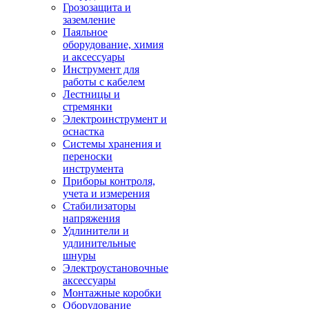
Грозозащита и
заземление
Паяльное
оборудование, химия
и аксессуары
Инструмент для
работы с кабелем
Лестницы и
стремянки
Электроинструмент и
оснастка
Системы хранения и
переноски
инструмента
Приборы контроля,
учета и измерения
Стабилизаторы
напряжения
Удлинители и
удлинительные
шнуры
Электроустановочные
аксессуары
Монтажные коробки
Оборудование