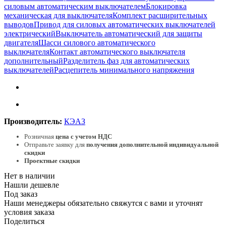
силовым автоматическим выключателем
Блокировка
механическая для выключателя
Комплект расширительных
выводов
Привод для силовых автоматических выключателей
электрический
Выключатель автоматический для защиты
двигателя
Шасси силового автоматического
выключателя
Контакт автоматического выключателя
дополнительный
Разделитель фаз для автоматических
выключателей
Расцепитель минимального напряжения
Производитель:
КЭАЗ
Розничная
цена с учетом НДС
Отправьте заявку для
получения дополнительной индивидуальной
скидки
Проектные скидки
Нет в наличии
Нашли дешевле
Под заказ
Наши менеджеры обязательно свяжутся с вами и уточнят
условия заказа
Поделиться