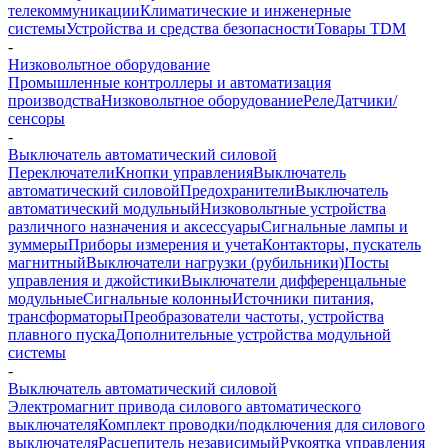
телекоммуникации
Климатические и инженерные
системы
Устройства и средства безопасности
Товары TDM
-
Низковольтное оборудование
Промышленные контроллеры и автоматизация
производства
Низковольтное оборудование
Реле
Датчики/
сенсоры
-
Выключатель автоматический силовой
Переключатели
Кнопки управления
Выключатель
автоматический силовой
Предохранители
Выключатель
автоматический модульный
Низковольтные устройства
различного назначения и аксессуары
Сигнальные лампы и
зуммеры
Приборы измерения и учета
Контакторы, пускатель
магнитный
Выключатели нагрузки (рубильники)
Посты
управления и джойстики
Выключатели дифференцальные
модульные
Сигнальные колонны
Источники питания,
трансформаторы
Преобразователи частоты, устройства
плавного пуска
Дополнительные устройства модульной
системы
-
Выключатель автоматический силовой
Электромагнит привода силового автоматического
выключателя
Комплект проводки/подключения для силового
выключателя
Расцепитель независимый
Рукоятка управления