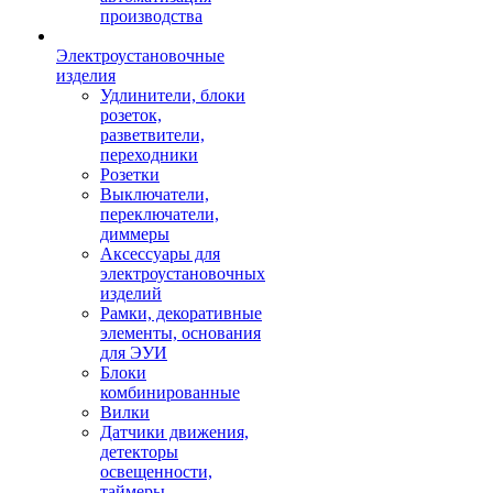
производства
Электроустановочные
изделия
Удлинители, блоки
розеток,
разветвители,
переходники
Розетки
Выключатели,
переключатели,
диммеры
Аксессуары для
электроустановочных
изделий
Рамки, декоративные
элементы, основания
для ЭУИ
Блоки
комбинированные
Вилки
Датчики движения,
детекторы
освещенности,
таймеры