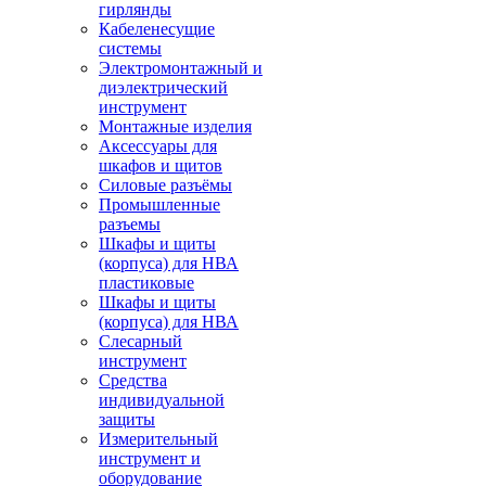
гирлянды
Кабеленесущие
системы
Электромонтажный и
диэлектрический
инструмент
Монтажные изделия
Аксессуары для
шкафов и щитов
Силовые разъёмы
Промышленные
разъемы
Шкафы и щиты
(корпуса) для НВА
пластиковые
Шкафы и щиты
(корпуса) для НВА
Слесарный
инструмент
Средства
индивидуальной
защиты
Измерительный
инструмент и
оборудование