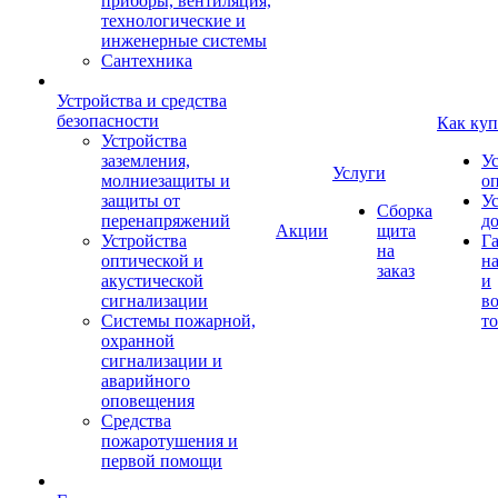
приборы, вентиляция,
технологические и
инженерные системы
Сантехника
Устройства и средства
безопасности
Как куп
Устройства
заземления,
У
Услуги
молниезащиты и
о
защиты от
У
Сборка
перенапряжений
д
Акции
щита
Устройства
Г
на
оптической и
на
заказ
акустической
и
сигнализации
во
Системы пожарной,
то
охранной
сигнализации и
аварийного
оповещения
Средства
пожаротушения и
первой помощи