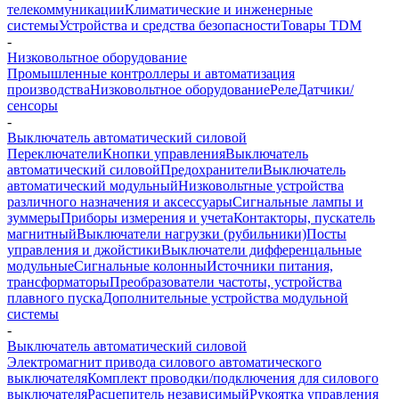
телекоммуникации
Климатические и инженерные
системы
Устройства и средства безопасности
Товары TDM
-
Низковольтное оборудование
Промышленные контроллеры и автоматизация
производства
Низковольтное оборудование
Реле
Датчики/
сенсоры
-
Выключатель автоматический силовой
Переключатели
Кнопки управления
Выключатель
автоматический силовой
Предохранители
Выключатель
автоматический модульный
Низковольтные устройства
различного назначения и аксессуары
Сигнальные лампы и
зуммеры
Приборы измерения и учета
Контакторы, пускатель
магнитный
Выключатели нагрузки (рубильники)
Посты
управления и джойстики
Выключатели дифференцальные
модульные
Сигнальные колонны
Источники питания,
трансформаторы
Преобразователи частоты, устройства
плавного пуска
Дополнительные устройства модульной
системы
-
Выключатель автоматический силовой
Электромагнит привода силового автоматического
выключателя
Комплект проводки/подключения для силового
выключателя
Расцепитель независимый
Рукоятка управления