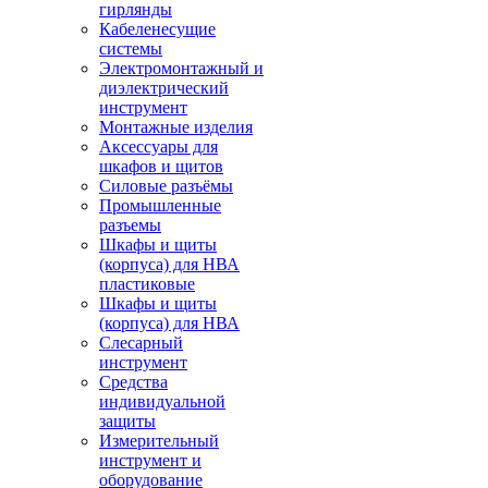
гирлянды
Кабеленесущие
системы
Электромонтажный и
диэлектрический
инструмент
Монтажные изделия
Аксессуары для
шкафов и щитов
Силовые разъёмы
Промышленные
разъемы
Шкафы и щиты
(корпуса) для НВА
пластиковые
Шкафы и щиты
(корпуса) для НВА
Слесарный
инструмент
Средства
индивидуальной
защиты
Измерительный
инструмент и
оборудование