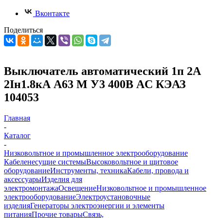
Вконтакте
Поделиться
Выключатель автоматический 1п 2А
2Iн1.8кА А63 М У3 400В AC КЭАЗ
104053
Главная
-
Каталог
-
Низковольтное и промышленное электрооборудование
Кабеленесущие системы
Высоковольтное и щитовое
оборудование
Инструменты, техника
Кабели, провода и
аксессуары
Изделия для
электромонтажа
Освещение
Низковольтное и промышленное
электрооборудование
Электроустановочные
изделия
Генераторы электроэнергии и элементы
питания
Прочие товары
Связь,