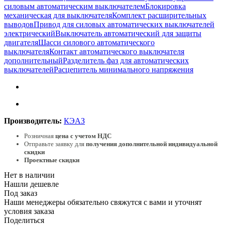
силовым автоматическим выключателем
Блокировка
механическая для выключателя
Комплект расширительных
выводов
Привод для силовых автоматических выключателей
электрический
Выключатель автоматический для защиты
двигателя
Шасси силового автоматического
выключателя
Контакт автоматического выключателя
дополнительный
Разделитель фаз для автоматических
выключателей
Расцепитель минимального напряжения
Производитель:
КЭАЗ
Розничная
цена с учетом НДС
Отправьте заявку для
получения дополнительной индивидуальной
скидки
Проектные скидки
Нет в наличии
Нашли дешевле
Под заказ
Наши менеджеры обязательно свяжутся с вами и уточнят
условия заказа
Поделиться