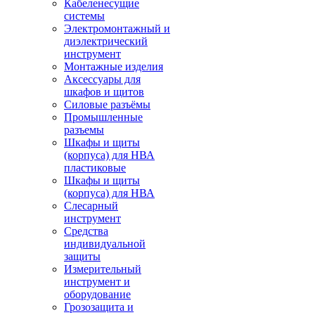
Кабеленесущие
системы
Электромонтажный и
диэлектрический
инструмент
Монтажные изделия
Аксессуары для
шкафов и щитов
Силовые разъёмы
Промышленные
разъемы
Шкафы и щиты
(корпуса) для НВА
пластиковые
Шкафы и щиты
(корпуса) для НВА
Слесарный
инструмент
Средства
индивидуальной
защиты
Измерительный
инструмент и
оборудование
Грозозащита и