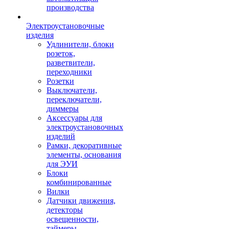
производства
Электроустановочные
изделия
Удлинители, блоки
розеток,
разветвители,
переходники
Розетки
Выключатели,
переключатели,
диммеры
Аксессуары для
электроустановочных
изделий
Рамки, декоративные
элементы, основания
для ЭУИ
Блоки
комбинированные
Вилки
Датчики движения,
детекторы
освещенности,
таймеры