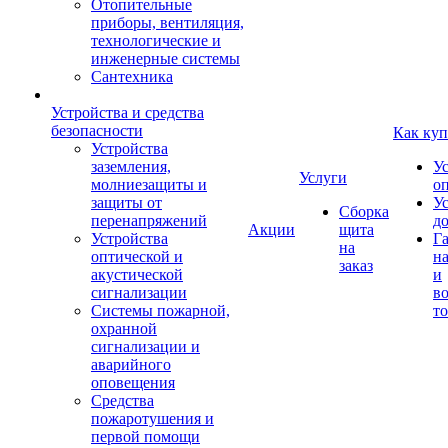
Отопительные
приборы, вентиляция,
технологические и
инженерные системы
Сантехника
Устройства и средства
безопасности
Как куп
Устройства
заземления,
У
Услуги
молниезащиты и
о
защиты от
У
Сборка
перенапряжений
д
Акции
щита
Устройства
Г
на
оптической и
на
заказ
акустической
и
сигнализации
во
Системы пожарной,
то
охранной
сигнализации и
аварийного
оповещения
Средства
пожаротушения и
первой помощи