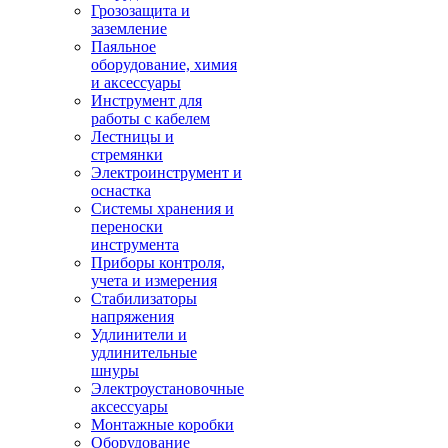
Грозозащита и
заземление
Паяльное
оборудование, химия
и аксессуары
Инструмент для
работы с кабелем
Лестницы и
стремянки
Электроинструмент и
оснастка
Системы хранения и
переноски
инструмента
Приборы контроля,
учета и измерения
Стабилизаторы
напряжения
Удлинители и
удлинительные
шнуры
Электроустановочные
аксессуары
Монтажные коробки
Оборудование