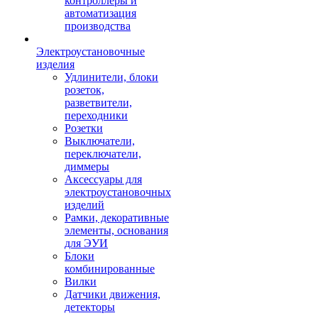
контроллеры и
автоматизация
производства
Электроустановочные
изделия
Удлинители, блоки
розеток,
разветвители,
переходники
Розетки
Выключатели,
переключатели,
диммеры
Аксессуары для
электроустановочных
изделий
Рамки, декоративные
элементы, основания
для ЭУИ
Блоки
комбинированные
Вилки
Датчики движения,
детекторы