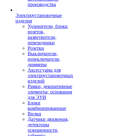
производства
Электроустановочные
изделия
Удлинители, блоки
розеток,
разветвители,
переходники
Розетки
Выключатели,
переключатели,
диммеры
Аксессуары для
электроустановочных
изделий
Рамки, декоративные
элементы, основания
для ЭУИ
Блоки
комбинированные
Вилки
Датчики движения,
детекторы
освещенности,
таймеры