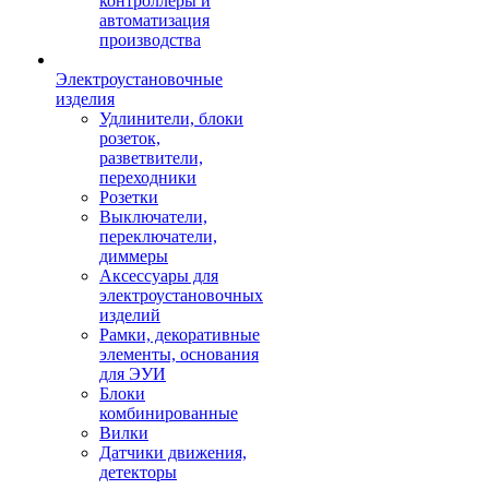
контроллеры и
автоматизация
производства
Электроустановочные
изделия
Удлинители, блоки
розеток,
разветвители,
переходники
Розетки
Выключатели,
переключатели,
диммеры
Аксессуары для
электроустановочных
изделий
Рамки, декоративные
элементы, основания
для ЭУИ
Блоки
комбинированные
Вилки
Датчики движения,
детекторы