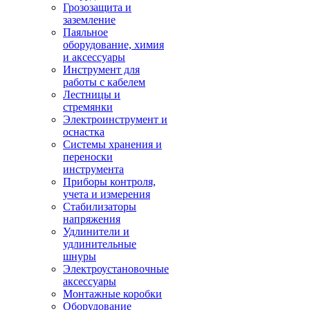
Грозозащита и
заземление
Паяльное
оборудование, химия
и аксессуары
Инструмент для
работы с кабелем
Лестницы и
стремянки
Электроинструмент и
оснастка
Системы хранения и
переноски
инструмента
Приборы контроля,
учета и измерения
Стабилизаторы
напряжения
Удлинители и
удлинительные
шнуры
Электроустановочные
аксессуары
Монтажные коробки
Оборудование