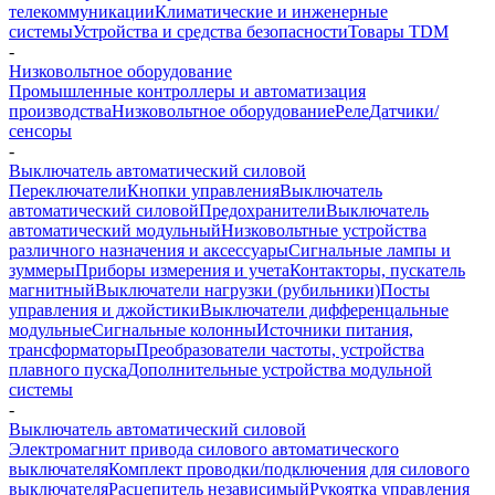
телекоммуникации
Климатические и инженерные
системы
Устройства и средства безопасности
Товары TDM
-
Низковольтное оборудование
Промышленные контроллеры и автоматизация
производства
Низковольтное оборудование
Реле
Датчики/
сенсоры
-
Выключатель автоматический силовой
Переключатели
Кнопки управления
Выключатель
автоматический силовой
Предохранители
Выключатель
автоматический модульный
Низковольтные устройства
различного назначения и аксессуары
Сигнальные лампы и
зуммеры
Приборы измерения и учета
Контакторы, пускатель
магнитный
Выключатели нагрузки (рубильники)
Посты
управления и джойстики
Выключатели дифференцальные
модульные
Сигнальные колонны
Источники питания,
трансформаторы
Преобразователи частоты, устройства
плавного пуска
Дополнительные устройства модульной
системы
-
Выключатель автоматический силовой
Электромагнит привода силового автоматического
выключателя
Комплект проводки/подключения для силового
выключателя
Расцепитель независимый
Рукоятка управления