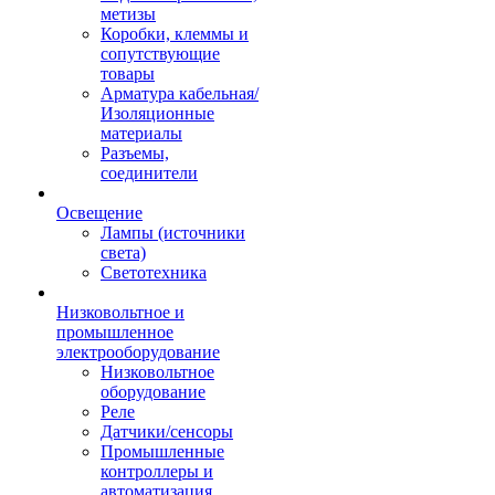
метизы
Коробки, клеммы и
сопутствующие
товары
Арматура кабельная/
Изоляционные
материалы
Разъемы,
соединители
Освещение
Лампы (источники
света)
Светотехника
Низковольтное и
промышленное
электрооборудование
Низковольтное
оборудование
Реле
Датчики/сенсоры
Промышленные
контроллеры и
автоматизация