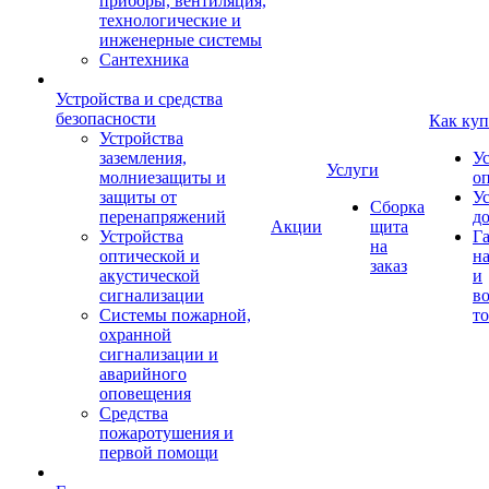
приборы, вентиляция,
технологические и
инженерные системы
Сантехника
Устройства и средства
безопасности
Как куп
Устройства
заземления,
У
Услуги
молниезащиты и
о
защиты от
У
Сборка
перенапряжений
д
Акции
щита
Устройства
Г
на
оптической и
на
заказ
акустической
и
сигнализации
во
Системы пожарной,
то
охранной
сигнализации и
аварийного
оповещения
Средства
пожаротушения и
первой помощи