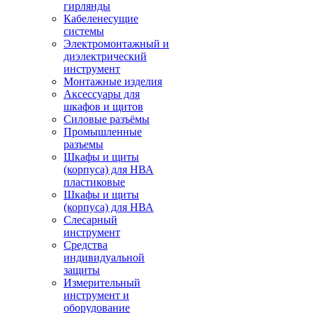
гирлянды
Кабеленесущие
системы
Электромонтажный и
диэлектрический
инструмент
Монтажные изделия
Аксессуары для
шкафов и щитов
Силовые разъёмы
Промышленные
разъемы
Шкафы и щиты
(корпуса) для НВА
пластиковые
Шкафы и щиты
(корпуса) для НВА
Слесарный
инструмент
Средства
индивидуальной
защиты
Измерительный
инструмент и
оборудование