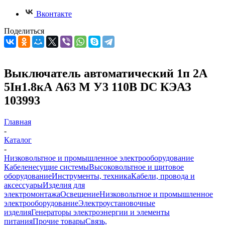
Вконтакте
Поделиться
Выключатель автоматический 1п 2А
5Iн1.8кА А63 М У3 110В DC КЭАЗ
103993
Главная
-
Каталог
-
Низковольтное и промышленное электрооборудование
Кабеленесущие системы
Высоковольтное и щитовое
оборудование
Инструменты, техника
Кабели, провода и
аксессуары
Изделия для
электромонтажа
Освещение
Низковольтное и промышленное
электрооборудование
Электроустановочные
изделия
Генераторы электроэнергии и элементы
питания
Прочие товары
Связь,