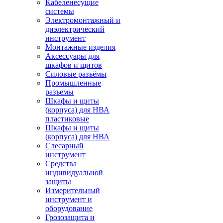
Кабеленесущие
системы
Электромонтажный и
диэлектрический
инструмент
Монтажные изделия
Аксессуары для
шкафов и щитов
Силовые разъёмы
Промышленные
разъемы
Шкафы и щиты
(корпуса) для НВА
пластиковые
Шкафы и щиты
(корпуса) для НВА
Слесарный
инструмент
Средства
индивидуальной
защиты
Измерительный
инструмент и
оборудование
Грозозащита и