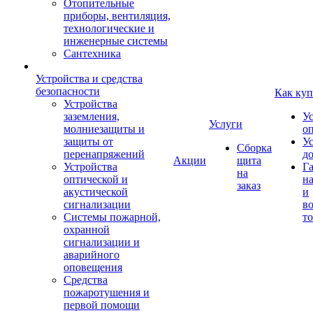
Отопительные
приборы, вентиляция,
технологические и
инженерные системы
Сантехника
Устройства и средства
безопасности
Как куп
Устройства
заземления,
У
Услуги
молниезащиты и
о
защиты от
У
Сборка
перенапряжений
д
Акции
щита
Устройства
Г
на
оптической и
на
заказ
акустической
и
сигнализации
во
Системы пожарной,
то
охранной
сигнализации и
аварийного
оповещения
Средства
пожаротушения и
первой помощи