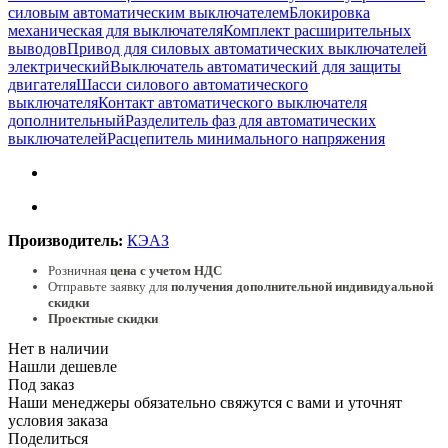
силовым автоматическим выключателем
Блокировка
механическая для выключателя
Комплект расширительных
выводов
Привод для силовых автоматических выключателей
электрический
Выключатель автоматический для защиты
двигателя
Шасси силового автоматического
выключателя
Контакт автоматического выключателя
дополнительный
Разделитель фаз для автоматических
выключателей
Расцепитель минимального напряжения
Производитель:
КЭАЗ
Розничная
цена с учетом НДС
Отправьте заявку для
получения дополнительной индивидуальной
скидки
Проектные скидки
Нет в наличии
Нашли дешевле
Под заказ
Наши менеджеры обязательно свяжутся с вами и уточнят
условия заказа
Поделиться