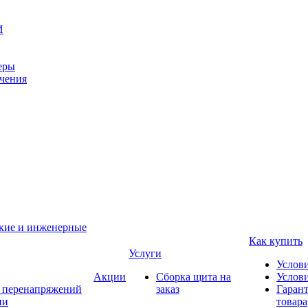
И
еры
ачения
ские и инженерные
Как купить
Услуги
Услов
Акции
Сборка щита на
Услови
т перенапряжений
заказ
Гарант
ии
товара