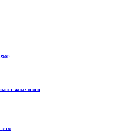
ромонтажных колон
ащиты