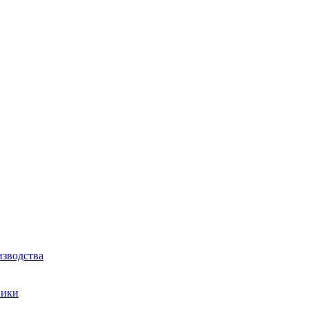
зводства
ники