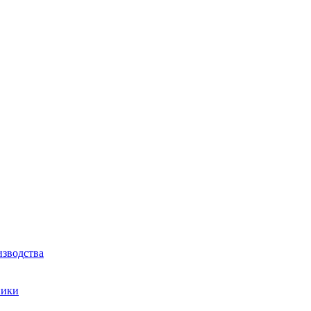
зводства
ники