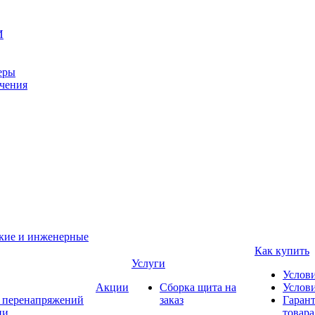
И
еры
ачения
ские и инженерные
Как купить
Услуги
Услов
Акции
Сборка щита на
Услови
т перенапряжений
заказ
Гарант
ии
товара