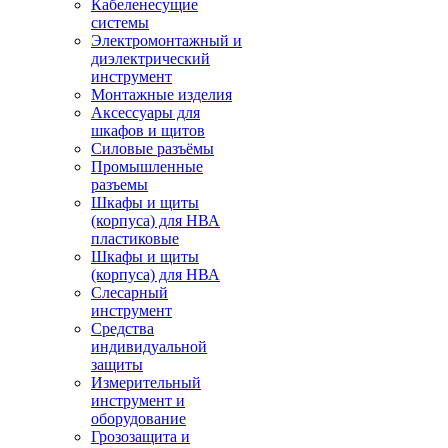
Кабеленесущие
системы
Электромонтажный и
диэлектрический
инструмент
Монтажные изделия
Аксессуары для
шкафов и щитов
Силовые разъёмы
Промышленные
разъемы
Шкафы и щиты
(корпуса) для НВА
пластиковые
Шкафы и щиты
(корпуса) для НВА
Слесарный
инструмент
Средства
индивидуальной
защиты
Измерительный
инструмент и
оборудование
Грозозащита и