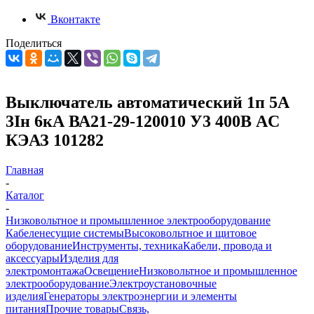
Вконтакте
Поделиться
Выключатель автоматический 1п 5А
3Iн 6кА ВА21-29-120010 У3 400В AC
КЭАЗ 101282
Главная
-
Каталог
-
Низковольтное и промышленное электрооборудование
Кабеленесущие системы
Высоковольтное и щитовое
оборудование
Инструменты, техника
Кабели, провода и
аксессуары
Изделия для
электромонтажа
Освещение
Низковольтное и промышленное
электрооборудование
Электроустановочные
изделия
Генераторы электроэнергии и элементы
питания
Прочие товары
Связь,