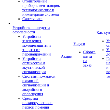
Отопительные
приборы, вентиляция,
технологические и
инженерные системы
Сантехника
Устройства и средства
безопасности
Как куп
Устройства
заземления,
У
Услуги
молниезащиты и
о
защиты от
У
Сборка
перенапряжений
д
Акции
щита
Устройства
Г
на
оптической и
на
заказ
акустической
и
сигнализации
во
Системы пожарной,
то
охранной
сигнализации и
аварийного
оповещения
Средства
пожаротушения и
первой помощи