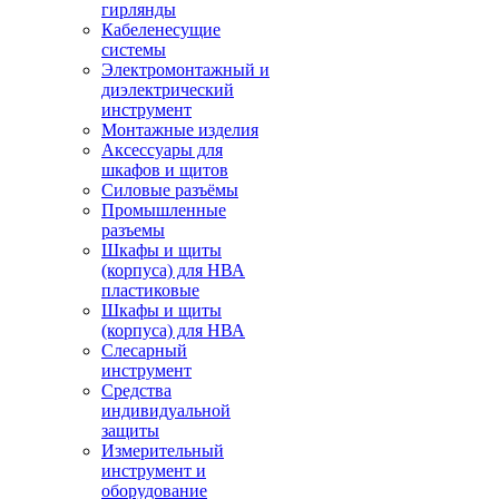
гирлянды
Кабеленесущие
системы
Электромонтажный и
диэлектрический
инструмент
Монтажные изделия
Аксессуары для
шкафов и щитов
Силовые разъёмы
Промышленные
разъемы
Шкафы и щиты
(корпуса) для НВА
пластиковые
Шкафы и щиты
(корпуса) для НВА
Слесарный
инструмент
Средства
индивидуальной
защиты
Измерительный
инструмент и
оборудование