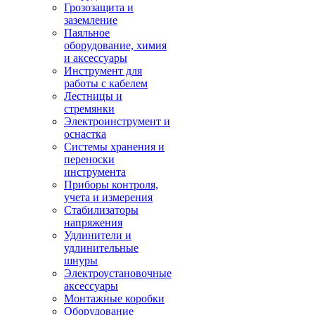
Грозозащита и
заземление
Паяльное
оборудование, химия
и аксессуары
Инструмент для
работы с кабелем
Лестницы и
стремянки
Электроинструмент и
оснастка
Системы хранения и
переноски
инструмента
Приборы контроля,
учета и измерения
Стабилизаторы
напряжения
Удлинители и
удлинительные
шнуры
Электроустановочные
аксессуары
Монтажные коробки
Оборудование