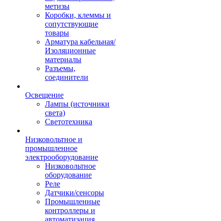
метизы
Коробки, клеммы и
сопутствующие
товары
Арматура кабельная/
Изоляционные
материалы
Разъемы,
соединители
Освещение
Лампы (источники
света)
Светотехника
Низковольтное и
промышленное
электрооборудование
Низковольтное
оборудование
Реле
Датчики/сенсоры
Промышленные
контроллеры и
автоматизация