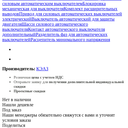
силовым автоматическим выключателем
Блокировка
механическая для выключателя
Комплект расширительных
выводов
Привод для силовых автоматических выключателей
электрический
Выключатель автоматический для защиты
двигателя
Шасси силового автоматического
выключателя
Контакт автоматического выключателя
дополнительный
Разделитель фаз для автоматических
выключателей
Расцепитель минимального напряжения
Производитель:
КЭАЗ
Розничная
цена с учетом НДС
Отправьте заявку для
получения дополнительной индивидуальной
скидки
Проектные скидки
Нет в наличии
Нашли дешевле
Под заказ
Наши менеджеры обязательно свяжутся с вами и уточнят
условия заказа
Поделиться