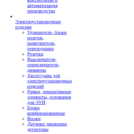
контроллеры и
автоматизация
производства
Электроустановочные
изделия
Удлинители, блоки
розеток,
разветвители,
переходники
Розетки
Выключатели,
переключатели,
диммеры
Аксессуары для
электроустановочных
изделий
Рамки, декоративные
элементы, основания
для ЭУИ
Блоки
комбинированные
Вилки
Датчики движения,
детекторы