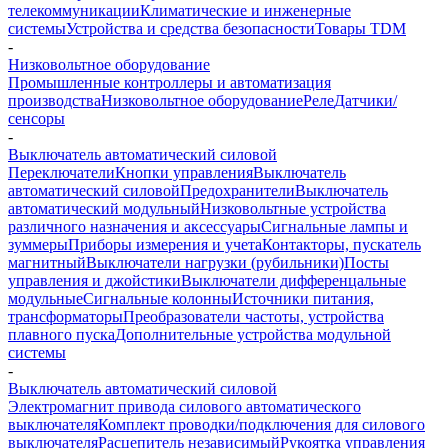
телекоммуникации
Климатические и инженерные
системы
Устройства и средства безопасности
Товары TDM
-
Низковольтное оборудование
Промышленные контроллеры и автоматизация
производства
Низковольтное оборудование
Реле
Датчики/
сенсоры
-
Выключатель автоматический силовой
Переключатели
Кнопки управления
Выключатель
автоматический силовой
Предохранители
Выключатель
автоматический модульный
Низковольтные устройства
различного назначения и аксессуары
Сигнальные лампы и
зуммеры
Приборы измерения и учета
Контакторы, пускатель
магнитный
Выключатели нагрузки (рубильники)
Посты
управления и джойстики
Выключатели дифференцальные
модульные
Сигнальные колонны
Источники питания,
трансформаторы
Преобразователи частоты, устройства
плавного пуска
Дополнительные устройства модульной
системы
-
Выключатель автоматический силовой
Электромагнит привода силового автоматического
выключателя
Комплект проводки/подключения для силового
выключателя
Расцепитель независимый
Рукоятка управления