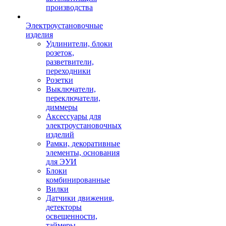
производства
Электроустановочные
изделия
Удлинители, блоки
розеток,
разветвители,
переходники
Розетки
Выключатели,
переключатели,
диммеры
Аксессуары для
электроустановочных
изделий
Рамки, декоративные
элементы, основания
для ЭУИ
Блоки
комбинированные
Вилки
Датчики движения,
детекторы
освещенности,
таймеры