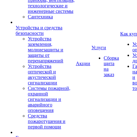
приборы, вентиляция,
технологические и
инженерные системы
Сантехника
Устройства и средства
безопасности
Как куп
Устройства
заземления,
У
Услуги
молниезащиты и
о
защиты от
У
Сборка
перенапряжений
д
Акции
щита
Устройства
Г
на
оптической и
на
заказ
акустической
и
сигнализации
во
Системы пожарной,
то
охранной
сигнализации и
аварийного
оповещения
Средства
пожаротушения и
первой помощи