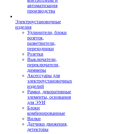
контроллеры и
автоматизация
производства
Электроустановочные
изделия
Удлинители, блоки
розеток,
разветвители,
переходники
Розетки
Выключатели,
переключатели,
диммеры
Аксессуары для
электроустановочных
изделий
Рамки, декоративные
элементы, основания
для ЭУИ
Блоки
комбинированные
Вилки
Датчики движения,
детекторы