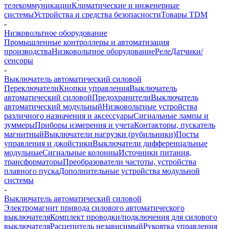
телекоммуникации
Климатические и инженерные
системы
Устройства и средства безопасности
Товары TDM
-
Низковольтное оборудование
Промышленные контроллеры и автоматизация
производства
Низковольтное оборудование
Реле
Датчики/
сенсоры
-
Выключатель автоматический силовой
Переключатели
Кнопки управления
Выключатель
автоматический силовой
Предохранители
Выключатель
автоматический модульный
Низковольтные устройства
различного назначения и аксессуары
Сигнальные лампы и
зуммеры
Приборы измерения и учета
Контакторы, пускатель
магнитный
Выключатели нагрузки (рубильники)
Посты
управления и джойстики
Выключатели дифференцальные
модульные
Сигнальные колонны
Источники питания,
трансформаторы
Преобразователи частоты, устройства
плавного пуска
Дополнительные устройства модульной
системы
-
Выключатель автоматический силовой
Электромагнит привода силового автоматического
выключателя
Комплект проводки/подключения для силового
выключателя
Расцепитель независимый
Рукоятка управления