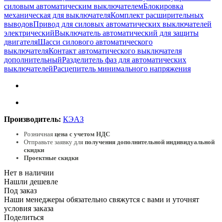
силовым автоматическим выключателем
Блокировка
механическая для выключателя
Комплект расширительных
выводов
Привод для силовых автоматических выключателей
электрический
Выключатель автоматический для защиты
двигателя
Шасси силового автоматического
выключателя
Контакт автоматического выключателя
дополнительный
Разделитель фаз для автоматических
выключателей
Расцепитель минимального напряжения
Производитель:
КЭАЗ
Розничная
цена с учетом НДС
Отправьте заявку для
получения дополнительной индивидуальной
скидки
Проектные скидки
Нет в наличии
Нашли дешевле
Под заказ
Наши менеджеры обязательно свяжутся с вами и уточнят
условия заказа
Поделиться