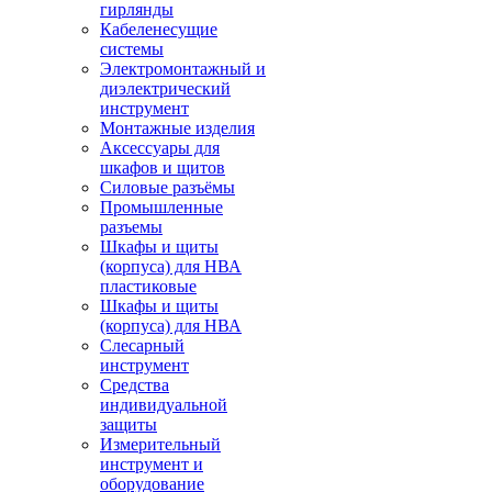
гирлянды
Кабеленесущие
системы
Электромонтажный и
диэлектрический
инструмент
Монтажные изделия
Аксессуары для
шкафов и щитов
Силовые разъёмы
Промышленные
разъемы
Шкафы и щиты
(корпуса) для НВА
пластиковые
Шкафы и щиты
(корпуса) для НВА
Слесарный
инструмент
Средства
индивидуальной
защиты
Измерительный
инструмент и
оборудование