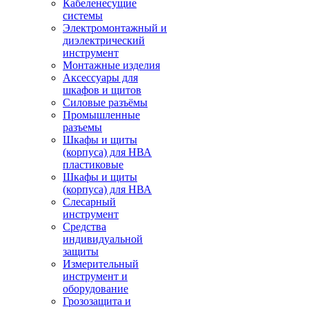
Кабеленесущие
системы
Электромонтажный и
диэлектрический
инструмент
Монтажные изделия
Аксессуары для
шкафов и щитов
Силовые разъёмы
Промышленные
разъемы
Шкафы и щиты
(корпуса) для НВА
пластиковые
Шкафы и щиты
(корпуса) для НВА
Слесарный
инструмент
Средства
индивидуальной
защиты
Измерительный
инструмент и
оборудование
Грозозащита и