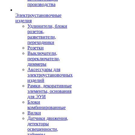
производства
Электроустановочные
изделия
Удлинители, блоки
розеток,
разветвители,
переходники
Розетки
Выключатели,
переключатели,
диммеры
Аксессуары для
электроустановочных
изделий
Рамки, декоративные
элементы, основания
для ЭУИ
Блоки
комбинированные
Вилки
Датчики движения,
детекторы
освещенности,
таймеры