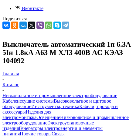
Вконтакте
Поделиться
Выключатель автоматический 1п 6.3А
5Iн 1.8кА А63 М ХЛ3 400В AC КЭАЗ
104092
Главная
-
Каталог
-
Низковольтное и промышленное электрооборудование
Кабеленесущие системы
Высоковольтное и щитовое
оборудование
Инструменты, техника
Кабели, провода и
аксессуары
Изделия для
электромонтажа
Освещение
Низковольтное и промышленное
электрооборудование
Электроустановочные
изделия
Генераторы электроэнергии и элементы
питания
Прочие товары
Связь,