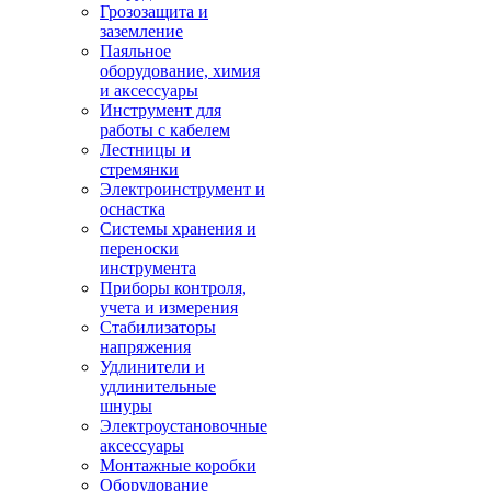
Грозозащита и
заземление
Паяльное
оборудование, химия
и аксессуары
Инструмент для
работы с кабелем
Лестницы и
стремянки
Электроинструмент и
оснастка
Системы хранения и
переноски
инструмента
Приборы контроля,
учета и измерения
Стабилизаторы
напряжения
Удлинители и
удлинительные
шнуры
Электроустановочные
аксессуары
Монтажные коробки
Оборудование