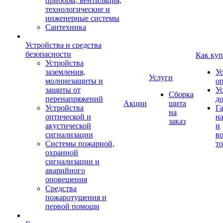
приборы, вентиляция,
технологические и
инженерные системы
Сантехника
Устройства и средства
безопасности
Как куп
Устройства
заземления,
У
Услуги
молниезащиты и
о
защиты от
У
Сборка
перенапряжений
д
Акции
щита
Устройства
Г
на
оптической и
на
заказ
акустической
и
сигнализации
во
Системы пожарной,
то
охранной
сигнализации и
аварийного
оповещения
Средства
пожаротушения и
первой помощи