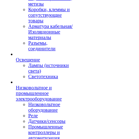
метизы
Коробки, клеммы и
сопутствующие
товары
Арматура кабельная/
Изоляционные
материалы
Разъемы,
соединители
Освещение
Лампы (источники
света)
Светотехника
Низковольтное и
промышленное
электрооборудование
Низковольтное
оборудование
Реле
Датчики/сенсоры
Промышленные
контроллеры и
автоматизация