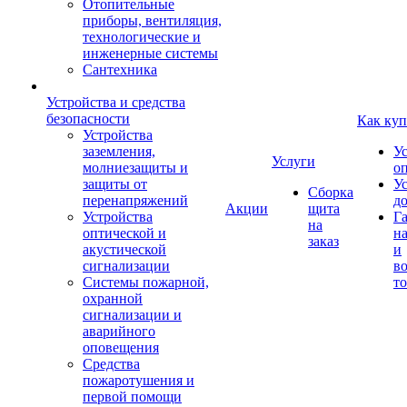
Отопительные
приборы, вентиляция,
технологические и
инженерные системы
Сантехника
Устройства и средства
безопасности
Как куп
Устройства
заземления,
У
Услуги
молниезащиты и
о
защиты от
У
Сборка
перенапряжений
д
Акции
щита
Устройства
Г
на
оптической и
на
заказ
акустической
и
сигнализации
во
Системы пожарной,
то
охранной
сигнализации и
аварийного
оповещения
Средства
пожаротушения и
первой помощи