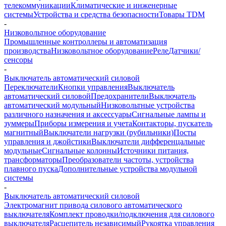
телекоммуникации
Климатические и инженерные
системы
Устройства и средства безопасности
Товары TDM
-
Низковольтное оборудование
Промышленные контроллеры и автоматизация
производства
Низковольтное оборудование
Реле
Датчики/
сенсоры
-
Выключатель автоматический силовой
Переключатели
Кнопки управления
Выключатель
автоматический силовой
Предохранители
Выключатель
автоматический модульный
Низковольтные устройства
различного назначения и аксессуары
Сигнальные лампы и
зуммеры
Приборы измерения и учета
Контакторы, пускатель
магнитный
Выключатели нагрузки (рубильники)
Посты
управления и джойстики
Выключатели дифференцальные
модульные
Сигнальные колонны
Источники питания,
трансформаторы
Преобразователи частоты, устройства
плавного пуска
Дополнительные устройства модульной
системы
-
Выключатель автоматический силовой
Электромагнит привода силового автоматического
выключателя
Комплект проводки/подключения для силового
выключателя
Расцепитель независимый
Рукоятка управления