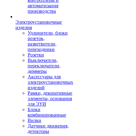
контроллеры и
автоматизация
производства
Электроустановочные
изделия
Удлинители, блоки
розеток,
разветвители,
переходники
Розетки
Выключатели,
переключатели,
диммеры
Аксессуары для
электроустановочных
изделий
Рамки, декоративные
элементы, основания
для ЭУИ
Блоки
комбинированные
Вилки
Датчики движения,
детекторы