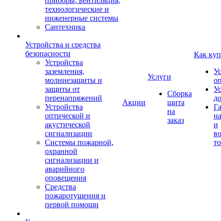
приборы, вентиляция,
технологические и
инженерные системы
Сантехника
Устройства и средства
безопасности
Как куп
Устройства
заземления,
У
Услуги
молниезащиты и
о
защиты от
У
Сборка
перенапряжений
д
Акции
щита
Устройства
Г
на
оптической и
на
заказ
акустической
и
сигнализации
во
Системы пожарной,
то
охранной
сигнализации и
аварийного
оповещения
Средства
пожаротушения и
первой помощи