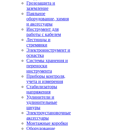
Грозозащита и
заземление
Паяльное
оборудование, химия
и аксессуары
Инструмент для
работы с кабелем
Лестницы и
стремянки
Электроинструмент и
оснастка
Системы хранения и
переноски
инструмента
Приборы контроля,
учета и измерения
Стабилизаторы
напряжения
Удлинители и
удлинительные
шнуры
Электроустановочные
аксессуары
Монтажные коробки
Оборудование