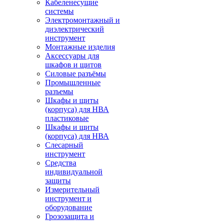
Кабеленесущие
системы
Электромонтажный и
диэлектрический
инструмент
Монтажные изделия
Аксессуары для
шкафов и щитов
Силовые разъёмы
Промышленные
разъемы
Шкафы и щиты
(корпуса) для НВА
пластиковые
Шкафы и щиты
(корпуса) для НВА
Слесарный
инструмент
Средства
индивидуальной
защиты
Измерительный
инструмент и
оборудование
Грозозащита и