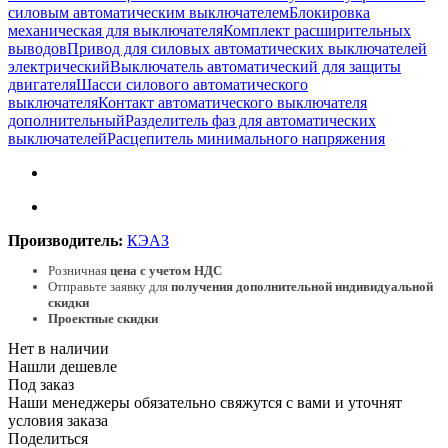
силовым автоматическим выключателем
Блокировка
механическая для выключателя
Комплект расширительных
выводов
Привод для силовых автоматических выключателей
электрический
Выключатель автоматический для защиты
двигателя
Шасси силового автоматического
выключателя
Контакт автоматического выключателя
дополнительный
Разделитель фаз для автоматических
выключателей
Расцепитель минимального напряжения
Производитель:
КЭАЗ
Розничная
цена с учетом НДС
Отправьте заявку для
получения дополнительной индивидуальной
скидки
Проектные скидки
Нет в наличии
Нашли дешевле
Под заказ
Наши менеджеры обязательно свяжутся с вами и уточнят
условия заказа
Поделиться