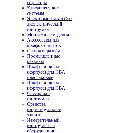
гирлянды
Кабеленесущие
системы
Электромонтажный и
диэлектрический
инструмент
Монтажные изделия
Аксессуары для
шкафов и щитов
Силовые разъёмы
Промышленные
разъемы
Шкафы и щиты
(корпуса) для НВА
пластиковые
Шкафы и щиты
(корпуса) для НВА
Слесарный
инструмент
Средства
индивидуальной
защиты
Измерительный
инструмент и
оборудование