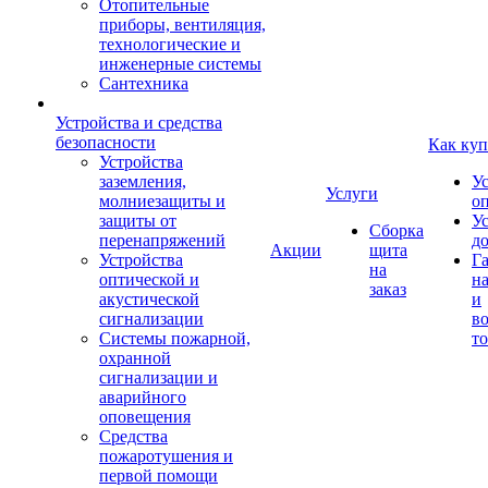
Отопительные
приборы, вентиляция,
технологические и
инженерные системы
Сантехника
Устройства и средства
безопасности
Как куп
Устройства
заземления,
У
Услуги
молниезащиты и
о
защиты от
У
Сборка
перенапряжений
д
Акции
щита
Устройства
Г
на
оптической и
на
заказ
акустической
и
сигнализации
во
Системы пожарной,
то
охранной
сигнализации и
аварийного
оповещения
Средства
пожаротушения и
первой помощи