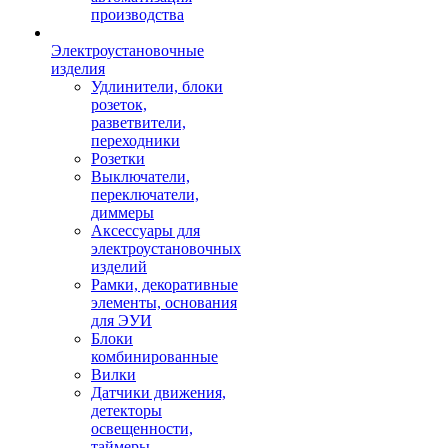
производства
Электроустановочные
изделия
Удлинители, блоки
розеток,
разветвители,
переходники
Розетки
Выключатели,
переключатели,
диммеры
Аксессуары для
электроустановочных
изделий
Рамки, декоративные
элементы, основания
для ЭУИ
Блоки
комбинированные
Вилки
Датчики движения,
детекторы
освещенности,
таймеры