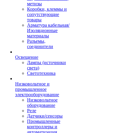
метизы
Коробки, клеммы и
сопутствующие
товары
Арматура кабельная/
Изоляционные
материалы
Разъемы,
соединители
Освещение
Лампы (источники
света)
Светотехника
Низковольтное и
промышленное
электрооборудование
Низковольтное
оборудование
Реле
Датчики/сенсоры
Промышленные
контроллеры и
автоматизация