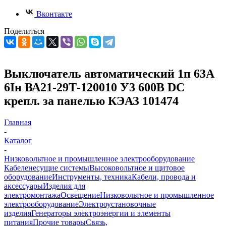
Вконтакте
Поделиться
Выключатель автоматический 1п 63А
6Iн ВА21-29Т-120010 У3 600В DC
крепл. за панелью КЭАЗ 101474
Главная
-
Каталог
-
Низковольтное и промышленное электрооборудование
Кабеленесущие системы
Высоковольтное и щитовое
оборудование
Инструменты, техника
Кабели, провода и
аксессуары
Изделия для
электромонтажа
Освещение
Низковольтное и промышленное
электрооборудование
Электроустановочные
изделия
Генераторы электроэнергии и элементы
питания
Прочие товары
Связь,