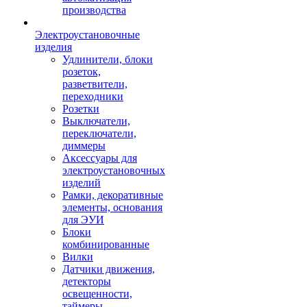
производства
Электроустановочные
изделия
Удлинители, блоки
розеток,
разветвители,
переходники
Розетки
Выключатели,
переключатели,
диммеры
Аксессуары для
электроустановочных
изделий
Рамки, декоративные
элементы, основания
для ЭУИ
Блоки
комбинированные
Вилки
Датчики движения,
детекторы
освещенности,
таймеры