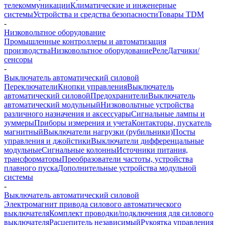
телекоммуникации
Климатические и инженерные
системы
Устройства и средства безопасности
Товары TDM
-
Низковольтное оборудование
Промышленные контроллеры и автоматизация
производства
Низковольтное оборудование
Реле
Датчики/
сенсоры
-
Выключатель автоматический силовой
Переключатели
Кнопки управления
Выключатель
автоматический силовой
Предохранители
Выключатель
автоматический модульный
Низковольтные устройства
различного назначения и аксессуары
Сигнальные лампы и
зуммеры
Приборы измерения и учета
Контакторы, пускатель
магнитный
Выключатели нагрузки (рубильники)
Посты
управления и джойстики
Выключатели дифференцальные
модульные
Сигнальные колонны
Источники питания,
трансформаторы
Преобразователи частоты, устройства
плавного пуска
Дополнительные устройства модульной
системы
-
Выключатель автоматический силовой
Электромагнит привода силового автоматического
выключателя
Комплект проводки/подключения для силового
выключателя
Расцепитель независимый
Рукоятка управления