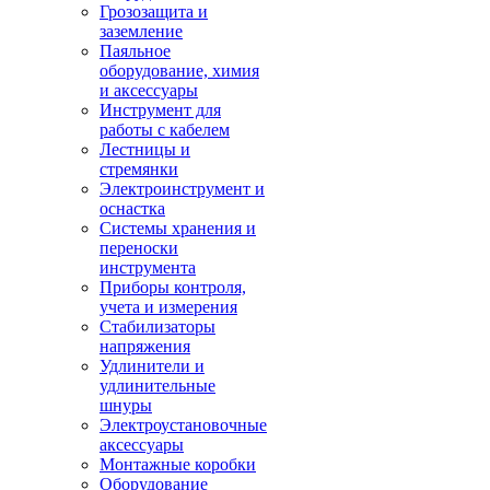
Грозозащита и
заземление
Паяльное
оборудование, химия
и аксессуары
Инструмент для
работы с кабелем
Лестницы и
стремянки
Электроинструмент и
оснастка
Системы хранения и
переноски
инструмента
Приборы контроля,
учета и измерения
Стабилизаторы
напряжения
Удлинители и
удлинительные
шнуры
Электроустановочные
аксессуары
Монтажные коробки
Оборудование