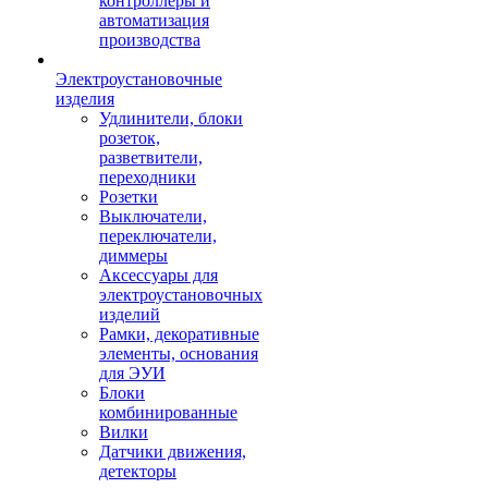
контроллеры и
автоматизация
производства
Электроустановочные
изделия
Удлинители, блоки
розеток,
разветвители,
переходники
Розетки
Выключатели,
переключатели,
диммеры
Аксессуары для
электроустановочных
изделий
Рамки, декоративные
элементы, основания
для ЭУИ
Блоки
комбинированные
Вилки
Датчики движения,
детекторы