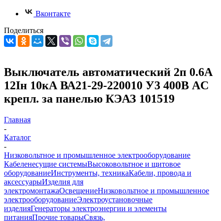
Вконтакте
Поделиться
Выключатель автоматический 2п 0.6А
12Iн 10кА ВА21-29-220010 У3 400В AC
крепл. за панелью КЭАЗ 101519
Главная
-
Каталог
-
Низковольтное и промышленное электрооборудование
Кабеленесущие системы
Высоковольтное и щитовое
оборудование
Инструменты, техника
Кабели, провода и
аксессуары
Изделия для
электромонтажа
Освещение
Низковольтное и промышленное
электрооборудование
Электроустановочные
изделия
Генераторы электроэнергии и элементы
питания
Прочие товары
Связь,