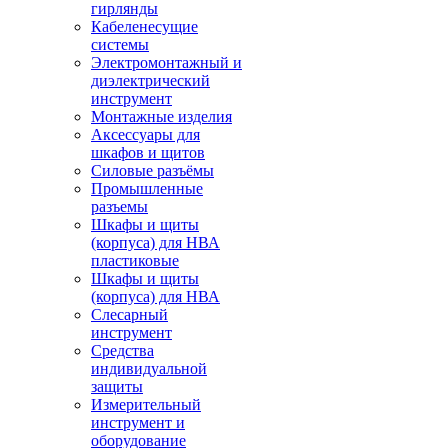
гирлянды
Кабеленесущие
системы
Электромонтажный и
диэлектрический
инструмент
Монтажные изделия
Аксессуары для
шкафов и щитов
Силовые разъёмы
Промышленные
разъемы
Шкафы и щиты
(корпуса) для НВА
пластиковые
Шкафы и щиты
(корпуса) для НВА
Слесарный
инструмент
Средства
индивидуальной
защиты
Измерительный
инструмент и
оборудование