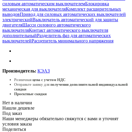
силовым автоматическим выключателем
Блокировка
механическая для выключателя
Комплект расширительных
выводов
Привод для силовых автоматических выключателей
электрический
Выключатель автоматический для защиты
двигателя
Шасси силового автоматического
выключателя
Контакт автоматического выключателя
дополнительный
Разделитель фаз для автоматических
выключателей
Расцепитель минимального напряжения
Производитель:
КЭАЗ
Розничная
цена с учетом НДС
Отправьте заявку для
получения дополнительной индивидуальной
скидки
Проектные скидки
Нет в наличии
Нашли дешевле
Под заказ
Наши менеджеры обязательно свяжутся с вами и уточнят
условия заказа
Поделиться