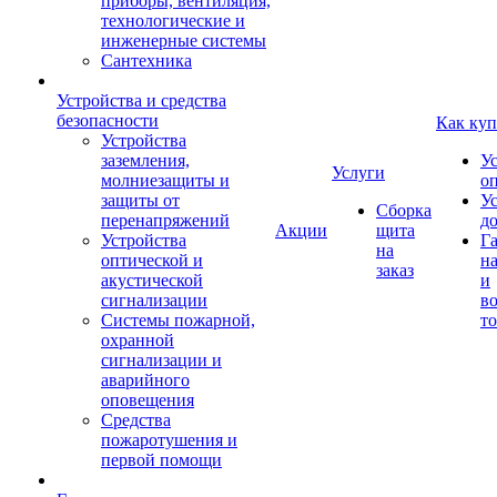
приборы, вентиляция,
технологические и
инженерные системы
Сантехника
Устройства и средства
безопасности
Как куп
Устройства
заземления,
У
Услуги
молниезащиты и
о
защиты от
У
Сборка
перенапряжений
д
Акции
щита
Устройства
Г
на
оптической и
на
заказ
акустической
и
сигнализации
во
Системы пожарной,
то
охранной
сигнализации и
аварийного
оповещения
Средства
пожаротушения и
первой помощи