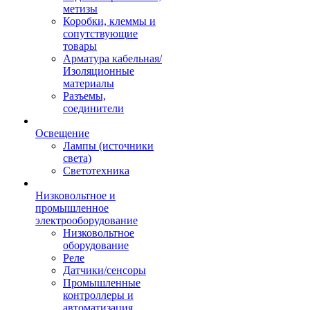
метизы
Коробки, клеммы и
сопутствующие
товары
Арматура кабельная/
Изоляционные
материалы
Разъемы,
соединители
Освещение
Лампы (источники
света)
Светотехника
Низковольтное и
промышленное
электрооборудование
Низковольтное
оборудование
Реле
Датчики/сенсоры
Промышленные
контроллеры и
автоматизация