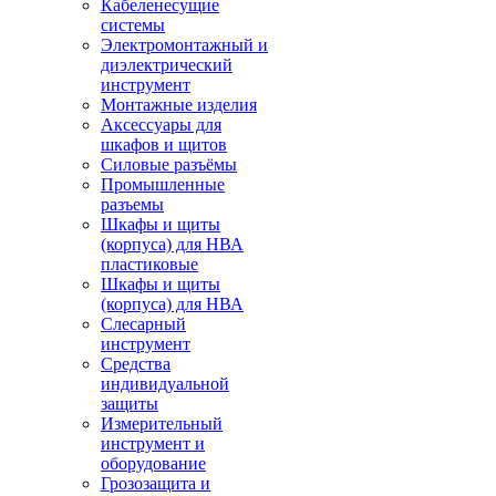
Кабеленесущие
системы
Электромонтажный и
диэлектрический
инструмент
Монтажные изделия
Аксессуары для
шкафов и щитов
Силовые разъёмы
Промышленные
разъемы
Шкафы и щиты
(корпуса) для НВА
пластиковые
Шкафы и щиты
(корпуса) для НВА
Слесарный
инструмент
Средства
индивидуальной
защиты
Измерительный
инструмент и
оборудование
Грозозащита и