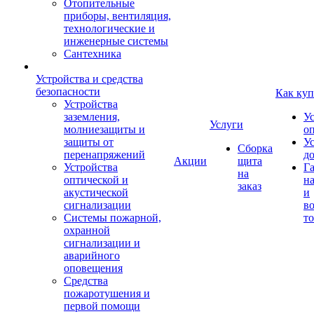
Отопительные
приборы, вентиляция,
технологические и
инженерные системы
Сантехника
Устройства и средства
безопасности
Как куп
Устройства
заземления,
У
Услуги
молниезащиты и
о
защиты от
У
Сборка
перенапряжений
д
Акции
щита
Устройства
Г
на
оптической и
на
заказ
акустической
и
сигнализации
во
Системы пожарной,
то
охранной
сигнализации и
аварийного
оповещения
Средства
пожаротушения и
первой помощи