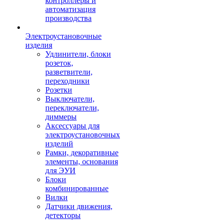
контроллеры и
автоматизация
производства
Электроустановочные
изделия
Удлинители, блоки
розеток,
разветвители,
переходники
Розетки
Выключатели,
переключатели,
диммеры
Аксессуары для
электроустановочных
изделий
Рамки, декоративные
элементы, основания
для ЭУИ
Блоки
комбинированные
Вилки
Датчики движения,
детекторы