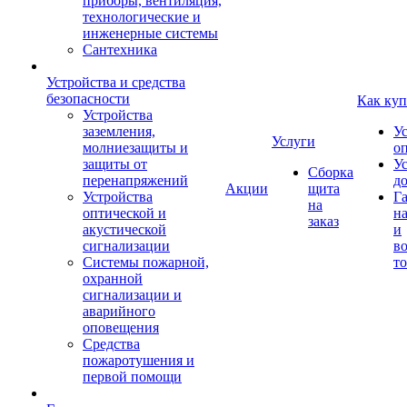
приборы, вентиляция,
технологические и
инженерные системы
Сантехника
Устройства и средства
безопасности
Как куп
Устройства
заземления,
У
Услуги
молниезащиты и
о
защиты от
У
Сборка
перенапряжений
д
Акции
щита
Устройства
Г
на
оптической и
на
заказ
акустической
и
сигнализации
во
Системы пожарной,
то
охранной
сигнализации и
аварийного
оповещения
Средства
пожаротушения и
первой помощи