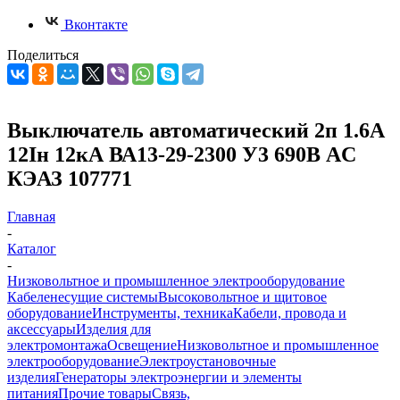
Вконтакте
Поделиться
Выключатель автоматический 2п 1.6А
12Iн 12кА ВА13-29-2300 У3 690В AC
КЭАЗ 107771
Главная
-
Каталог
-
Низковольтное и промышленное электрооборудование
Кабеленесущие системы
Высоковольтное и щитовое
оборудование
Инструменты, техника
Кабели, провода и
аксессуары
Изделия для
электромонтажа
Освещение
Низковольтное и промышленное
электрооборудование
Электроустановочные
изделия
Генераторы электроэнергии и элементы
питания
Прочие товары
Связь,