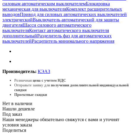
силовым автоматическим выключателем
Блокировка
механическая для выключателя
Комплект расширительных
выводов
Привод для силовых автоматических выключателей
электрический
Выключатель автоматический для защиты
двигателя
Шасси силового автоматического
выключателя
Контакт автоматического выключателя
дополнительный
Разделитель фаз для автоматических
выключателей
Расцепитель минимального напряжения
Производитель:
КЭАЗ
Розничная
цена с учетом НДС
Отправьте заявку для
получения дополнительной индивидуальной
скидки
Проектные скидки
Нет в наличии
Нашли дешевле
Под заказ
Наши менеджеры обязательно свяжутся с вами и уточнят
условия заказа
Поделиться