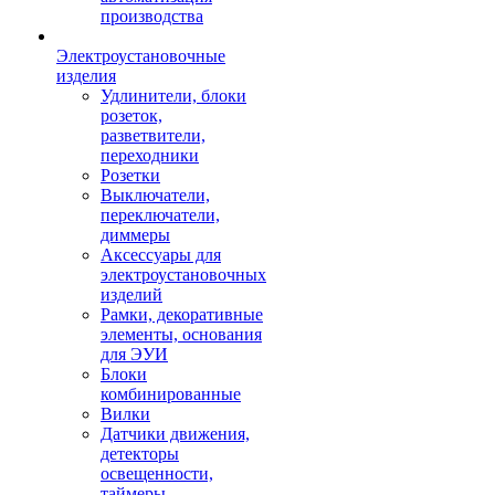
производства
Электроустановочные
изделия
Удлинители, блоки
розеток,
разветвители,
переходники
Розетки
Выключатели,
переключатели,
диммеры
Аксессуары для
электроустановочных
изделий
Рамки, декоративные
элементы, основания
для ЭУИ
Блоки
комбинированные
Вилки
Датчики движения,
детекторы
освещенности,
таймеры