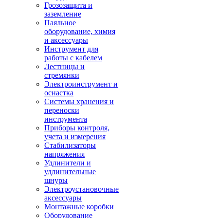
Грозозащита и
заземление
Паяльное
оборудование, химия
и аксессуары
Инструмент для
работы с кабелем
Лестницы и
стремянки
Электроинструмент и
оснастка
Системы хранения и
переноски
инструмента
Приборы контроля,
учета и измерения
Стабилизаторы
напряжения
Удлинители и
удлинительные
шнуры
Электроустановочные
аксессуары
Монтажные коробки
Оборудование