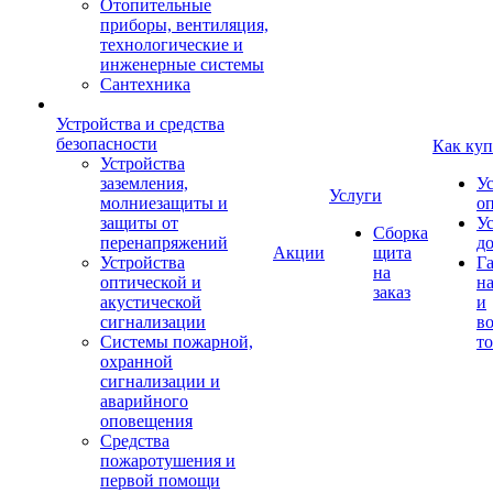
Отопительные
приборы, вентиляция,
технологические и
инженерные системы
Сантехника
Устройства и средства
безопасности
Как куп
Устройства
заземления,
У
Услуги
молниезащиты и
о
защиты от
У
Сборка
перенапряжений
д
Акции
щита
Устройства
Г
на
оптической и
на
заказ
акустической
и
сигнализации
во
Системы пожарной,
то
охранной
сигнализации и
аварийного
оповещения
Средства
пожаротушения и
первой помощи