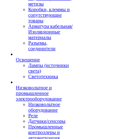
метизы
Коробки, клеммы и
сопутствующие
товары
Арматура кабельная/
Изоляционные
материалы
Разъемы,
соединители
Освещение
Лампы (источники
света)
Светотехника
Низковольтное и
промышленное
электрооборудование
Низковольтное
оборудование
Реле
Датчики/сенсоры
Промышленные
контроллеры и
автоматизация