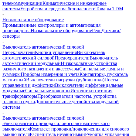
телекоммуникации
Климатические и инженерные
системы
Устройства и средства безопасности
Товары TDM
-
Низковольтное оборудование
Промышленные контроллеры и автоматизация
производства
Низковольтное оборудование
Реле
Датчики/
сенсоры
-
Выключатель автоматический силовой
Переключатели
Кнопки управления
Выключатель
автоматический силовой
Предохранители
Выключатель
автоматический модульный
Низковольтные устройства
различного назначения и аксессуары
Сигнальные лампы и
зуммеры
Приборы измерения и учета
Контакторы, пускатель
магнитный
Выключатели нагрузки (рубильники)
Посты
управления и джойстики
Выключатели дифференцальные
модульные
Сигнальные колонны
Источники питания,
трансформаторы
Преобразователи частоты, устройства
плавного пуска
Дополнительные устройства модульной
системы
-
Выключатель автоматический силовой
Электромагнит привода силового автоматического
выключателя
Комплект проводки/подключения для силового
выключателя
Расцепитель независимый
Рукоятка управления