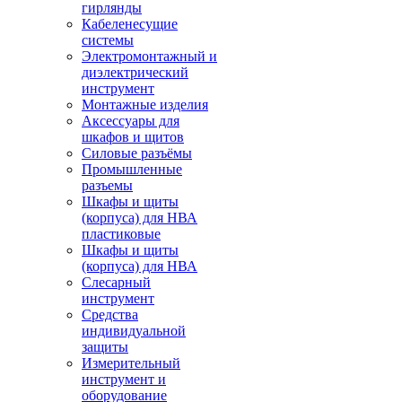
гирлянды
Кабеленесущие
системы
Электромонтажный и
диэлектрический
инструмент
Монтажные изделия
Аксессуары для
шкафов и щитов
Силовые разъёмы
Промышленные
разъемы
Шкафы и щиты
(корпуса) для НВА
пластиковые
Шкафы и щиты
(корпуса) для НВА
Слесарный
инструмент
Средства
индивидуальной
защиты
Измерительный
инструмент и
оборудование