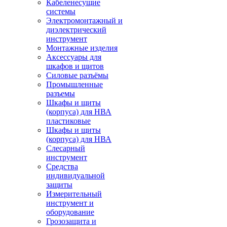
Кабеленесущие
системы
Электромонтажный и
диэлектрический
инструмент
Монтажные изделия
Аксессуары для
шкафов и щитов
Силовые разъёмы
Промышленные
разъемы
Шкафы и щиты
(корпуса) для НВА
пластиковые
Шкафы и щиты
(корпуса) для НВА
Слесарный
инструмент
Средства
индивидуальной
защиты
Измерительный
инструмент и
оборудование
Грозозащита и