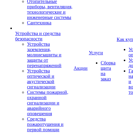
Отопительные
приборы, вентиляция,
технологические и
инженерные системы
Сантехника
Устройства и средства
безопасности
Как куп
Устройства
заземления,
У
Услуги
молниезащиты и
о
защиты от
У
Сборка
перенапряжений
д
Акции
щита
Устройства
Г
на
оптической и
на
заказ
акустической
и
сигнализации
во
Системы пожарной,
то
охранной
сигнализации и
аварийного
оповещения
Средства
пожаротушения и
первой помощи