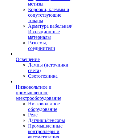
метизы
Коробки, клеммы и
сопутствующие
товары
Арматура кабельная/
Изоляционные
материалы
Разъемы,
соединители
Освещение
Лампы (источники
света)
Светотехника
Низковольтное и
промышленное
электрооборудование
Низковольтное
оборудование
Реле
Датчики/сенсоры
Промышленные
контроллеры и
автоматизация