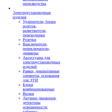
производства
Электроустановочные
изделия
Удлинители, блоки
розеток,
разветвители,
переходники
Розетки
Выключатели,
переключатели,
диммеры
Аксессуары для
электроустановочных
изделий
Рамки, декоративные
элементы, основания
для ЭУИ
Блоки
комбинированные
Вилки
Датчики движения,
детекторы
освещенности,
таймеры