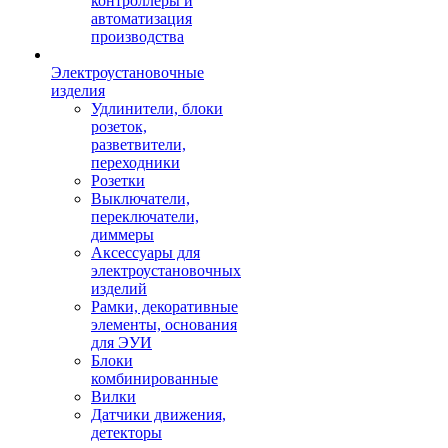
контроллеры и
автоматизация
производства
Электроустановочные
изделия
Удлинители, блоки
розеток,
разветвители,
переходники
Розетки
Выключатели,
переключатели,
диммеры
Аксессуары для
электроустановочных
изделий
Рамки, декоративные
элементы, основания
для ЭУИ
Блоки
комбинированные
Вилки
Датчики движения,
детекторы