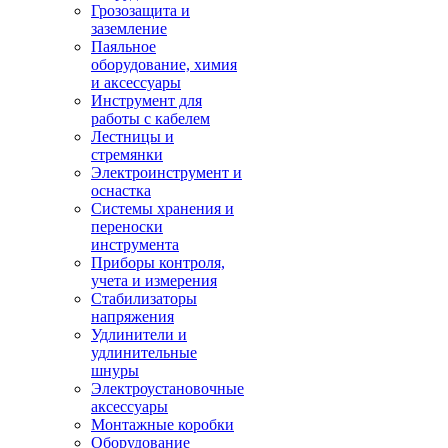
Грозозащита и
заземление
Паяльное
оборудование, химия
и аксессуары
Инструмент для
работы с кабелем
Лестницы и
стремянки
Электроинструмент и
оснастка
Системы хранения и
переноски
инструмента
Приборы контроля,
учета и измерения
Стабилизаторы
напряжения
Удлинители и
удлинительные
шнуры
Электроустановочные
аксессуары
Монтажные коробки
Оборудование