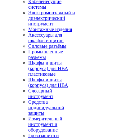
Кабеленесущие
системы
Электромонтажный и
диэлектрический
инструмент
Монтажные изделия
Аксессуары для
шкафов и щитов
Силовые разъёмы
Промышленные
разъемы
Шкафы и щиты
(корпуса) для НВА
пластиковые
Шкафы и щиты
(корпуса) для НВА
Слесарный
инструмент
Средства
индивидуальной
защиты
Измерительный
инструмент и
оборудование
Грозозащита и