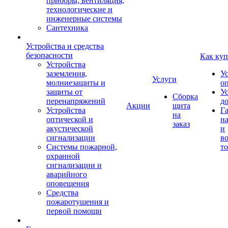
приборы, вентиляция,
технологические и
инженерные системы
Сантехника
Устройства и средства
безопасности
Как куп
Устройства
заземления,
У
Услуги
молниезащиты и
о
защиты от
У
Сборка
перенапряжений
д
Акции
щита
Устройства
Г
на
оптической и
на
заказ
акустической
и
сигнализации
во
Системы пожарной,
то
охранной
сигнализации и
аварийного
оповещения
Средства
пожаротушения и
первой помощи