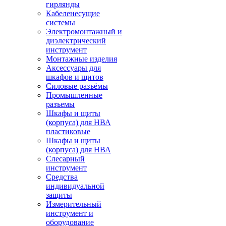
гирлянды
Кабеленесущие
системы
Электромонтажный и
диэлектрический
инструмент
Монтажные изделия
Аксессуары для
шкафов и щитов
Силовые разъёмы
Промышленные
разъемы
Шкафы и щиты
(корпуса) для НВА
пластиковые
Шкафы и щиты
(корпуса) для НВА
Слесарный
инструмент
Средства
индивидуальной
защиты
Измерительный
инструмент и
оборудование