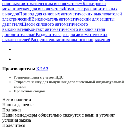
силовым автоматическим выключателем
Блокировка
механическая для выключателя
Комплект расширительных
выводов
Привод для силовых автоматических выключателей
электрический
Выключатель автоматический для защиты
двигателя
Шасси силового автоматического
выключателя
Контакт автоматического выключателя
дополнительный
Разделитель фаз для автоматических
выключателей
Расцепитель минимального напряжения
Производитель:
КЭАЗ
Розничная
цена с учетом НДС
Отправьте заявку для
получения дополнительной индивидуальной
скидки
Проектные скидки
Нет в наличии
Нашли дешевле
Под заказ
Наши менеджеры обязательно свяжутся с вами и уточнят
условия заказа
Поделиться