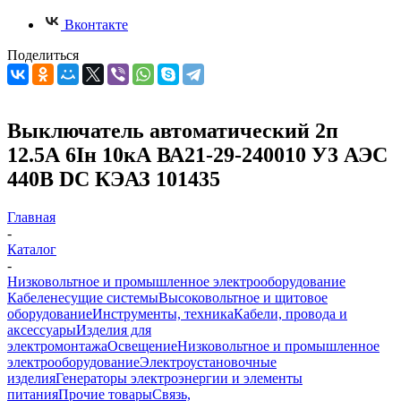
Вконтакте
Поделиться
Выключатель автоматический 2п
12.5А 6Iн 10кА ВА21-29-240010 У3 АЭС
440В DC КЭАЗ 101435
Главная
-
Каталог
-
Низковольтное и промышленное электрооборудование
Кабеленесущие системы
Высоковольтное и щитовое
оборудование
Инструменты, техника
Кабели, провода и
аксессуары
Изделия для
электромонтажа
Освещение
Низковольтное и промышленное
электрооборудование
Электроустановочные
изделия
Генераторы электроэнергии и элементы
питания
Прочие товары
Связь,