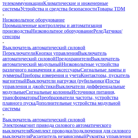
телекоммуникации
Климатические и инженерные
системы
Устройства и средства безопасности
Товары TDM
-
Низковольтное оборудование
Промышленные контроллеры и автоматизация
производства
Низковольтное оборудование
Реле
Датчики/
сенсоры
-
Выключатель автоматический силовой
Переключатели
Кнопки управления
Выключатель
автоматический силовой
Предохранители
Выключатель
автоматический модульный
Низковольтные устройства
различного назначения и аксессуары
Сигнальные лампы и
зуммеры
Приборы измерения и учета
Контакторы, пускатель
магнитный
Выключатели нагрузки (рубильники)
Посты
управления и джойстики
Выключатели дифференцальные
модульные
Сигнальные колонны
Источники питания,
трансформаторы
Преобразователи частоты, устройства
плавного пуска
Дополнительные устройства модульной
системы
-
Выключатель автоматический силовой
Электромагнит привода силового автоматического
выключателя
Комплект проводки/подключения для силового
выключателя
Расцепитель независимый
Рукоятка управления