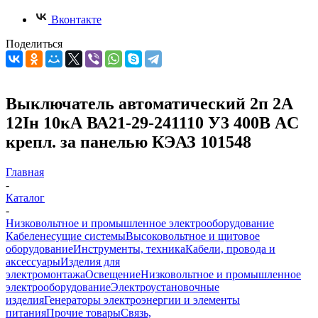
Вконтакте
Поделиться
Выключатель автоматический 2п 2А
12Iн 10кА ВА21-29-241110 У3 400В AC
крепл. за панелью КЭАЗ 101548
Главная
-
Каталог
-
Низковольтное и промышленное электрооборудование
Кабеленесущие системы
Высоковольтное и щитовое
оборудование
Инструменты, техника
Кабели, провода и
аксессуары
Изделия для
электромонтажа
Освещение
Низковольтное и промышленное
электрооборудование
Электроустановочные
изделия
Генераторы электроэнергии и элементы
питания
Прочие товары
Связь,