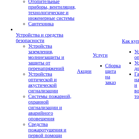
Отопительные
приборы, вентиляция,
технологические и
инженерные системы
Сантехника
Устройства и средства
безопасности
Как куп
Устройства
заземления,
У
Услуги
молниезащиты и
о
защиты от
У
Сборка
перенапряжений
д
Акции
щита
Устройства
Г
на
оптической и
на
заказ
акустической
и
сигнализации
во
Системы пожарной,
то
охранной
сигнализации и
аварийного
оповещения
Средства
пожаротушения и
первой помощи