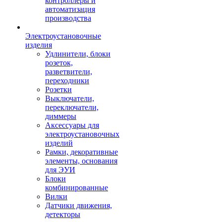
контроллеры и
автоматизация
производства
Электроустановочные
изделия
Удлинители, блоки
розеток,
разветвители,
переходники
Розетки
Выключатели,
переключатели,
диммеры
Аксессуары для
электроустановочных
изделий
Рамки, декоративные
элементы, основания
для ЭУИ
Блоки
комбинированные
Вилки
Датчики движения,
детекторы