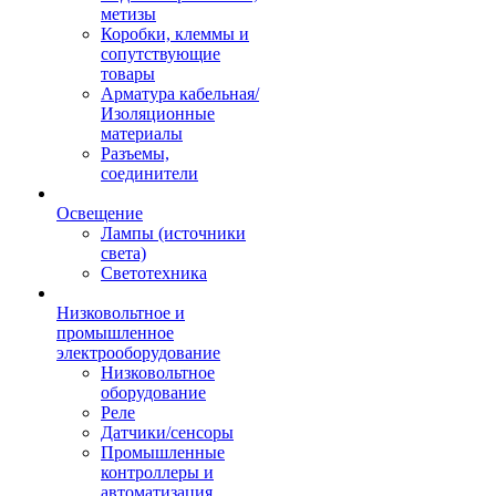
метизы
Коробки, клеммы и
сопутствующие
товары
Арматура кабельная/
Изоляционные
материалы
Разъемы,
соединители
Освещение
Лампы (источники
света)
Светотехника
Низковольтное и
промышленное
электрооборудование
Низковольтное
оборудование
Реле
Датчики/сенсоры
Промышленные
контроллеры и
автоматизация