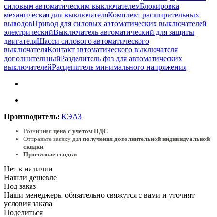
силовым автоматическим выключателем
Блокировка
механическая для выключателя
Комплект расширительных
выводов
Привод для силовых автоматических выключателей
электрический
Выключатель автоматический для защиты
двигателя
Шасси силового автоматического
выключателя
Контакт автоматического выключателя
дополнительный
Разделитель фаз для автоматических
выключателей
Расцепитель минимального напряжения
Производитель:
КЭАЗ
Розничная
цена с учетом НДС
Отправьте заявку для
получения дополнительной индивидуальной
скидки
Проектные скидки
Нет в наличии
Нашли дешевле
Под заказ
Наши менеджеры обязательно свяжутся с вами и уточнят
условия заказа
Поделиться