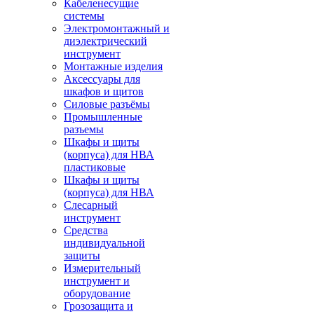
Кабеленесущие
системы
Электромонтажный и
диэлектрический
инструмент
Монтажные изделия
Аксессуары для
шкафов и щитов
Силовые разъёмы
Промышленные
разъемы
Шкафы и щиты
(корпуса) для НВА
пластиковые
Шкафы и щиты
(корпуса) для НВА
Слесарный
инструмент
Средства
индивидуальной
защиты
Измерительный
инструмент и
оборудование
Грозозащита и