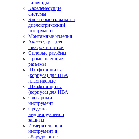
гирлянды
Кабеленесущие
системы
Электромонтажный и
диэлектрический
инструмент
Монтажные изделия
Аксессуары для
шкафов и щитов
Силовые разъёмы
Промышленные
разъемы
Шкафы и щиты
(корпуса) для НВА
пластиковые
Шкафы и щиты
(корпуса) для НВА
Слесарный
инструмент
Средства
индивидуальной
защиты
Измерительный
инструмент и
оборудование