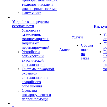
приборы, вентиляция,
технологические и
инженерные системы
Сантехника
Устройства и средства
безопасности
Как куп
Устройства
заземления,
У
Услуги
молниезащиты и
о
защиты от
У
Сборка
перенапряжений
д
Акции
щита
Устройства
Г
на
оптической и
на
заказ
акустической
и
сигнализации
во
Системы пожарной,
то
охранной
сигнализации и
аварийного
оповещения
Средства
пожаротушения и
первой помощи