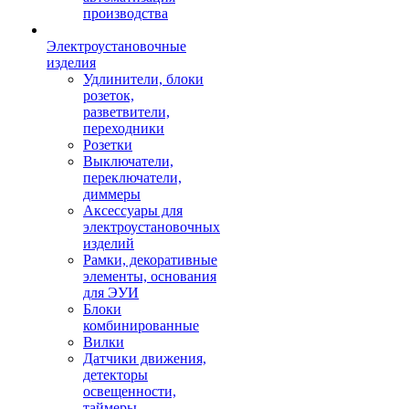
производства
Электроустановочные
изделия
Удлинители, блоки
розеток,
разветвители,
переходники
Розетки
Выключатели,
переключатели,
диммеры
Аксессуары для
электроустановочных
изделий
Рамки, декоративные
элементы, основания
для ЭУИ
Блоки
комбинированные
Вилки
Датчики движения,
детекторы
освещенности,
таймеры