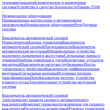
телекоммуникации
Климатические и инженерные
системы
Устройства и средства безопасности
Товары TDM
-
Низковольтное оборудование
Промышленные контроллеры и автоматизация
производства
Низковольтное оборудование
Реле
Датчики/
сенсоры
-
Выключатель автоматический силовой
Переключатели
Кнопки управления
Выключатель
автоматический силовой
Предохранители
Выключатель
автоматический модульный
Низковольтные устройства
различного назначения и аксессуары
Сигнальные лампы и
зуммеры
Приборы измерения и учета
Контакторы, пускатель
магнитный
Выключатели нагрузки (рубильники)
Посты
управления и джойстики
Выключатели дифференцальные
модульные
Сигнальные колонны
Источники питания,
трансформаторы
Преобразователи частоты, устройства
плавного пуска
Дополнительные устройства модульной
системы
-
Выключатель автоматический силовой
Электромагнит привода силового автоматического
выключателя
Комплект проводки/подключения для силового
выключателя
Расцепитель независимый
Рукоятка управления