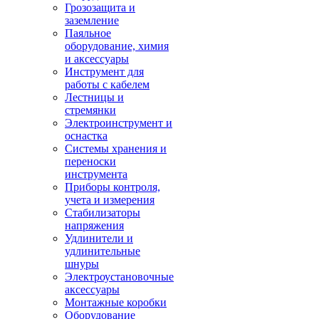
Грозозащита и
заземление
Паяльное
оборудование, химия
и аксессуары
Инструмент для
работы с кабелем
Лестницы и
стремянки
Электроинструмент и
оснастка
Системы хранения и
переноски
инструмента
Приборы контроля,
учета и измерения
Стабилизаторы
напряжения
Удлинители и
удлинительные
шнуры
Электроустановочные
аксессуары
Монтажные коробки
Оборудование