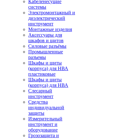
Кабеленесущие
системы
Электромонтажный и
диэлектрический
инструмент
Монтажные изделия
Аксессуары для
шкафов и щитов
Силовые разъёмы
Промышленные
разъемы
Шкафы и щиты
(корпуса) для НВА
пластиковые
Шкафы и щиты
(корпуса) для НВА
Слесарный
инструмент
Средства
индивидуальной
защиты
Измерительный
инструмент и
оборудование
Грозозащита и