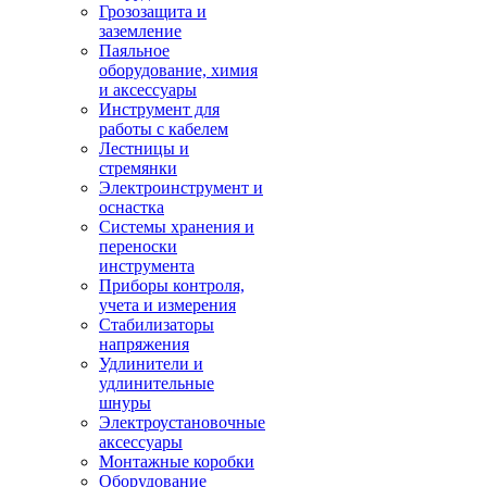
Грозозащита и
заземление
Паяльное
оборудование, химия
и аксессуары
Инструмент для
работы с кабелем
Лестницы и
стремянки
Электроинструмент и
оснастка
Системы хранения и
переноски
инструмента
Приборы контроля,
учета и измерения
Стабилизаторы
напряжения
Удлинители и
удлинительные
шнуры
Электроустановочные
аксессуары
Монтажные коробки
Оборудование