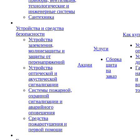
приборы, вентиляция,
технологические и
инженерные системы
Сантехника
Устройства и средства
безопасности
Как куп
Устройства
заземления,
У
Услуги
молниезащиты и
о
защиты от
У
Сборка
перенапряжений
д
Акции
щита
Устройства
Г
на
оптической и
на
заказ
акустической
и
сигнализации
во
Системы пожарной,
то
охранной
сигнализации и
аварийного
оповещения
Средства
пожаротушения и
первой помощи