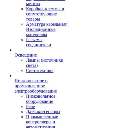
метизы
Коробки, клеммы и
сопутствующие
товары
Арматура кабельная/
Изоляционные
материалы
Разъемы,
соединители
Освещение
Лампы (источники
света)
Светотехника
Низковольтное и
промышленное
электрооборудование
Низковольтное
оборудование
Реле
Датчики/сенсоры
Промышленные
контроллеры и
автоматизация