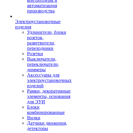
контроллеры и
автоматизация
производства
Электроустановочные
изделия
Удлинители, блоки
розеток,
разветвители,
переходники
Розетки
Выключатели,
переключатели,
диммеры
Аксессуары для
электроустановочных
изделий
Рамки, декоративные
элементы, основания
для ЭУИ
Блоки
комбинированные
Вилки
Датчики движения,
детекторы