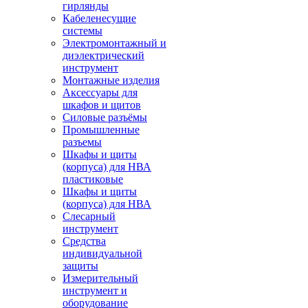
гирлянды
Кабеленесущие
системы
Электромонтажный и
диэлектрический
инструмент
Монтажные изделия
Аксессуары для
шкафов и щитов
Силовые разъёмы
Промышленные
разъемы
Шкафы и щиты
(корпуса) для НВА
пластиковые
Шкафы и щиты
(корпуса) для НВА
Слесарный
инструмент
Средства
индивидуальной
защиты
Измерительный
инструмент и
оборудование