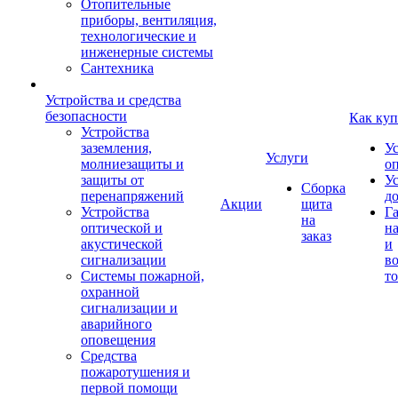
Отопительные
приборы, вентиляция,
технологические и
инженерные системы
Сантехника
Устройства и средства
безопасности
Как куп
Устройства
заземления,
У
Услуги
молниезащиты и
о
защиты от
У
Сборка
перенапряжений
д
Акции
щита
Устройства
Г
на
оптической и
на
заказ
акустической
и
сигнализации
во
Системы пожарной,
то
охранной
сигнализации и
аварийного
оповещения
Средства
пожаротушения и
первой помощи