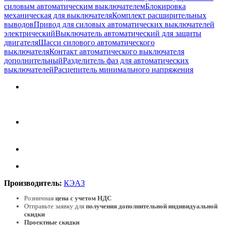
силовым автоматическим выключателем
Блокировка
механическая для выключателя
Комплект расширительных
выводов
Привод для силовых автоматических выключателей
электрический
Выключатель автоматический для защиты
двигателя
Шасси силового автоматического
выключателя
Контакт автоматического выключателя
дополнительный
Разделитель фаз для автоматических
выключателей
Расцепитель минимального напряжения
Производитель:
КЭАЗ
Розничная
цена с учетом НДС
Отправьте заявку для
получения дополнительной индивидуальной
скидки
Проектные скидки