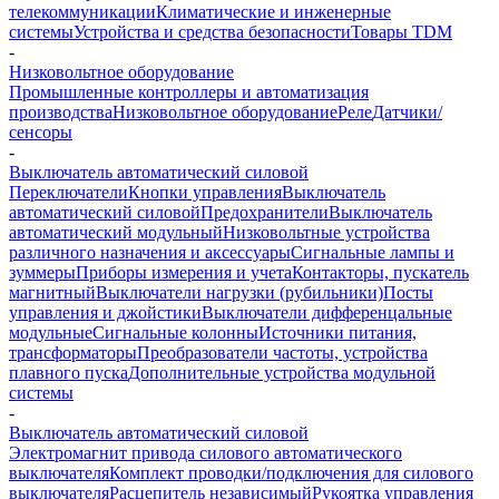
телекоммуникации
Климатические и инженерные
системы
Устройства и средства безопасности
Товары TDM
-
Низковольтное оборудование
Промышленные контроллеры и автоматизация
производства
Низковольтное оборудование
Реле
Датчики/
сенсоры
-
Выключатель автоматический силовой
Переключатели
Кнопки управления
Выключатель
автоматический силовой
Предохранители
Выключатель
автоматический модульный
Низковольтные устройства
различного назначения и аксессуары
Сигнальные лампы и
зуммеры
Приборы измерения и учета
Контакторы, пускатель
магнитный
Выключатели нагрузки (рубильники)
Посты
управления и джойстики
Выключатели дифференцальные
модульные
Сигнальные колонны
Источники питания,
трансформаторы
Преобразователи частоты, устройства
плавного пуска
Дополнительные устройства модульной
системы
-
Выключатель автоматический силовой
Электромагнит привода силового автоматического
выключателя
Комплект проводки/подключения для силового
выключателя
Расцепитель независимый
Рукоятка управления