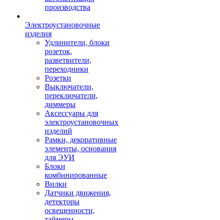
производства
Электроустановочные
изделия
Удлинители, блоки
розеток,
разветвители,
переходники
Розетки
Выключатели,
переключатели,
диммеры
Аксессуары для
электроустановочных
изделий
Рамки, декоративные
элементы, основания
для ЭУИ
Блоки
комбинированные
Вилки
Датчики движения,
детекторы
освещенности,
таймеры