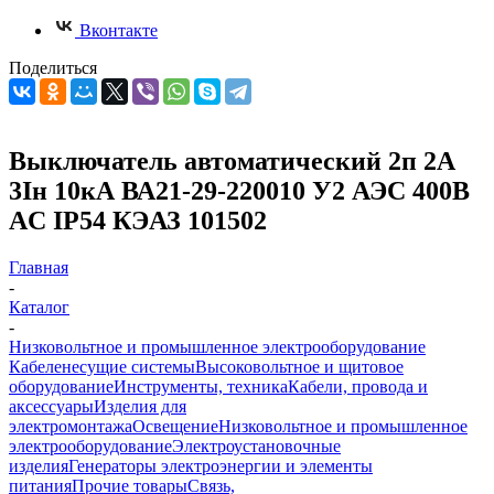
Вконтакте
Поделиться
Выключатель автоматический 2п 2А
3Iн 10кА ВА21-29-220010 У2 АЭС 400В
AC IP54 КЭАЗ 101502
Главная
-
Каталог
-
Низковольтное и промышленное электрооборудование
Кабеленесущие системы
Высоковольтное и щитовое
оборудование
Инструменты, техника
Кабели, провода и
аксессуары
Изделия для
электромонтажа
Освещение
Низковольтное и промышленное
электрооборудование
Электроустановочные
изделия
Генераторы электроэнергии и элементы
питания
Прочие товары
Связь,