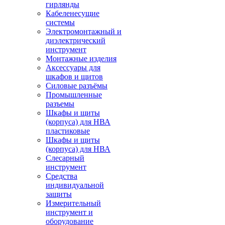
гирлянды
Кабеленесущие
системы
Электромонтажный и
диэлектрический
инструмент
Монтажные изделия
Аксессуары для
шкафов и щитов
Силовые разъёмы
Промышленные
разъемы
Шкафы и щиты
(корпуса) для НВА
пластиковые
Шкафы и щиты
(корпуса) для НВА
Слесарный
инструмент
Средства
индивидуальной
защиты
Измерительный
инструмент и
оборудование