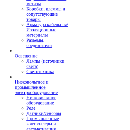
метизы
Коробки, клеммы и
сопутствующие
товары
Арматура кабельная/
Изоляционные
материалы
Разъемы,
соединители
Освещение
Лампы (источники
света)
Светотехника
Низковольтное и
промышленное
электрооборудование
Низковольтное
оборудование
Реле
Датчики/сенсоры
Промышленные
контроллеры и
автоматизация