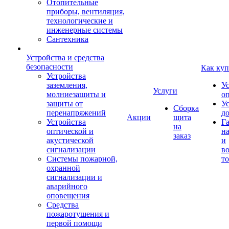
Отопительные
приборы, вентиляция,
технологические и
инженерные системы
Сантехника
Устройства и средства
безопасности
Как куп
Устройства
заземления,
У
Услуги
молниезащиты и
о
защиты от
У
Сборка
перенапряжений
д
Акции
щита
Устройства
Г
на
оптической и
на
заказ
акустической
и
сигнализации
во
Системы пожарной,
то
охранной
сигнализации и
аварийного
оповещения
Средства
пожаротушения и
первой помощи