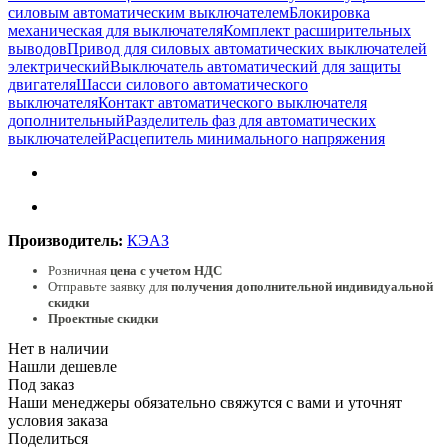
силовым автоматическим выключателем
Блокировка
механическая для выключателя
Комплект расширительных
выводов
Привод для силовых автоматических выключателей
электрический
Выключатель автоматический для защиты
двигателя
Шасси силового автоматического
выключателя
Контакт автоматического выключателя
дополнительный
Разделитель фаз для автоматических
выключателей
Расцепитель минимального напряжения
Производитель:
КЭАЗ
Розничная
цена с учетом НДС
Отправьте заявку для
получения дополнительной индивидуальной
скидки
Проектные скидки
Нет в наличии
Нашли дешевле
Под заказ
Наши менеджеры обязательно свяжутся с вами и уточнят
условия заказа
Поделиться