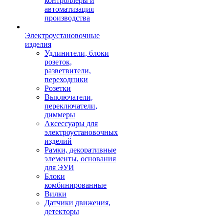
контроллеры и
автоматизация
производства
Электроустановочные
изделия
Удлинители, блоки
розеток,
разветвители,
переходники
Розетки
Выключатели,
переключатели,
диммеры
Аксессуары для
электроустановочных
изделий
Рамки, декоративные
элементы, основания
для ЭУИ
Блоки
комбинированные
Вилки
Датчики движения,
детекторы