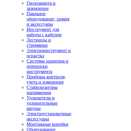
Грозозащита и
заземление
Паяльное
оборудование, химия
и аксессуары
Инструмент для
работы с кабелем
Лестницы и
стремянки
Электроинструмент и
оснастка
Системы хранения и
переноски
инструмента
Приборы контроля,
учета и измерения
Стабилизаторы
напряжения
Удлинители и
удлинительные
шнуры
Электроустановочные
аксессуары
Монтажные коробки
Оборудование