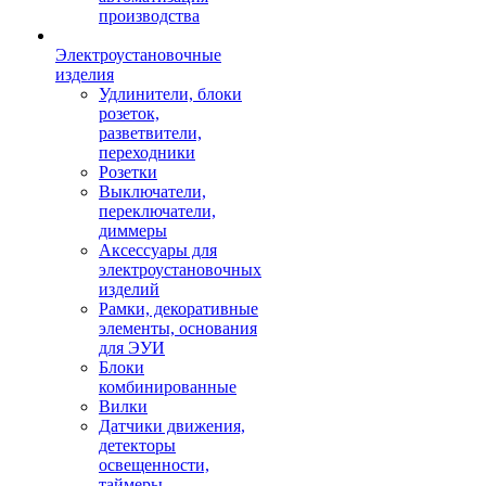
производства
Электроустановочные
изделия
Удлинители, блоки
розеток,
разветвители,
переходники
Розетки
Выключатели,
переключатели,
диммеры
Аксессуары для
электроустановочных
изделий
Рамки, декоративные
элементы, основания
для ЭУИ
Блоки
комбинированные
Вилки
Датчики движения,
детекторы
освещенности,
таймеры