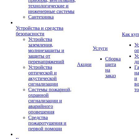
приборы, вентиляция,
технологические и
инженерные системы
Сантехника
Устройства и средства
безопасности
Как куп
Устройства
заземления,
У
Услуги
молниезащиты и
о
защиты от
У
Сборка
перенапряжений
д
Акции
щита
Устройства
Г
на
оптической и
на
заказ
акустической
и
сигнализации
во
Системы пожарной,
то
охранной
сигнализации и
аварийного
оповещения
Средства
пожаротушения и
первой помощи