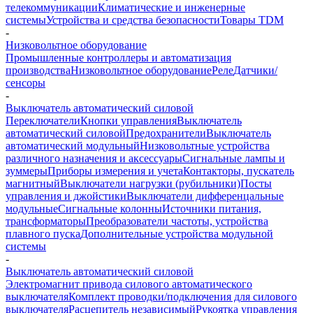
телекоммуникации
Климатические и инженерные
системы
Устройства и средства безопасности
Товары TDM
-
Низковольтное оборудование
Промышленные контроллеры и автоматизация
производства
Низковольтное оборудование
Реле
Датчики/
сенсоры
-
Выключатель автоматический силовой
Переключатели
Кнопки управления
Выключатель
автоматический силовой
Предохранители
Выключатель
автоматический модульный
Низковольтные устройства
различного назначения и аксессуары
Сигнальные лампы и
зуммеры
Приборы измерения и учета
Контакторы, пускатель
магнитный
Выключатели нагрузки (рубильники)
Посты
управления и джойстики
Выключатели дифференцальные
модульные
Сигнальные колонны
Источники питания,
трансформаторы
Преобразователи частоты, устройства
плавного пуска
Дополнительные устройства модульной
системы
-
Выключатель автоматический силовой
Электромагнит привода силового автоматического
выключателя
Комплект проводки/подключения для силового
выключателя
Расцепитель независимый
Рукоятка управления