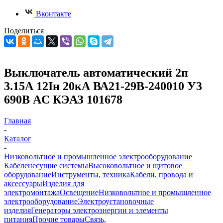
Вконтакте
Поделиться
Выключатель автоматический 2п
3.15А 12Iн 20кА ВА21-29В-240010 У3
690В AC КЭАЗ 101678
Главная
-
Каталог
-
Низковольтное и промышленное электрооборудование
Кабеленесущие системы
Высоковольтное и щитовое
оборудование
Инструменты, техника
Кабели, провода и
аксессуары
Изделия для
электромонтажа
Освещение
Низковольтное и промышленное
электрооборудование
Электроустановочные
изделия
Генераторы электроэнергии и элементы
питания
Прочие товары
Связь,