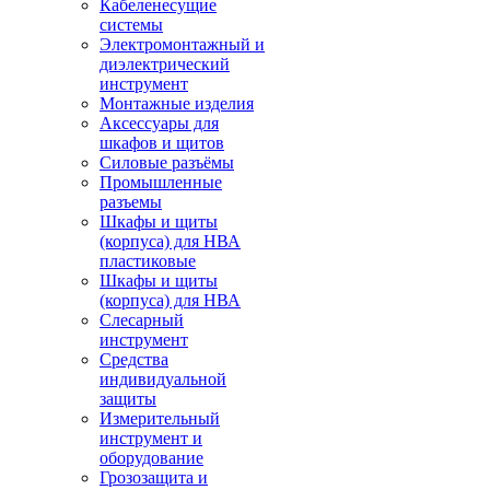
Кабеленесущие
системы
Электромонтажный и
диэлектрический
инструмент
Монтажные изделия
Аксессуары для
шкафов и щитов
Силовые разъёмы
Промышленные
разъемы
Шкафы и щиты
(корпуса) для НВА
пластиковые
Шкафы и щиты
(корпуса) для НВА
Слесарный
инструмент
Средства
индивидуальной
защиты
Измерительный
инструмент и
оборудование
Грозозащита и