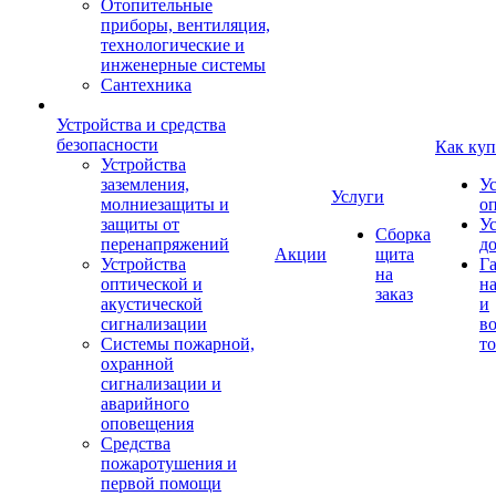
Отопительные
приборы, вентиляция,
технологические и
инженерные системы
Сантехника
Устройства и средства
безопасности
Как куп
Устройства
заземления,
У
Услуги
молниезащиты и
о
защиты от
У
Сборка
перенапряжений
д
Акции
щита
Устройства
Г
на
оптической и
на
заказ
акустической
и
сигнализации
во
Системы пожарной,
то
охранной
сигнализации и
аварийного
оповещения
Средства
пожаротушения и
первой помощи