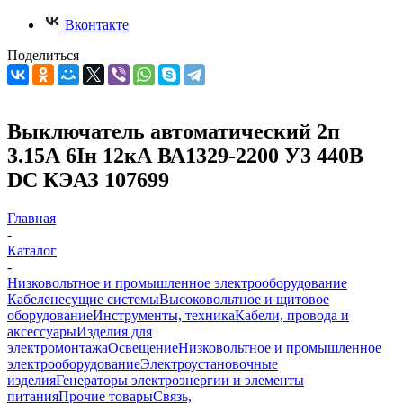
Вконтакте
Поделиться
Выключатель автоматический 2п
3.15А 6Iн 12кА ВА1329-2200 У3 440В
DC КЭАЗ 107699
Главная
-
Каталог
-
Низковольтное и промышленное электрооборудование
Кабеленесущие системы
Высоковольтное и щитовое
оборудование
Инструменты, техника
Кабели, провода и
аксессуары
Изделия для
электромонтажа
Освещение
Низковольтное и промышленное
электрооборудование
Электроустановочные
изделия
Генераторы электроэнергии и элементы
питания
Прочие товары
Связь,