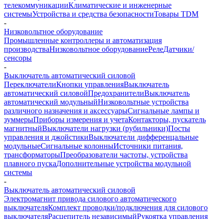
телекоммуникации
Климатические и инженерные
системы
Устройства и средства безопасности
Товары TDM
-
Низковольтное оборудование
Промышленные контроллеры и автоматизация
производства
Низковольтное оборудование
Реле
Датчики/
сенсоры
-
Выключатель автоматический силовой
Переключатели
Кнопки управления
Выключатель
автоматический силовой
Предохранители
Выключатель
автоматический модульный
Низковольтные устройства
различного назначения и аксессуары
Сигнальные лампы и
зуммеры
Приборы измерения и учета
Контакторы, пускатель
магнитный
Выключатели нагрузки (рубильники)
Посты
управления и джойстики
Выключатели дифференцальные
модульные
Сигнальные колонны
Источники питания,
трансформаторы
Преобразователи частоты, устройства
плавного пуска
Дополнительные устройства модульной
системы
-
Выключатель автоматический силовой
Электромагнит привода силового автоматического
выключателя
Комплект проводки/подключения для силового
выключателя
Расцепитель независимый
Рукоятка управления