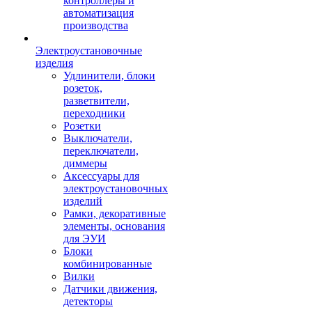
контроллеры и
автоматизация
производства
Электроустановочные
изделия
Удлинители, блоки
розеток,
разветвители,
переходники
Розетки
Выключатели,
переключатели,
диммеры
Аксессуары для
электроустановочных
изделий
Рамки, декоративные
элементы, основания
для ЭУИ
Блоки
комбинированные
Вилки
Датчики движения,
детекторы