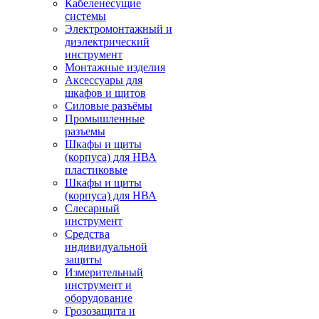
Кабеленесущие
системы
Электромонтажный и
диэлектрический
инструмент
Монтажные изделия
Аксессуары для
шкафов и щитов
Силовые разъёмы
Промышленные
разъемы
Шкафы и щиты
(корпуса) для НВА
пластиковые
Шкафы и щиты
(корпуса) для НВА
Слесарный
инструмент
Средства
индивидуальной
защиты
Измерительный
инструмент и
оборудование
Грозозащита и