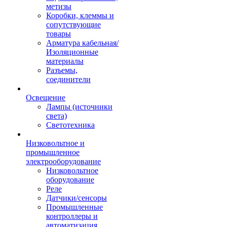
метизы
Коробки, клеммы и
сопутствующие
товары
Арматура кабельная/
Изоляционные
материалы
Разъемы,
соединители
Освещение
Лампы (источники
света)
Светотехника
Низковольтное и
промышленное
электрооборудование
Низковольтное
оборудование
Реле
Датчики/сенсоры
Промышленные
контроллеры и
автоматизация