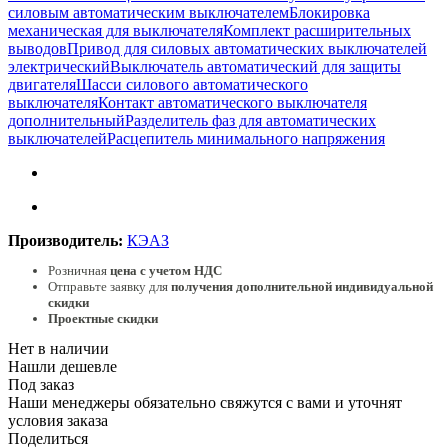
силовым автоматическим выключателем
Блокировка
механическая для выключателя
Комплект расширительных
выводов
Привод для силовых автоматических выключателей
электрический
Выключатель автоматический для защиты
двигателя
Шасси силового автоматического
выключателя
Контакт автоматического выключателя
дополнительный
Разделитель фаз для автоматических
выключателей
Расцепитель минимального напряжения
Производитель:
КЭАЗ
Розничная
цена с учетом НДС
Отправьте заявку для
получения дополнительной индивидуальной
скидки
Проектные скидки
Нет в наличии
Нашли дешевле
Под заказ
Наши менеджеры обязательно свяжутся с вами и уточнят
условия заказа
Поделиться