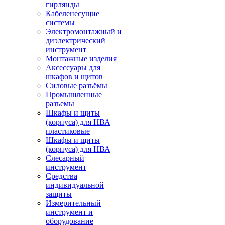
гирлянды
Кабеленесущие
системы
Электромонтажный и
диэлектрический
инструмент
Монтажные изделия
Аксессуары для
шкафов и щитов
Силовые разъёмы
Промышленные
разъемы
Шкафы и щиты
(корпуса) для НВА
пластиковые
Шкафы и щиты
(корпуса) для НВА
Слесарный
инструмент
Средства
индивидуальной
защиты
Измерительный
инструмент и
оборудование