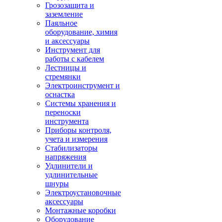
Грозозащита и
заземление
Паяльное
оборудование, химия
и аксессуары
Инструмент для
работы с кабелем
Лестницы и
стремянки
Электроинструмент и
оснастка
Системы хранения и
переноски
инструмента
Приборы контроля,
учета и измерения
Стабилизаторы
напряжения
Удлинители и
удлинительные
шнуры
Электроустановочные
аксессуары
Монтажные коробки
Оборудование