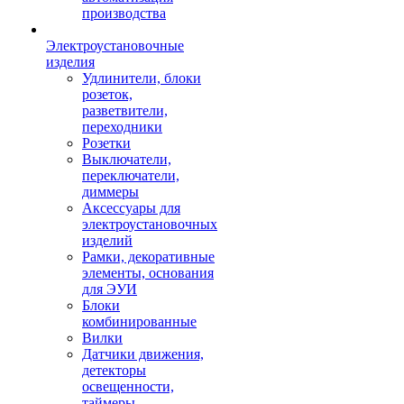
производства
Электроустановочные
изделия
Удлинители, блоки
розеток,
разветвители,
переходники
Розетки
Выключатели,
переключатели,
диммеры
Аксессуары для
электроустановочных
изделий
Рамки, декоративные
элементы, основания
для ЭУИ
Блоки
комбинированные
Вилки
Датчики движения,
детекторы
освещенности,
таймеры