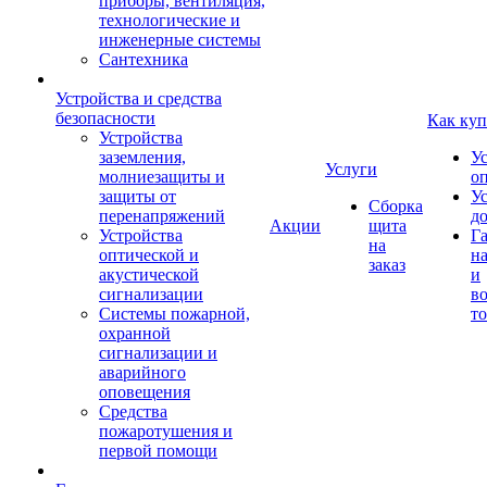
приборы, вентиляция,
технологические и
инженерные системы
Сантехника
Устройства и средства
безопасности
Как куп
Устройства
заземления,
У
Услуги
молниезащиты и
о
защиты от
У
Сборка
перенапряжений
д
Акции
щита
Устройства
Г
на
оптической и
на
заказ
акустической
и
сигнализации
во
Системы пожарной,
то
охранной
сигнализации и
аварийного
оповещения
Средства
пожаротушения и
первой помощи