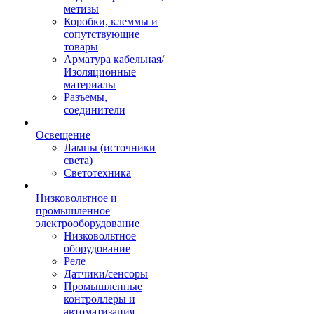
метизы
Коробки, клеммы и
сопутствующие
товары
Арматура кабельная/
Изоляционные
материалы
Разъемы,
соединители
Освещение
Лампы (источники
света)
Светотехника
Низковольтное и
промышленное
электрооборудование
Низковольтное
оборудование
Реле
Датчики/сенсоры
Промышленные
контроллеры и
автоматизация