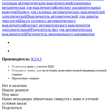
силовым автоматическим выключателем
Блокировка
механическая для выключателя
Комплект расширительных
выводов
Привод для силовых автоматических выключателей
электрический
Выключатель автоматический для защиты
двигателя
Шасси силового автоматического
выключателя
Контакт автоматического выключателя
дополнительный
Разделитель фаз для автоматических
выключателей
Расцепитель минимального напряжения
Производитель:
КЭАЗ
Розничная
цена с учетом НДС
Отправьте заявку для
получения дополнительной индивидуальной
скидки
Проектные скидки
Нет в наличии
Нашли дешевле
Под заказ
Наши менеджеры обязательно свяжутся с вами и уточнят
условия заказа
Поделиться