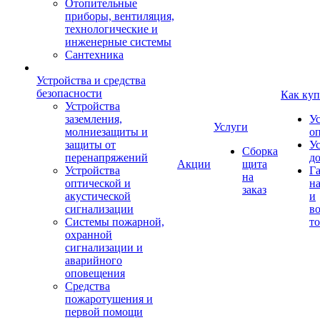
Отопительные
приборы, вентиляция,
технологические и
инженерные системы
Сантехника
Устройства и средства
безопасности
Как куп
Устройства
заземления,
У
Услуги
молниезащиты и
о
защиты от
У
Сборка
перенапряжений
д
Акции
щита
Устройства
Г
на
оптической и
на
заказ
акустической
и
сигнализации
во
Системы пожарной,
то
охранной
сигнализации и
аварийного
оповещения
Средства
пожаротушения и
первой помощи