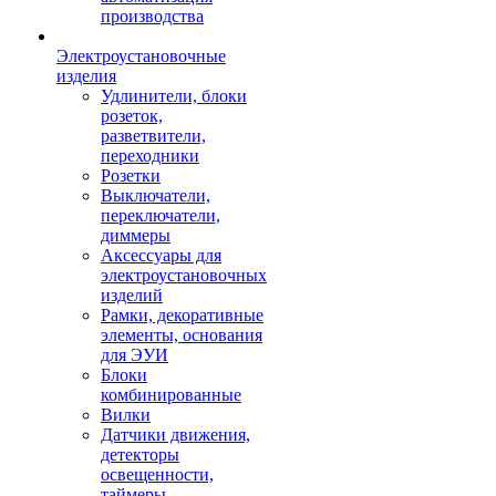
производства
Электроустановочные
изделия
Удлинители, блоки
розеток,
разветвители,
переходники
Розетки
Выключатели,
переключатели,
диммеры
Аксессуары для
электроустановочных
изделий
Рамки, декоративные
элементы, основания
для ЭУИ
Блоки
комбинированные
Вилки
Датчики движения,
детекторы
освещенности,
таймеры