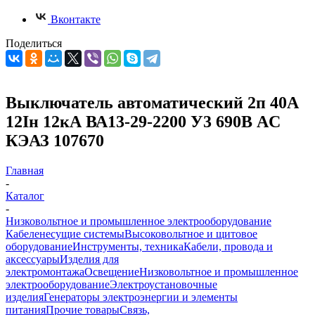
Вконтакте
Поделиться
Выключатель автоматический 2п 40А
12Iн 12кА ВА13-29-2200 У3 690В AC
КЭАЗ 107670
Главная
-
Каталог
-
Низковольтное и промышленное электрооборудование
Кабеленесущие системы
Высоковольтное и щитовое
оборудование
Инструменты, техника
Кабели, провода и
аксессуары
Изделия для
электромонтажа
Освещение
Низковольтное и промышленное
электрооборудование
Электроустановочные
изделия
Генераторы электроэнергии и элементы
питания
Прочие товары
Связь,