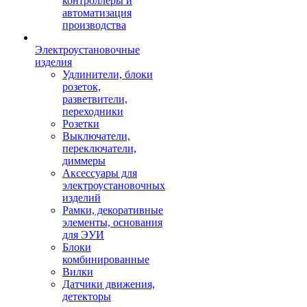
контроллеры и
автоматизация
производства
Электроустановочные
изделия
Удлинители, блоки
розеток,
разветвители,
переходники
Розетки
Выключатели,
переключатели,
диммеры
Аксессуары для
электроустановочных
изделий
Рамки, декоративные
элементы, основания
для ЭУИ
Блоки
комбинированные
Вилки
Датчики движения,
детекторы