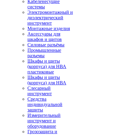
Кабеленесущие
системы
Электромонтажный и
диэлектрический
инструмент
Монтажные изделия
Аксессуары для
шкафов и щитов
Силовые разъёмы
Промышленные
разъемы
Шкафы и щиты
(корпуса) для НВА
пластиковые
Шкафы и щиты
(корпуса) для НВА
Слесарный
инструмент
Средства
индивидуальной
защиты
Измерительный
инструмент и
оборудование
Грозозащита и