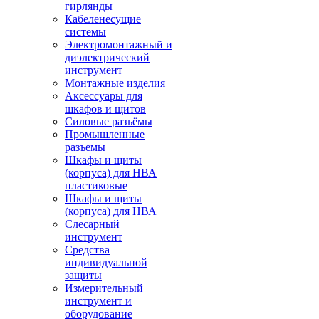
гирлянды
Кабеленесущие
системы
Электромонтажный и
диэлектрический
инструмент
Монтажные изделия
Аксессуары для
шкафов и щитов
Силовые разъёмы
Промышленные
разъемы
Шкафы и щиты
(корпуса) для НВА
пластиковые
Шкафы и щиты
(корпуса) для НВА
Слесарный
инструмент
Средства
индивидуальной
защиты
Измерительный
инструмент и
оборудование