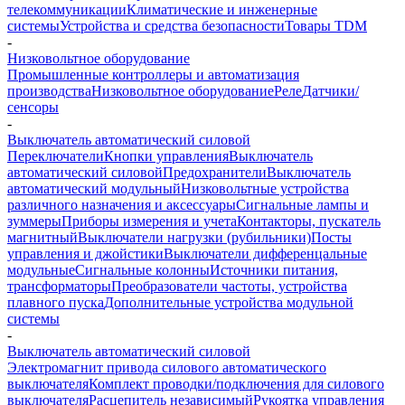
телекоммуникации
Климатические и инженерные
системы
Устройства и средства безопасности
Товары TDM
-
Низковольтное оборудование
Промышленные контроллеры и автоматизация
производства
Низковольтное оборудование
Реле
Датчики/
сенсоры
-
Выключатель автоматический силовой
Переключатели
Кнопки управления
Выключатель
автоматический силовой
Предохранители
Выключатель
автоматический модульный
Низковольтные устройства
различного назначения и аксессуары
Сигнальные лампы и
зуммеры
Приборы измерения и учета
Контакторы, пускатель
магнитный
Выключатели нагрузки (рубильники)
Посты
управления и джойстики
Выключатели дифференцальные
модульные
Сигнальные колонны
Источники питания,
трансформаторы
Преобразователи частоты, устройства
плавного пуска
Дополнительные устройства модульной
системы
-
Выключатель автоматический силовой
Электромагнит привода силового автоматического
выключателя
Комплект проводки/подключения для силового
выключателя
Расцепитель независимый
Рукоятка управления