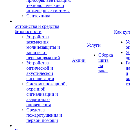
приборы, вентиляция,
технологические и
инженерные системы
Сантехника
Устройства и средства
безопасности
Как куп
Устройства
заземления,
У
Услуги
молниезащиты и
о
защиты от
У
Сборка
перенапряжений
д
Акции
щита
Устройства
Г
на
оптической и
на
заказ
акустической
и
сигнализации
во
Системы пожарной,
то
охранной
сигнализации и
аварийного
оповещения
Средства
пожаротушения и
первой помощи