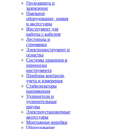
Грозозащита и
заземление
Паяльное
оборудование, химия
и аксессуары
Инструмент для
работы с кабелем
Лестницы и
стремянки
Электроинструмент и
оснастка
Системы хранения и
переноски
инструмента
Приборы контроля,
учета и измерения
Стабилизаторы
напряжения
Удлинители и
удлинительные
шнуры
Электроустановочные
аксессуары
Монтажные коробки
Оборудование