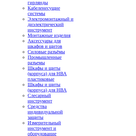
гирлянды
Кабеленесущие
системы
Электромонтажный и
диэлектрический
инструмент
Монтажные изделия
Аксессуары для
шкафов и щитов
Силовые разъёмы
Промышленные
разъемы
Шкафы и щиты
(корпуса) для НВА
пластиковые
Шкафы и щиты
(корпуса) для НВА
Слесарный
инструмент
Средства
индивидуальной
защиты
Измерительный
инструмент и
оборудование