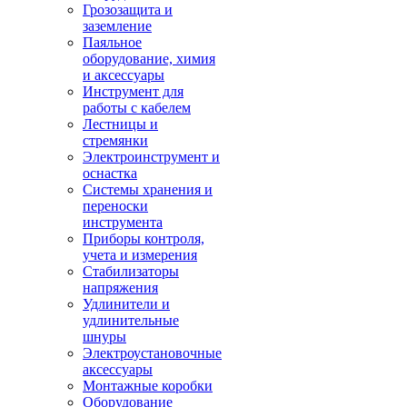
Грозозащита и
заземление
Паяльное
оборудование, химия
и аксессуары
Инструмент для
работы с кабелем
Лестницы и
стремянки
Электроинструмент и
оснастка
Системы хранения и
переноски
инструмента
Приборы контроля,
учета и измерения
Стабилизаторы
напряжения
Удлинители и
удлинительные
шнуры
Электроустановочные
аксессуары
Монтажные коробки
Оборудование