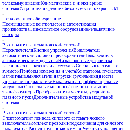
телекоммуникации
Климатические и инженерные
системы
Устройства и средства безопасности
Товары TDM
-
Низковольтное оборудование
Промышленные контроллеры и автоматизация
производства
Низковольтное оборудование
Реле
Датчики/
сенсоры
-
Выключатель автоматический силовой
Переключатели
Кнопки управления
Выключатель
автоматический силовой
Предохранители
Выключатель
автоматический модульный
Низковольтные устройства
различного назначения и аксессуары
Сигнальные лампы и
зуммеры
Приборы измерения и учета
Контакторы, пускатель
магнитный
Выключатели нагрузки (рубильники)
Посты
управления и джойстики
Выключатели дифференцальные
модульные
Сигнальные колонны
Источники питания,
трансформаторы
Преобразователи частоты, устройства
плавного пуска
Дополнительные устройства модульной
системы
-
Выключатель автоматический силовой
Электромагнит привода силового автоматического
выключателя
Комплект проводки/подключения для силового
выключателя
Расцепитель независимый
Рукоятка управления