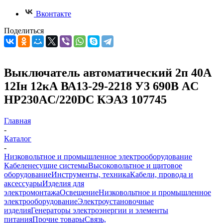
Вконтакте
Поделиться
Выключатель автоматический 2п 40А
12Iн 12кА ВА13-29-2218 У3 690В AC
НР230AC/220DC КЭАЗ 107745
Главная
-
Каталог
-
Низковольтное и промышленное электрооборудование
Кабеленесущие системы
Высоковольтное и щитовое
оборудование
Инструменты, техника
Кабели, провода и
аксессуары
Изделия для
электромонтажа
Освещение
Низковольтное и промышленное
электрооборудование
Электроустановочные
изделия
Генераторы электроэнергии и элементы
питания
Прочие товары
Связь,