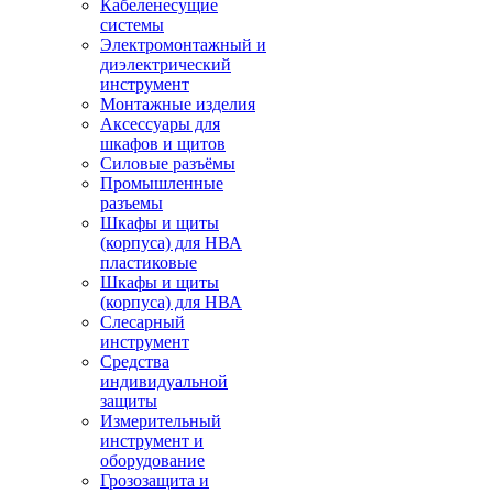
Кабеленесущие
системы
Электромонтажный и
диэлектрический
инструмент
Монтажные изделия
Аксессуары для
шкафов и щитов
Силовые разъёмы
Промышленные
разъемы
Шкафы и щиты
(корпуса) для НВА
пластиковые
Шкафы и щиты
(корпуса) для НВА
Слесарный
инструмент
Средства
индивидуальной
защиты
Измерительный
инструмент и
оборудование
Грозозащита и