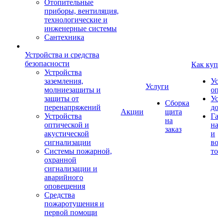
Отопительные
приборы, вентиляция,
технологические и
инженерные системы
Сантехника
Устройства и средства
безопасности
Как куп
Устройства
заземления,
У
Услуги
молниезащиты и
о
защиты от
У
Сборка
перенапряжений
д
Акции
щита
Устройства
Г
на
оптической и
на
заказ
акустической
и
сигнализации
во
Системы пожарной,
то
охранной
сигнализации и
аварийного
оповещения
Средства
пожаротушения и
первой помощи