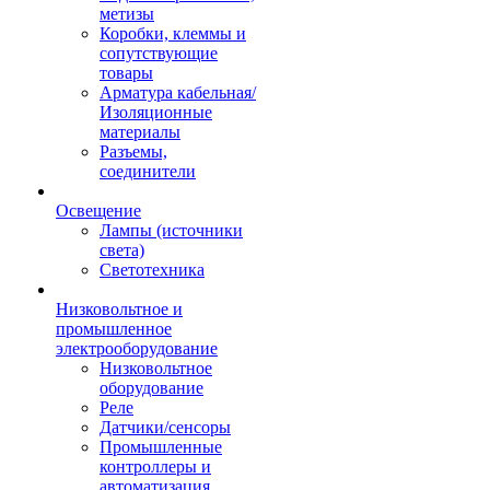
метизы
Коробки, клеммы и
сопутствующие
товары
Арматура кабельная/
Изоляционные
материалы
Разъемы,
соединители
Освещение
Лампы (источники
света)
Светотехника
Низковольтное и
промышленное
электрооборудование
Низковольтное
оборудование
Реле
Датчики/сенсоры
Промышленные
контроллеры и
автоматизация