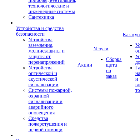
приборы, вентиляция,
технологические и
инженерные системы
Сантехника
Устройства и средства
безопасности
Как куп
Устройства
заземления,
У
Услуги
молниезащиты и
о
защиты от
У
Сборка
перенапряжений
д
Акции
щита
Устройства
Г
на
оптической и
на
заказ
акустической
и
сигнализации
во
Системы пожарной,
то
охранной
сигнализации и
аварийного
оповещения
Средства
пожаротушения и
первой помощи