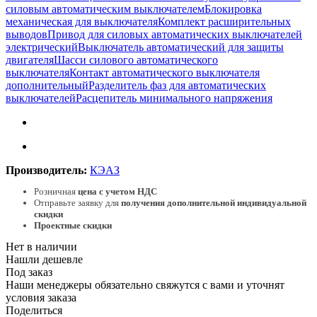
силовым автоматическим выключателем
Блокировка
механическая для выключателя
Комплект расширительных
выводов
Привод для силовых автоматических выключателей
электрический
Выключатель автоматический для защиты
двигателя
Шасси силового автоматического
выключателя
Контакт автоматического выключателя
дополнительный
Разделитель фаз для автоматических
выключателей
Расцепитель минимального напряжения
Производитель:
КЭАЗ
Розничная
цена с учетом НДС
Отправьте заявку для
получения дополнительной индивидуальной
скидки
Проектные скидки
Нет в наличии
Нашли дешевле
Под заказ
Наши менеджеры обязательно свяжутся с вами и уточнят
условия заказа
Поделиться