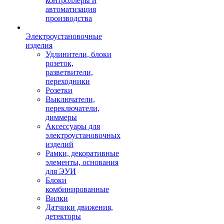
контроллеры и
автоматизация
производства
Электроустановочные
изделия
Удлинители, блоки
розеток,
разветвители,
переходники
Розетки
Выключатели,
переключатели,
диммеры
Аксессуары для
электроустановочных
изделий
Рамки, декоративные
элементы, основания
для ЭУИ
Блоки
комбинированные
Вилки
Датчики движения,
детекторы