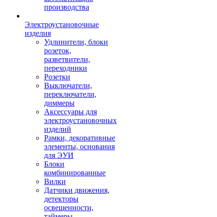
производства
Электроустановочные
изделия
Удлинители, блоки
розеток,
разветвители,
переходники
Розетки
Выключатели,
переключатели,
диммеры
Аксессуары для
электроустановочных
изделий
Рамки, декоративные
элементы, основания
для ЭУИ
Блоки
комбинированные
Вилки
Датчики движения,
детекторы
освещенности,
таймеры