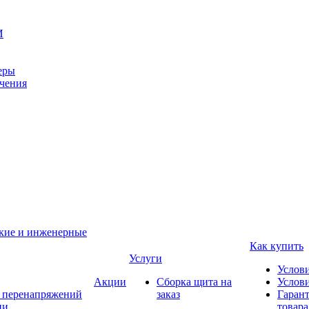
И
еры
ачения
ские и инженерные
Как купить
Услуги
Услов
Акции
Сборка щита на
Услови
т перенапряжений
заказ
Гарант
ии
товара