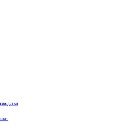
зводства
ники