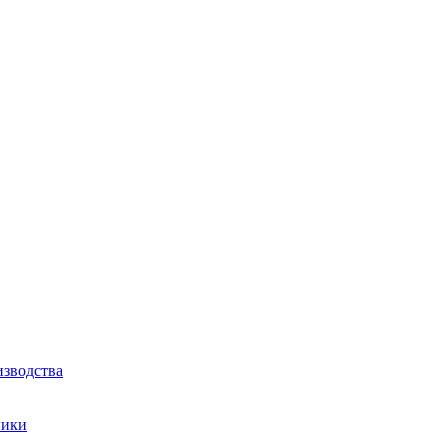
зводства
ники