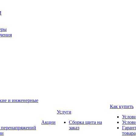
И
еры
ачения
ские и инженерные
Как купить
Услуги
Услов
Акции
Сборка щита на
Услови
т перенапряжений
заказ
Гарант
ии
товара