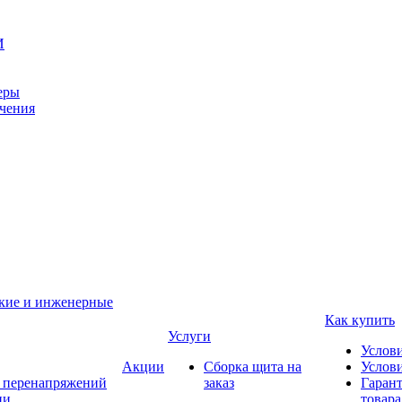
И
еры
ачения
ские и инженерные
Как купить
Услуги
Услов
Акции
Сборка щита на
Услови
т перенапряжений
заказ
Гарант
ии
товара