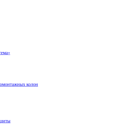
ромонтажных колон
ащиты