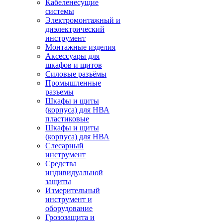
Кабеленесущие
системы
Электромонтажный и
диэлектрический
инструмент
Монтажные изделия
Аксессуары для
шкафов и щитов
Силовые разъёмы
Промышленные
разъемы
Шкафы и щиты
(корпуса) для НВА
пластиковые
Шкафы и щиты
(корпуса) для НВА
Слесарный
инструмент
Средства
индивидуальной
защиты
Измерительный
инструмент и
оборудование
Грозозащита и