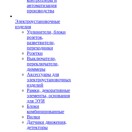
контроллеры и
автоматизация
производства
Электроустановочные
изделия
Удлинители, блоки
розеток,
разветвители,
переходники
Розетки
Выключатели,
переключатели,
диммеры
Аксессуары для
электроустановочных
изделий
Рамки, декоративные
элементы, основания
для ЭУИ
Блоки
комбинированные
Вилки
Датчики движения,
детекторы