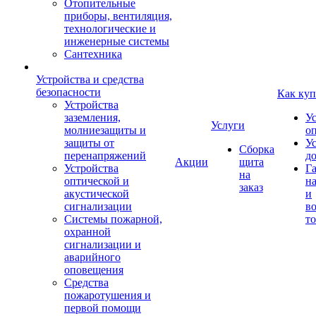
Отопительные
приборы, вентиляция,
технологические и
инженерные системы
Сантехника
Устройства и средства
безопасности
Как куп
Устройства
заземления,
У
Услуги
молниезащиты и
о
защиты от
У
Сборка
перенапряжений
д
Акции
щита
Устройства
Г
на
оптической и
на
заказ
акустической
и
сигнализации
во
Системы пожарной,
то
охранной
сигнализации и
аварийного
оповещения
Средства
пожаротушения и
первой помощи