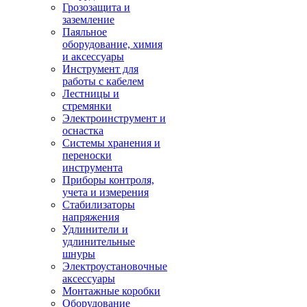
Грозозащита и
заземление
Паяльное
оборудование, химия
и аксессуары
Инструмент для
работы с кабелем
Лестницы и
стремянки
Электроинструмент и
оснастка
Системы хранения и
переноски
инструмента
Приборы контроля,
учета и измерения
Стабилизаторы
напряжения
Удлинители и
удлинительные
шнуры
Электроустановочные
аксессуары
Монтажные коробки
Оборудование