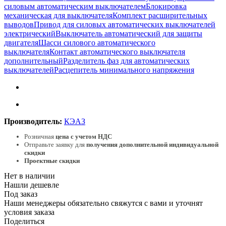
силовым автоматическим выключателем
Блокировка
механическая для выключателя
Комплект расширительных
выводов
Привод для силовых автоматических выключателей
электрический
Выключатель автоматический для защиты
двигателя
Шасси силового автоматического
выключателя
Контакт автоматического выключателя
дополнительный
Разделитель фаз для автоматических
выключателей
Расцепитель минимального напряжения
Производитель:
КЭАЗ
Розничная
цена с учетом НДС
Отправьте заявку для
получения дополнительной индивидуальной
скидки
Проектные скидки
Нет в наличии
Нашли дешевле
Под заказ
Наши менеджеры обязательно свяжутся с вами и уточнят
условия заказа
Поделиться