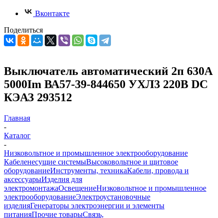
Вконтакте
Поделиться
Выключатель автоматический 2п 630А
5000Im ВА57-39-844650 УХЛ3 220В DC
КЭАЗ 293512
Главная
-
Каталог
-
Низковольтное и промышленное электрооборудование
Кабеленесущие системы
Высоковольтное и щитовое
оборудование
Инструменты, техника
Кабели, провода и
аксессуары
Изделия для
электромонтажа
Освещение
Низковольтное и промышленное
электрооборудование
Электроустановочные
изделия
Генераторы электроэнергии и элементы
питания
Прочие товары
Связь,