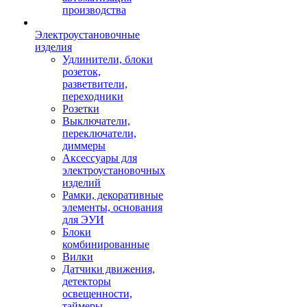
производства
Электроустановочные
изделия
Удлинители, блоки
розеток,
разветвители,
переходники
Розетки
Выключатели,
переключатели,
диммеры
Аксессуары для
электроустановочных
изделий
Рамки, декоративные
элементы, основания
для ЭУИ
Блоки
комбинированные
Вилки
Датчики движения,
детекторы
освещенности,
таймеры