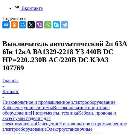
Вконтакте
Поделиться
Выключатель автоматический 2п 63А
6Iн 12кА ВА1329-2218 У3 440В DC
НР=220..230В AC/220В DC КЭАЗ
107769
Главная
-
Каталог
-
Низковольтное и промышленное электрооборудование
Кабеленесущие системы
Высоковольтное и щитовое
оборудование
Инструменты, техника
Кабели, провода и
аксессуары
Изделия для
электромонтажа
Освещение
Низковольтное и промышленное
электрооборудование
Электроустановочные