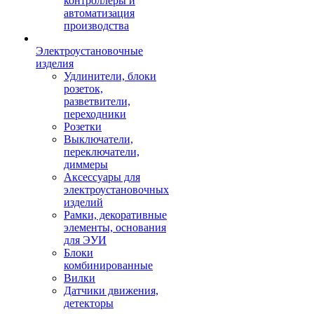
контроллеры и
автоматизация
производства
Электроустановочные
изделия
Удлинители, блоки
розеток,
разветвители,
переходники
Розетки
Выключатели,
переключатели,
диммеры
Аксессуары для
электроустановочных
изделий
Рамки, декоративные
элементы, основания
для ЭУИ
Блоки
комбинированные
Вилки
Датчики движения,
детекторы