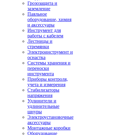
Грозозащита и
заземление
Паяльное
оборудование, химия
и аксессуары
Инструмент для
работы с кабелем
Лестницы и
стремянки
Электроинструмент и
оснастка
Системы хранения и
переноски
инструмента
Приборы контроля,
учета и измерения
Стабилизаторы
напряжения
Удлинители и
удлинительные
шнуры
Электроустановочные
аксессуары
Монтажные коробки
Оборудование