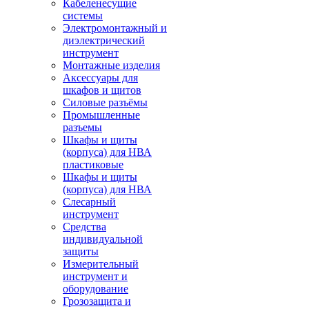
Кабеленесущие
системы
Электромонтажный и
диэлектрический
инструмент
Монтажные изделия
Аксессуары для
шкафов и щитов
Силовые разъёмы
Промышленные
разъемы
Шкафы и щиты
(корпуса) для НВА
пластиковые
Шкафы и щиты
(корпуса) для НВА
Слесарный
инструмент
Средства
индивидуальной
защиты
Измерительный
инструмент и
оборудование
Грозозащита и