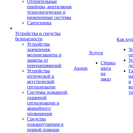
Отопительные
приборы, вентиляция,
технологические и
инженерные системы
Сантехника
Устройства и средства
безопасности
Как куп
Устройства
заземления,
У
Услуги
молниезащиты и
о
защиты от
У
Сборка
перенапряжений
д
Акции
щита
Устройства
Г
на
оптической и
на
заказ
акустической
и
сигнализации
во
Системы пожарной,
то
охранной
сигнализации и
аварийного
оповещения
Средства
пожаротушения и
первой помощи