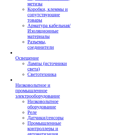
метизы
Коробки, клеммы и
сопутствующие
товары
Арматура кабельная/
Изоляционные
материалы
Разъемы,
соединители
Освещение
Лампы (источники
света)
Светотехника
Низковольтное и
промышленное
электрооборудование
Низковольтное
оборудование
Реле
Датчики/сенсоры
Промышленные
контроллеры и
автоматизация