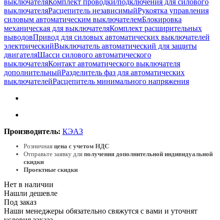
выключателя
Комплект проводки/подключения для силового
выключателя
Расцепитель независимый
Рукоятка управления
силовым автоматическим выключателем
Блокировка
механическая для выключателя
Комплект расширительных
выводов
Привод для силовых автоматических выключателей
электрический
Выключатель автоматический для защиты
двигателя
Шасси силового автоматического
выключателя
Контакт автоматического выключателя
дополнительный
Разделитель фаз для автоматических
выключателей
Расцепитель минимального напряжения
Производитель:
КЭАЗ
Розничная
цена с учетом НДС
Отправьте заявку для
получения дополнительной индивидуальной
скидки
Проектные скидки
Нет в наличии
Нашли дешевле
Под заказ
Наши менеджеры обязательно свяжутся с вами и уточнят
условия заказа