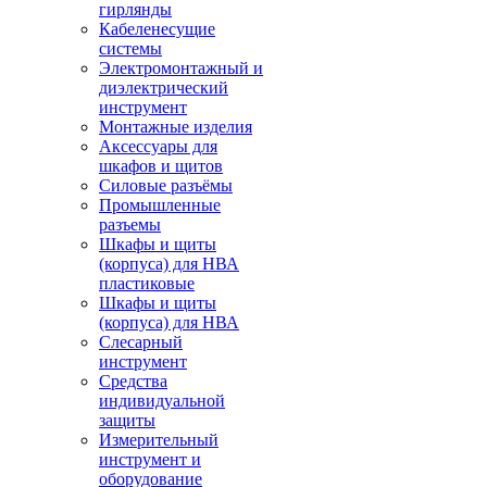
гирлянды
Кабеленесущие
системы
Электромонтажный и
диэлектрический
инструмент
Монтажные изделия
Аксессуары для
шкафов и щитов
Силовые разъёмы
Промышленные
разъемы
Шкафы и щиты
(корпуса) для НВА
пластиковые
Шкафы и щиты
(корпуса) для НВА
Слесарный
инструмент
Средства
индивидуальной
защиты
Измерительный
инструмент и
оборудование