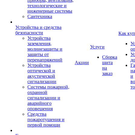
приборы, вентиляция,
технологические и
инженерные системы
Сантехника
Устройства и средства
безопасности
Как куп
Устройства
заземления,
У
Услуги
молниезащиты и
о
защиты от
У
Сборка
перенапряжений
д
Акции
щита
Устройства
Г
на
оптической и
на
заказ
акустической
и
сигнализации
во
Системы пожарной,
то
охранной
сигнализации и
аварийного
оповещения
Средства
пожаротушения и
первой помощи