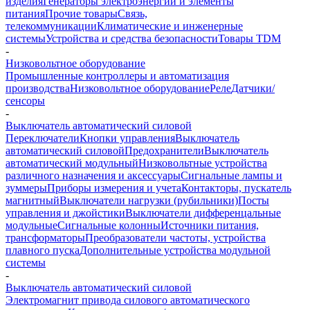
изделия
Генераторы электроэнергии и элементы
питания
Прочие товары
Связь,
телекоммуникации
Климатические и инженерные
системы
Устройства и средства безопасности
Товары TDM
-
Низковольтное оборудование
Промышленные контроллеры и автоматизация
производства
Низковольтное оборудование
Реле
Датчики/
сенсоры
-
Выключатель автоматический силовой
Переключатели
Кнопки управления
Выключатель
автоматический силовой
Предохранители
Выключатель
автоматический модульный
Низковольтные устройства
различного назначения и аксессуары
Сигнальные лампы и
зуммеры
Приборы измерения и учета
Контакторы, пускатель
магнитный
Выключатели нагрузки (рубильники)
Посты
управления и джойстики
Выключатели дифференцальные
модульные
Сигнальные колонны
Источники питания,
трансформаторы
Преобразователи частоты, устройства
плавного пуска
Дополнительные устройства модульной
системы
-
Выключатель автоматический силовой
Электромагнит привода силового автоматического