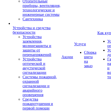
Отопительные
приборы, вентиляция,
технологические и
инженерные системы
Сантехника
Устройства и средства
безопасности
Как куп
Устройства
заземления,
У
Услуги
молниезащиты и
о
защиты от
У
Сборка
перенапряжений
д
Акции
щита
Устройства
Г
на
оптической и
на
заказ
акустической
и
сигнализации
во
Системы пожарной,
то
охранной
сигнализации и
аварийного
оповещения
Средства
пожаротушения и
первой помощи