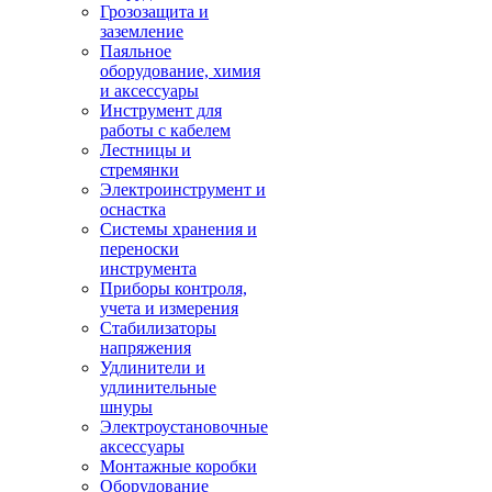
Грозозащита и
заземление
Паяльное
оборудование, химия
и аксессуары
Инструмент для
работы с кабелем
Лестницы и
стремянки
Электроинструмент и
оснастка
Системы хранения и
переноски
инструмента
Приборы контроля,
учета и измерения
Стабилизаторы
напряжения
Удлинители и
удлинительные
шнуры
Электроустановочные
аксессуары
Монтажные коробки
Оборудование