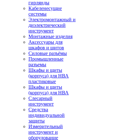
гирлянды
Кабеленесущие
системы
Электромонтажный и
диэлектрический
инструмент
Монтажные изделия
Аксессуары для
шкафов и щитов
Силовые разъёмы
Промышленные
разъемы
Шкафы и щиты
(корпуса) для НВА
пластиковые
Шкафы и щиты
(корпуса) для НВА
Слесарный
инструмент
Средства
индивидуальной
защиты
Измерительный
инструмент и
оборудование