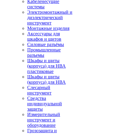
Кабеленесущие
системы
Электромонтажный и
диэлектрический
инструмент
Монтажные изделия
Аксессуары для
шкафов и щитов
Силовые разъёмы
Промышленные
разъемы
Шкафы и щиты
(корпуса) для НВА
пластиковые
Шкафы и щиты
(корпуса) для НВА
Слесарный
инструмент
Средства
индивидуальной
защиты
Измерительный
инструмент и
оборудование
Грозозащита и