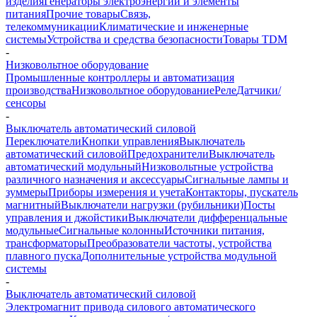
изделия
Генераторы электроэнергии и элементы
питания
Прочие товары
Связь,
телекоммуникации
Климатические и инженерные
системы
Устройства и средства безопасности
Товары TDM
-
Низковольтное оборудование
Промышленные контроллеры и автоматизация
производства
Низковольтное оборудование
Реле
Датчики/
сенсоры
-
Выключатель автоматический силовой
Переключатели
Кнопки управления
Выключатель
автоматический силовой
Предохранители
Выключатель
автоматический модульный
Низковольтные устройства
различного назначения и аксессуары
Сигнальные лампы и
зуммеры
Приборы измерения и учета
Контакторы, пускатель
магнитный
Выключатели нагрузки (рубильники)
Посты
управления и джойстики
Выключатели дифференцальные
модульные
Сигнальные колонны
Источники питания,
трансформаторы
Преобразователи частоты, устройства
плавного пуска
Дополнительные устройства модульной
системы
-
Выключатель автоматический силовой
Электромагнит привода силового автоматического