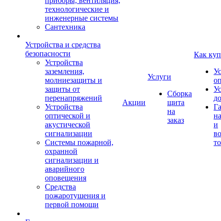
приборы, вентиляция,
технологические и
инженерные системы
Сантехника
Устройства и средства
безопасности
Как куп
Устройства
заземления,
У
Услуги
молниезащиты и
о
защиты от
У
Сборка
перенапряжений
д
Акции
щита
Устройства
Г
на
оптической и
на
заказ
акустической
и
сигнализации
во
Системы пожарной,
то
охранной
сигнализации и
аварийного
оповещения
Средства
пожаротушения и
первой помощи