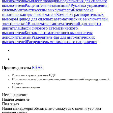
выключателя
Комплект проводки/подключения для силового
выключателя
Расцепитель независимый
Рукоятка управления
силовым автоматическим выключателем
Блокировка
механическая для выключателя
Комплект расширительных
выводов
Привод для силовых автоматических выключателей
электрический
Выключатель автоматический для защиты
двигателя
Шасси силового автоматического
выключателя
Контакт автоматического выключателя
дополнительный
Разделитель фаз для автоматических
выключателей
Расцепитель минимального напряжения
Производитель:
КЭАЗ
Розничная
цена с учетом НДС
Отправьте заявку для
получения дополнительной индивидуальной
скидки
Проектные скидки
Нет в наличии
Нашли дешевле
Под заказ
Наши менеджеры обязательно свяжутся с вами и уточнят
условия заказа