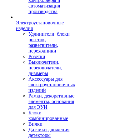
контроллеры и
автоматизация
производства
Электроустановочные
изделия
Удлинители, блоки
розеток,
разветвители,
переходники
Розетки
Выключатели,
переключатели,
диммеры
Аксессуары для
электроустановочных
изделий
Рамки, декоративные
элементы, основания
для ЭУИ
Блоки
комбинированные
Вилки
Датчики движения,
детекторы