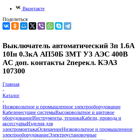
Вконтакте
Поделиться
Выключатель автоматический 3п 1.6А
10Iн 0.3кА АП50Б 3МТ У3 АЭС 400В
AC доп. контакты 2перекл. КЭАЗ
107300
Главная
-
Каталог
-
Низковольтное и промышленное электрооборудование
Кабеленесущие системы
Высоковольтное и щитовое
оборудование
Инструменты, техника
Кабели, провода и
аксессуары
Изделия для
электромонтажа
Освещение
Низковольтное и промышленное
электрооборудование
Электроустановочные