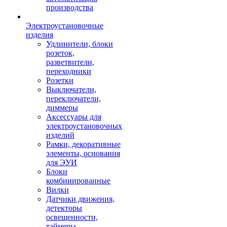
производства
Электроустановочные
изделия
Удлинители, блоки
розеток,
разветвители,
переходники
Розетки
Выключатели,
переключатели,
диммеры
Аксессуары для
электроустановочных
изделий
Рамки, декоративные
элементы, основания
для ЭУИ
Блоки
комбинированные
Вилки
Датчики движения,
детекторы
освещенности,
таймеры