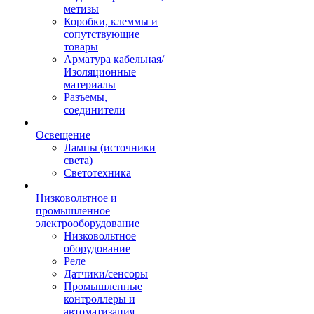
метизы
Коробки, клеммы и
сопутствующие
товары
Арматура кабельная/
Изоляционные
материалы
Разъемы,
соединители
Освещение
Лампы (источники
света)
Светотехника
Низковольтное и
промышленное
электрооборудование
Низковольтное
оборудование
Реле
Датчики/сенсоры
Промышленные
контроллеры и
автоматизация