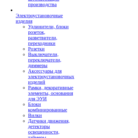
производства
Электроустановочные
изделия
Удлинители, блоки
розеток,
разветвители,
переходники
Розетки
Выключатели,
переключатели,
диммеры
Аксессуары для
электроустановочных
изделий
Рамки, декоративные
элементы, основания
для ЭУИ
Блоки
комбинированные
Вилки
Датчики движения,
детекторы
освещенности,
таймеры