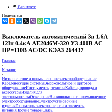
Вконтакте
Поделиться
Выключатель автоматический 3п 1.6А
12Iн 0.4кА АЕ2046М-320 У3 400В AC
НР=110В AC/DC КЭАЗ 264437
Главная
-
Каталог
-
Низковольтное и промышленное электрооборудование
Кабеленесущие системы
Высоковольтное и щитовое
оборудование
Инструменты, техника
Кабели, провода и
аксессуары
Изделия для
электромонтажа
Освещение
Низковольтное и промышленное
электрооборудование
Электроустановочные
изделия
Генераторы электроэнергии и элементы
питания
Прочие товары
Связь,