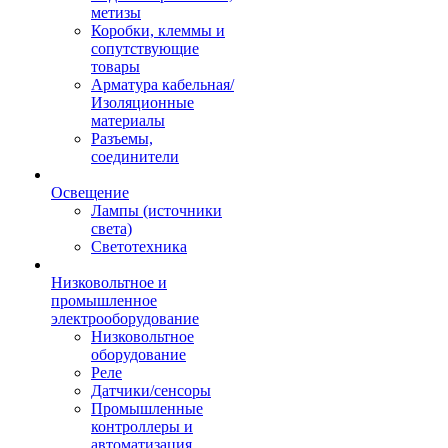
метизы
Коробки, клеммы и
сопутствующие
товары
Арматура кабельная/
Изоляционные
материалы
Разъемы,
соединители
Освещение
Лампы (источники
света)
Светотехника
Низковольтное и
промышленное
электрооборудование
Низковольтное
оборудование
Реле
Датчики/сенсоры
Промышленные
контроллеры и
автоматизация