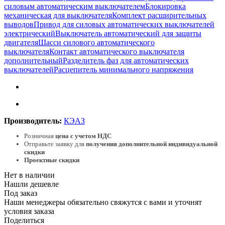
силовым автоматическим выключателем
Блокировка
механическая для выключателя
Комплект расширительных
выводов
Привод для силовых автоматических выключателей
электрический
Выключатель автоматический для защиты
двигателя
Шасси силового автоматического
выключателя
Контакт автоматического выключателя
дополнительный
Разделитель фаз для автоматических
выключателей
Расцепитель минимального напряжения
Производитель:
КЭАЗ
Розничная
цена с учетом НДС
Отправьте заявку для
получения дополнительной индивидуальной
скидки
Проектные скидки
Нет в наличии
Нашли дешевле
Под заказ
Наши менеджеры обязательно свяжутся с вами и уточнят
условия заказа
Поделиться