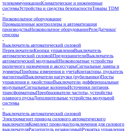
телекоммуникации
Климатические и инженерные
системы
Устройства и средства безопасности
Товары TDM
-
Низковольтное оборудование
Промышленные контроллеры и автоматизация
производства
Низковольтное оборудование
Реле
Датчики/
сенсоры
-
Выключатель автоматический силовой
Переключатели
Кнопки управления
Выключатель
автоматический силовой
Предохранители
Выключатель
автоматический модульный
Низковольтные устройства
различного назначения и аксессуары
Сигнальные лампы и
зуммеры
Приборы измерения и учета
Контакторы, пускатель
магнитный
Выключатели нагрузки (рубильники)
Посты
управления и джойстики
Выключатели дифференцальные
модульные
Сигнальные колонны
Источники питания,
трансформаторы
Преобразователи частоты, устройства
плавного пуска
Дополнительные устройства модульной
системы
-
Выключатель автоматический силовой
Электромагнит привода силового автоматического
выключателя
Комплект проводки/подключения для силового
выключателя
Расцепитель независимый
Рукоятка управления