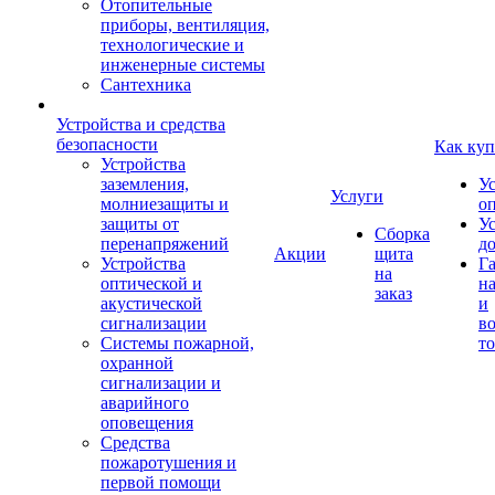
Отопительные
приборы, вентиляция,
технологические и
инженерные системы
Сантехника
Устройства и средства
безопасности
Как куп
Устройства
заземления,
У
Услуги
молниезащиты и
о
защиты от
У
Сборка
перенапряжений
д
Акции
щита
Устройства
Г
на
оптической и
на
заказ
акустической
и
сигнализации
во
Системы пожарной,
то
охранной
сигнализации и
аварийного
оповещения
Средства
пожаротушения и
первой помощи