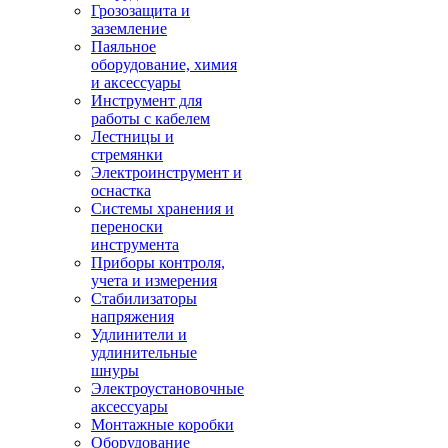
Грозозащита и
заземление
Паяльное
оборудование, химия
и аксессуары
Инструмент для
работы с кабелем
Лестницы и
стремянки
Электроинструмент и
оснастка
Системы хранения и
переноски
инструмента
Приборы контроля,
учета и измерения
Стабилизаторы
напряжения
Удлинители и
удлинительные
шнуры
Электроустановочные
аксессуары
Монтажные коробки
Оборудование