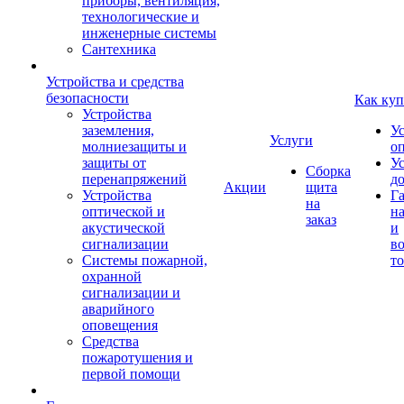
приборы, вентиляция,
технологические и
инженерные системы
Сантехника
Устройства и средства
безопасности
Как куп
Устройства
заземления,
У
Услуги
молниезащиты и
о
защиты от
У
Сборка
перенапряжений
д
Акции
щита
Устройства
Г
на
оптической и
на
заказ
акустической
и
сигнализации
во
Системы пожарной,
то
охранной
сигнализации и
аварийного
оповещения
Средства
пожаротушения и
первой помощи