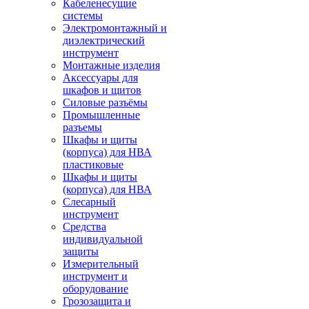
Кабеленесущие
системы
Электромонтажный и
диэлектрический
инструмент
Монтажные изделия
Аксессуары для
шкафов и щитов
Силовые разъёмы
Промышленные
разъемы
Шкафы и щиты
(корпуса) для НВА
пластиковые
Шкафы и щиты
(корпуса) для НВА
Слесарный
инструмент
Средства
индивидуальной
защиты
Измерительный
инструмент и
оборудование
Грозозащита и