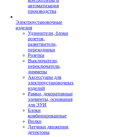
контроллеры и
автоматизация
производства
Электроустановочные
изделия
Удлинители, блоки
розеток,
разветвители,
переходники
Розетки
Выключатели,
переключатели,
диммеры
Аксессуары для
электроустановочных
изделий
Рамки, декоративные
элементы, основания
для ЭУИ
Блоки
комбинированные
Вилки
Датчики движения,
детекторы