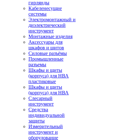
гирлянды
Кабеленесущие
системы
Электромонтажный и
диэлектрический
инструмент
Монтажные изделия
Аксессуары для
шкафов и щитов
Силовые разъёмы
Промышленные
разъемы
Шкафы и щиты
(корпуса) для НВА
пластиковые
Шкафы и щиты
(корпуса) для НВА
Слесарный
инструмент
Средства
индивидуальной
защиты
Измерительный
инструмент и
оборудование