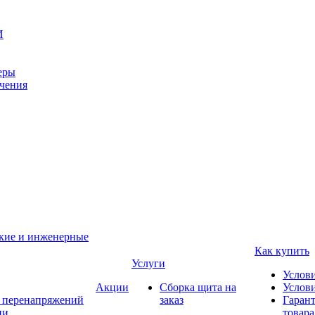
И
еры
ачения
ские и инженерные
Как купить
Услуги
Услов
Акции
Сборка щита на
Услови
т перенапряжений
заказ
Гарант
ии
товара