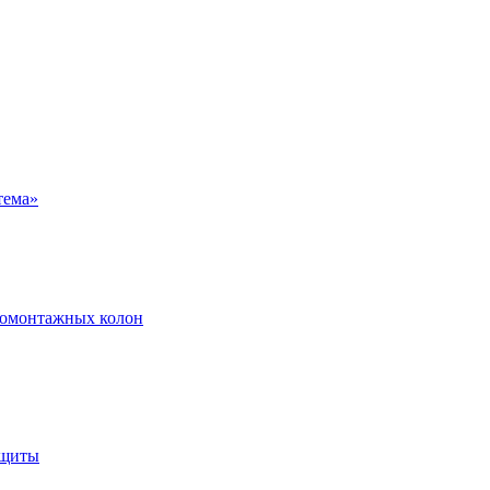
ромонтажных колон
ащиты