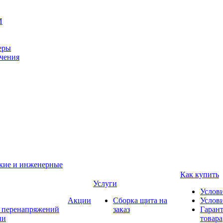
И
еры
ачения
ские и инженерные
Как купить
Услуги
Услов
Акции
Сборка щита на
Услови
т перенапряжений
заказ
Гарант
ии
товара