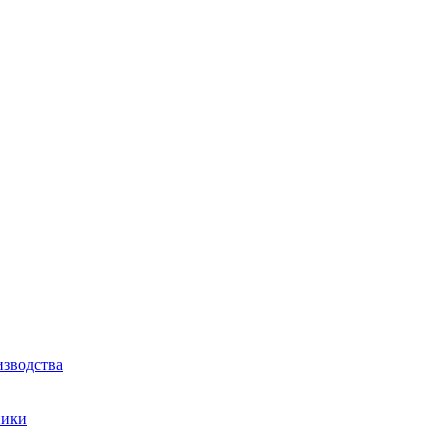
зводства
ники