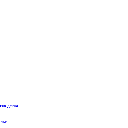
зводства
ники