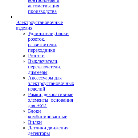
контроллеры и
автоматизация
производства
Электроустановочные
изделия
Удлинители, блоки
розеток,
разветвители,
переходники
Розетки
Выключатели,
переключатели,
диммеры
Аксессуары для
электроустановочных
изделий
Рамки, декоративные
элементы, основания
для ЭУИ
Блоки
комбинированные
Вилки
Датчики движения,
детекторы