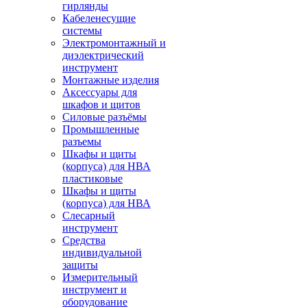
гирлянды
Кабеленесущие
системы
Электромонтажный и
диэлектрический
инструмент
Монтажные изделия
Аксессуары для
шкафов и щитов
Силовые разъёмы
Промышленные
разъемы
Шкафы и щиты
(корпуса) для НВА
пластиковые
Шкафы и щиты
(корпуса) для НВА
Слесарный
инструмент
Средства
индивидуальной
защиты
Измерительный
инструмент и
оборудование