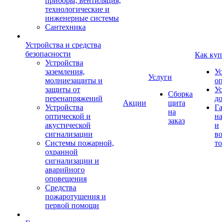
приборы, вентиляция,
технологические и
инженерные системы
Сантехника
Устройства и средства
безопасности
Как куп
Устройства
заземления,
У
Услуги
молниезащиты и
о
защиты от
У
Сборка
перенапряжений
д
Акции
щита
Устройства
Г
на
оптической и
на
заказ
акустической
и
сигнализации
во
Системы пожарной,
то
охранной
сигнализации и
аварийного
оповещения
Средства
пожаротушения и
первой помощи