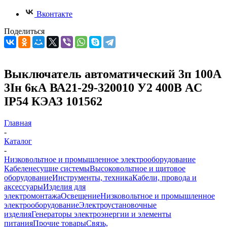
Вконтакте
Поделиться
Выключатель автоматический 3п 100А
3Iн 6кА ВА21-29-320010 У2 400В AC
IP54 КЭАЗ 101562
Главная
-
Каталог
-
Низковольтное и промышленное электрооборудование
Кабеленесущие системы
Высоковольтное и щитовое
оборудование
Инструменты, техника
Кабели, провода и
аксессуары
Изделия для
электромонтажа
Освещение
Низковольтное и промышленное
электрооборудование
Электроустановочные
изделия
Генераторы электроэнергии и элементы
питания
Прочие товары
Связь,