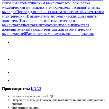
силовым автоматическим выключателем
Блокировка
механическая для выключателя
Комплект расширительных
выводов
Привод для силовых автоматических выключателей
электрический
Выключатель автоматический для защиты
двигателя
Шасси силового автоматического
выключателя
Контакт автоматического выключателя
дополнительный
Разделитель фаз для автоматических
выключателей
Расцепитель минимального напряжения
Производитель:
КЭАЗ
Розничная
цена с учетом НДС
Отправьте заявку для
получения дополнительной индивидуальной
скидки
Проектные скидки