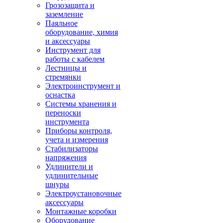
Грозозащита и
заземление
Паяльное
оборудование, химия
и аксессуары
Инструмент для
работы с кабелем
Лестницы и
стремянки
Электроинструмент и
оснастка
Системы хранения и
переноски
инструмента
Приборы контроля,
учета и измерения
Стабилизаторы
напряжения
Удлинители и
удлинительные
шнуры
Электроустановочные
аксессуары
Монтажные коробки
Оборудование