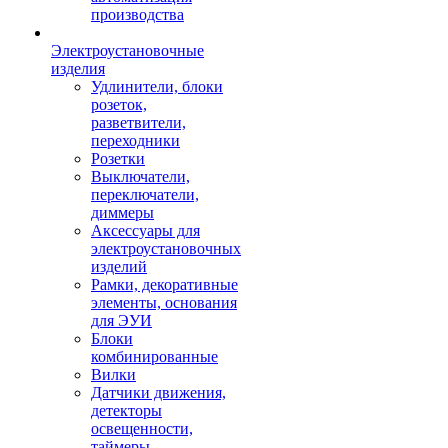
производства
Электроустановочные
изделия
Удлинители, блоки
розеток,
разветвители,
переходники
Розетки
Выключатели,
переключатели,
диммеры
Аксессуары для
электроустановочных
изделий
Рамки, декоративные
элементы, основания
для ЭУИ
Блоки
комбинированные
Вилки
Датчики движения,
детекторы
освещенности,
таймеры