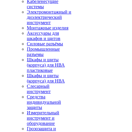
Кабеленесущие
системы
Электромонтажный и
диэлектрический
инструмент
Монтажные изделия
Аксессуары для
шкафов и щитов
Силовые разъёмы
Промышленные
разъемы
Шкафы и щиты
(корпуса) для НВА
пластиковые
Шкафы и щиты
(корпуса) для НВА
Слесарный
инструмент
Средства
индивидуальной
защиты
Измерительный
инструмент и
оборудование
Грозозащита и