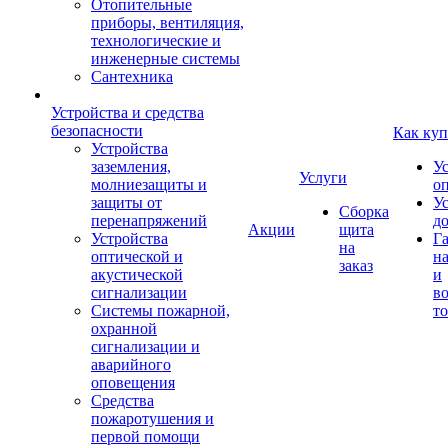
Отопительные
приборы, вентиляция,
технологические и
инженерные системы
Сантехника
Устройства и средства
безопасности
Как куп
Устройства
заземления,
У
Услуги
молниезащиты и
о
защиты от
У
Сборка
перенапряжений
д
Акции
щита
Устройства
Г
на
оптической и
на
заказ
акустической
и
сигнализации
во
Системы пожарной,
то
охранной
сигнализации и
аварийного
оповещения
Средства
пожаротушения и
первой помощи