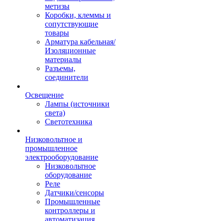
метизы
Коробки, клеммы и
сопутствующие
товары
Арматура кабельная/
Изоляционные
материалы
Разъемы,
соединители
Освещение
Лампы (источники
света)
Светотехника
Низковольтное и
промышленное
электрооборудование
Низковольтное
оборудование
Реле
Датчики/сенсоры
Промышленные
контроллеры и
автоматизация