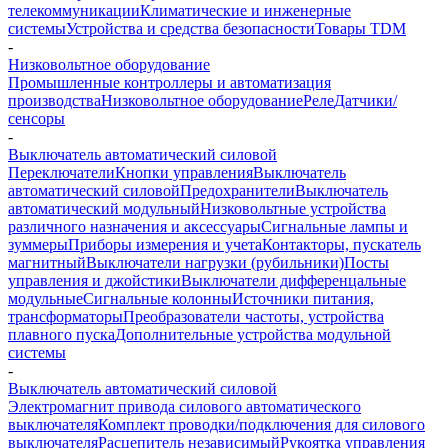
телекоммуникации
Климатические и инженерные
системы
Устройства и средства безопасности
Товары TDM
-
Низковольтное оборудование
Промышленные контроллеры и автоматизация
производства
Низковольтное оборудование
Реле
Датчики/
сенсоры
-
Выключатель автоматический силовой
Переключатели
Кнопки управления
Выключатель
автоматический силовой
Предохранители
Выключатель
автоматический модульный
Низковольтные устройства
различного назначения и аксессуары
Сигнальные лампы и
зуммеры
Приборы измерения и учета
Контакторы, пускатель
магнитный
Выключатели нагрузки (рубильники)
Посты
управления и джойстики
Выключатели дифференцальные
модульные
Сигнальные колонны
Источники питания,
трансформаторы
Преобразователи частоты, устройства
плавного пуска
Дополнительные устройства модульной
системы
-
Выключатель автоматический силовой
Электромагнит привода силового автоматического
выключателя
Комплект проводки/подключения для силового
выключателя
Расцепитель независимый
Рукоятка управления