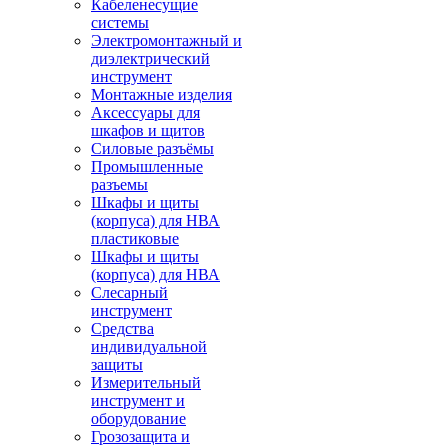
Кабеленесущие
системы
Электромонтажный и
диэлектрический
инструмент
Монтажные изделия
Аксессуары для
шкафов и щитов
Силовые разъёмы
Промышленные
разъемы
Шкафы и щиты
(корпуса) для НВА
пластиковые
Шкафы и щиты
(корпуса) для НВА
Слесарный
инструмент
Средства
индивидуальной
защиты
Измерительный
инструмент и
оборудование
Грозозащита и