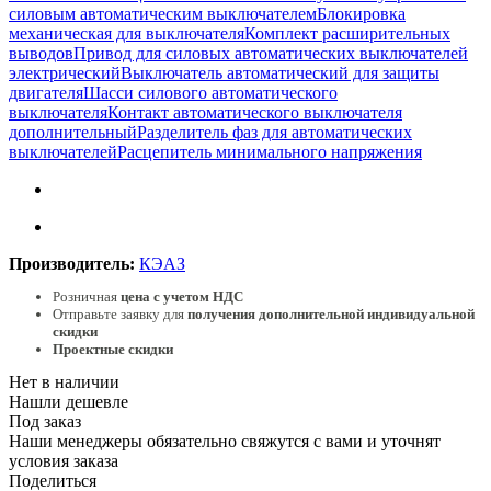
силовым автоматическим выключателем
Блокировка
механическая для выключателя
Комплект расширительных
выводов
Привод для силовых автоматических выключателей
электрический
Выключатель автоматический для защиты
двигателя
Шасси силового автоматического
выключателя
Контакт автоматического выключателя
дополнительный
Разделитель фаз для автоматических
выключателей
Расцепитель минимального напряжения
Производитель:
КЭАЗ
Розничная
цена с учетом НДС
Отправьте заявку для
получения дополнительной индивидуальной
скидки
Проектные скидки
Нет в наличии
Нашли дешевле
Под заказ
Наши менеджеры обязательно свяжутся с вами и уточнят
условия заказа
Поделиться