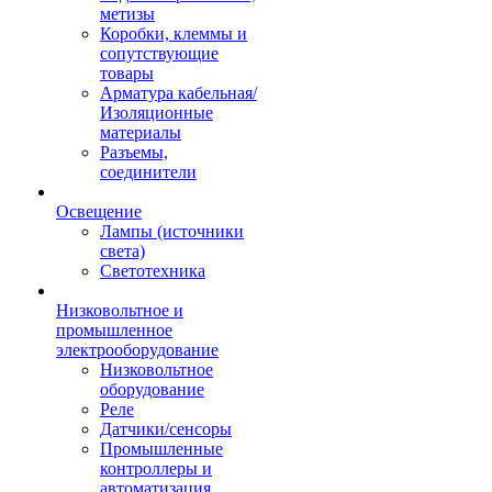
метизы
Коробки, клеммы и
сопутствующие
товары
Арматура кабельная/
Изоляционные
материалы
Разъемы,
соединители
Освещение
Лампы (источники
света)
Светотехника
Низковольтное и
промышленное
электрооборудование
Низковольтное
оборудование
Реле
Датчики/сенсоры
Промышленные
контроллеры и
автоматизация