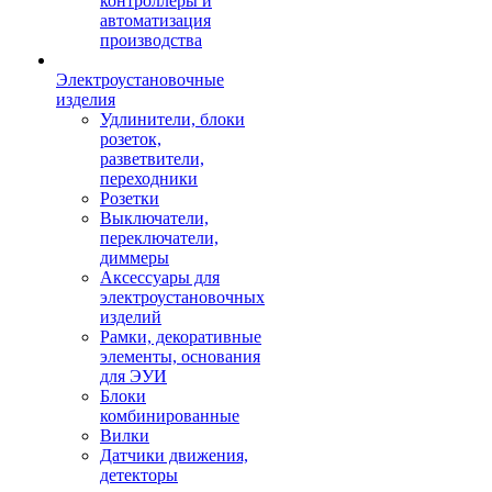
контроллеры и
автоматизация
производства
Электроустановочные
изделия
Удлинители, блоки
розеток,
разветвители,
переходники
Розетки
Выключатели,
переключатели,
диммеры
Аксессуары для
электроустановочных
изделий
Рамки, декоративные
элементы, основания
для ЭУИ
Блоки
комбинированные
Вилки
Датчики движения,
детекторы