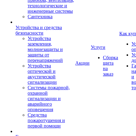
приборы, вентиляция,
технологические и
инженерные системы
Сантехника
Устройства и средства
безопасности
Как куп
Устройства
заземления,
У
Услуги
молниезащиты и
о
защиты от
У
Сборка
перенапряжений
д
Акции
щита
Устройства
Г
на
оптической и
на
заказ
акустической
и
сигнализации
во
Системы пожарной,
то
охранной
сигнализации и
аварийного
оповещения
Средства
пожаротушения и
первой помощи