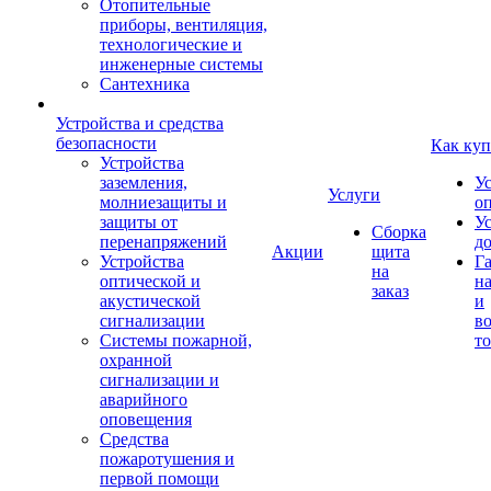
Отопительные
приборы, вентиляция,
технологические и
инженерные системы
Сантехника
Устройства и средства
безопасности
Как куп
Устройства
заземления,
У
Услуги
молниезащиты и
о
защиты от
У
Сборка
перенапряжений
д
Акции
щита
Устройства
Г
на
оптической и
на
заказ
акустической
и
сигнализации
во
Системы пожарной,
то
охранной
сигнализации и
аварийного
оповещения
Средства
пожаротушения и
первой помощи