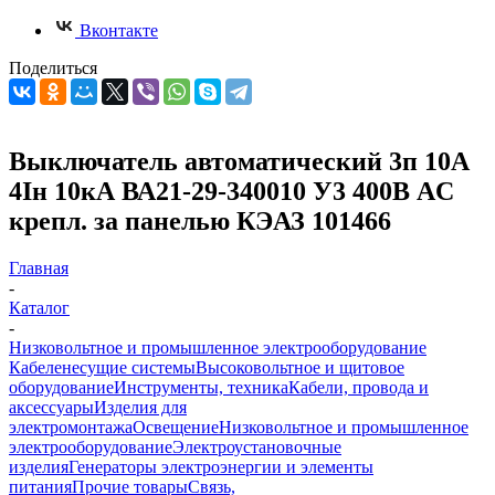
Вконтакте
Поделиться
Выключатель автоматический 3п 10А
4Iн 10кА ВА21-29-340010 У3 400В AC
крепл. за панелью КЭАЗ 101466
Главная
-
Каталог
-
Низковольтное и промышленное электрооборудование
Кабеленесущие системы
Высоковольтное и щитовое
оборудование
Инструменты, техника
Кабели, провода и
аксессуары
Изделия для
электромонтажа
Освещение
Низковольтное и промышленное
электрооборудование
Электроустановочные
изделия
Генераторы электроэнергии и элементы
питания
Прочие товары
Связь,