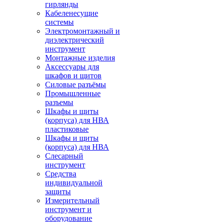
гирлянды
Кабеленесущие
системы
Электромонтажный и
диэлектрический
инструмент
Монтажные изделия
Аксессуары для
шкафов и щитов
Силовые разъёмы
Промышленные
разъемы
Шкафы и щиты
(корпуса) для НВА
пластиковые
Шкафы и щиты
(корпуса) для НВА
Слесарный
инструмент
Средства
индивидуальной
защиты
Измерительный
инструмент и
оборудование