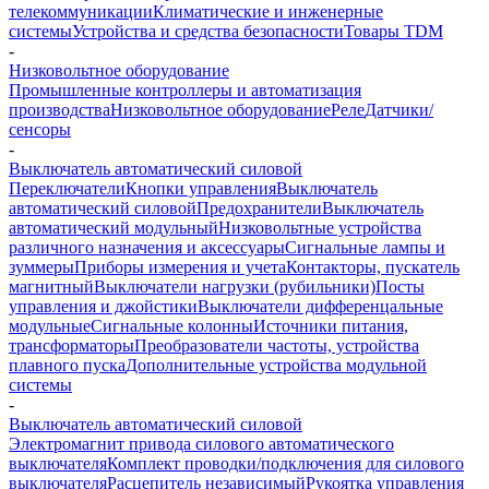
телекоммуникации
Климатические и инженерные
системы
Устройства и средства безопасности
Товары TDM
-
Низковольтное оборудование
Промышленные контроллеры и автоматизация
производства
Низковольтное оборудование
Реле
Датчики/
сенсоры
-
Выключатель автоматический силовой
Переключатели
Кнопки управления
Выключатель
автоматический силовой
Предохранители
Выключатель
автоматический модульный
Низковольтные устройства
различного назначения и аксессуары
Сигнальные лампы и
зуммеры
Приборы измерения и учета
Контакторы, пускатель
магнитный
Выключатели нагрузки (рубильники)
Посты
управления и джойстики
Выключатели дифференцальные
модульные
Сигнальные колонны
Источники питания,
трансформаторы
Преобразователи частоты, устройства
плавного пуска
Дополнительные устройства модульной
системы
-
Выключатель автоматический силовой
Электромагнит привода силового автоматического
выключателя
Комплект проводки/подключения для силового
выключателя
Расцепитель независимый
Рукоятка управления