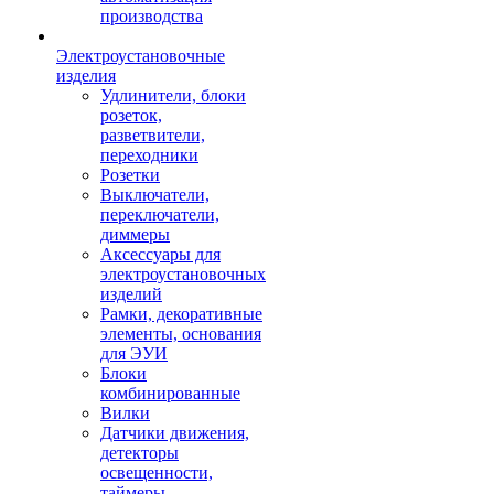
производства
Электроустановочные
изделия
Удлинители, блоки
розеток,
разветвители,
переходники
Розетки
Выключатели,
переключатели,
диммеры
Аксессуары для
электроустановочных
изделий
Рамки, декоративные
элементы, основания
для ЭУИ
Блоки
комбинированные
Вилки
Датчики движения,
детекторы
освещенности,
таймеры