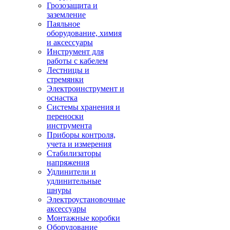
Грозозащита и
заземление
Паяльное
оборудование, химия
и аксессуары
Инструмент для
работы с кабелем
Лестницы и
стремянки
Электроинструмент и
оснастка
Системы хранения и
переноски
инструмента
Приборы контроля,
учета и измерения
Стабилизаторы
напряжения
Удлинители и
удлинительные
шнуры
Электроустановочные
аксессуары
Монтажные коробки
Оборудование