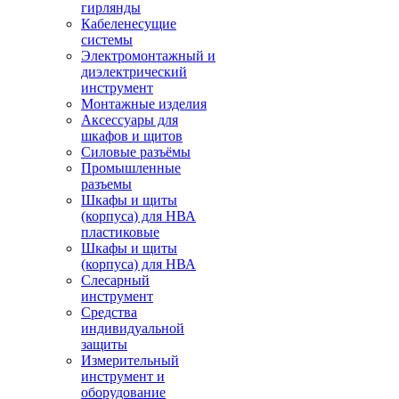
гирлянды
Кабеленесущие
системы
Электромонтажный и
диэлектрический
инструмент
Монтажные изделия
Аксессуары для
шкафов и щитов
Силовые разъёмы
Промышленные
разъемы
Шкафы и щиты
(корпуса) для НВА
пластиковые
Шкафы и щиты
(корпуса) для НВА
Слесарный
инструмент
Средства
индивидуальной
защиты
Измерительный
инструмент и
оборудование