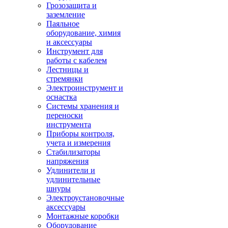
Грозозащита и
заземление
Паяльное
оборудование, химия
и аксессуары
Инструмент для
работы с кабелем
Лестницы и
стремянки
Электроинструмент и
оснастка
Системы хранения и
переноски
инструмента
Приборы контроля,
учета и измерения
Стабилизаторы
напряжения
Удлинители и
удлинительные
шнуры
Электроустановочные
аксессуары
Монтажные коробки
Оборудование