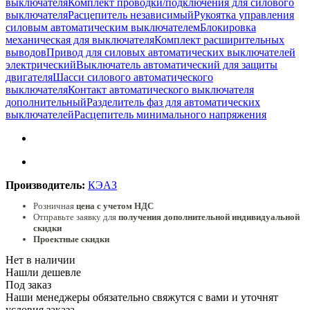
выключателя
Комплект проводки/подключения для силового
выключателя
Расцепитель независимый
Рукоятка управления
силовым автоматическим выключателем
Блокировка
механическая для выключателя
Комплект расширительных
выводов
Привод для силовых автоматических выключателей
электрический
Выключатель автоматический для защиты
двигателя
Шасси силового автоматического
выключателя
Контакт автоматического выключателя
дополнительный
Разделитель фаз для автоматических
выключателей
Расцепитель минимального напряжения
Производитель:
КЭАЗ
Розничная
цена с учетом НДС
Отправьте заявку для
получения дополнительной индивидуальной
скидки
Проектные скидки
Нет в наличии
Нашли дешевле
Под заказ
Наши менеджеры обязательно свяжутся с вами и уточнят
условия заказа