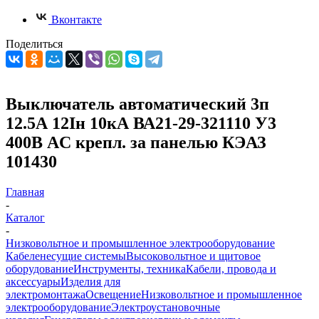
Вконтакте
Поделиться
Выключатель автоматический 3п
12.5А 12Iн 10кА ВА21-29-321110 У3
400В AC крепл. за панелью КЭАЗ
101430
Главная
-
Каталог
-
Низковольтное и промышленное электрооборудование
Кабеленесущие системы
Высоковольтное и щитовое
оборудование
Инструменты, техника
Кабели, провода и
аксессуары
Изделия для
электромонтажа
Освещение
Низковольтное и промышленное
электрооборудование
Электроустановочные