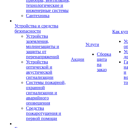
приборы, вентиляция,
технологические и
инженерные системы
Сантехника
Устройства и средства
безопасности
Как куп
Устройства
заземления,
У
Услуги
молниезащиты и
о
защиты от
У
Сборка
перенапряжений
д
Акции
щита
Устройства
Г
на
оптической и
на
заказ
акустической
и
сигнализации
во
Системы пожарной,
то
охранной
сигнализации и
аварийного
оповещения
Средства
пожаротушения и
первой помощи