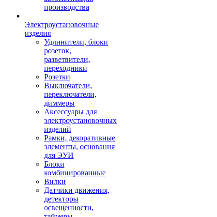
производства
Электроустановочные
изделия
Удлинители, блоки
розеток,
разветвители,
переходники
Розетки
Выключатели,
переключатели,
диммеры
Аксессуары для
электроустановочных
изделий
Рамки, декоративные
элементы, основания
для ЭУИ
Блоки
комбинированные
Вилки
Датчики движения,
детекторы
освещенности,
таймеры