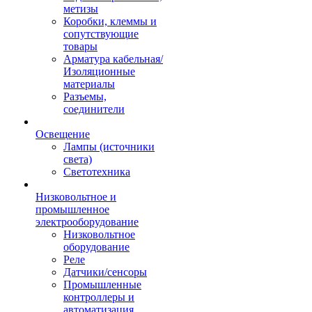
метизы
Коробки, клеммы и
сопутствующие
товары
Арматура кабельная/
Изоляционные
материалы
Разъемы,
соединители
Освещение
Лампы (источники
света)
Светотехника
Низковольтное и
промышленное
электрооборудование
Низковольтное
оборудование
Реле
Датчики/сенсоры
Промышленные
контроллеры и
автоматизация