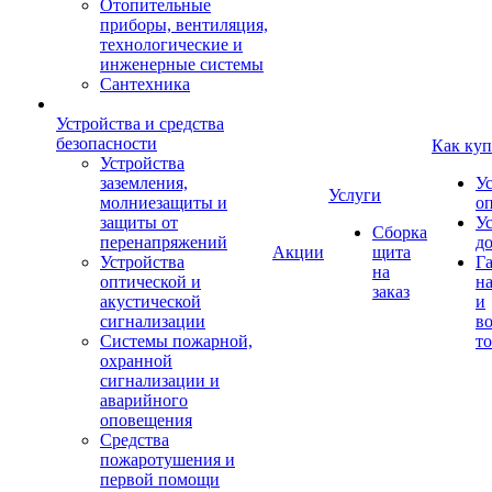
Отопительные
приборы, вентиляция,
технологические и
инженерные системы
Сантехника
Устройства и средства
безопасности
Как куп
Устройства
заземления,
У
Услуги
молниезащиты и
о
защиты от
У
Сборка
перенапряжений
д
Акции
щита
Устройства
Г
на
оптической и
на
заказ
акустической
и
сигнализации
во
Системы пожарной,
то
охранной
сигнализации и
аварийного
оповещения
Средства
пожаротушения и
первой помощи