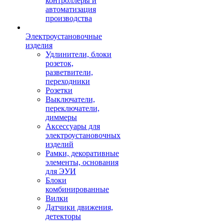
контроллеры и
автоматизация
производства
Электроустановочные
изделия
Удлинители, блоки
розеток,
разветвители,
переходники
Розетки
Выключатели,
переключатели,
диммеры
Аксессуары для
электроустановочных
изделий
Рамки, декоративные
элементы, основания
для ЭУИ
Блоки
комбинированные
Вилки
Датчики движения,
детекторы