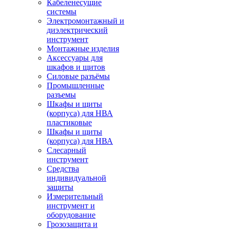
Кабеленесущие
системы
Электромонтажный и
диэлектрический
инструмент
Монтажные изделия
Аксессуары для
шкафов и щитов
Силовые разъёмы
Промышленные
разъемы
Шкафы и щиты
(корпуса) для НВА
пластиковые
Шкафы и щиты
(корпуса) для НВА
Слесарный
инструмент
Средства
индивидуальной
защиты
Измерительный
инструмент и
оборудование
Грозозащита и