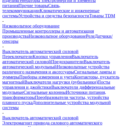
изделия
Генераторы электроэнергии и элементы
питания
Прочие товары
Связь,
телекоммуникации
Климатические и инженерные
системы
Устройства и средства безопасности
Товары TDM
-
Низковольтное оборудование
Промышленные контроллеры и автоматизация
производства
Низковольтное оборудование
Реле
Датчики/
сенсоры
-
Выключатель автоматический силовой
Переключатели
Кнопки управления
Выключатель
автоматический силовой
Предохранители
Выключатель
автоматический модульный
Низковольтные устройства
различного назначения и аксессуары
Сигнальные лампы и
зуммеры
Приборы измерения и учета
Контакторы, пускатель
магнитный
Выключатели нагрузки (рубильники)
Посты
управления и джойстики
Выключатели дифференцальные
модульные
Сигнальные колонны
Источники питания,
трансформаторы
Преобразователи частоты, устройства
плавного пуска
Дополнительные устройства модульной
системы
-
Выключатель автоматический силовой
Электромагнит привода силового автоматического