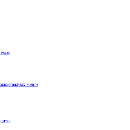
ромонтажных колон
ащиты