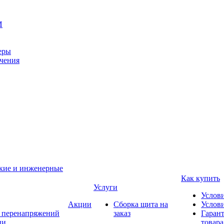
И
еры
ачения
ские и инженерные
Как купить
Услуги
Услов
Акции
Сборка щита на
Услови
т перенапряжений
заказ
Гарант
ии
товара