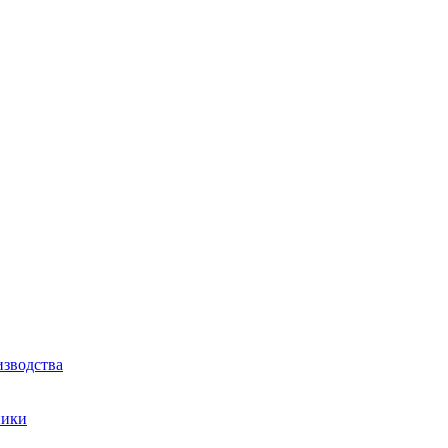
зводства
ники