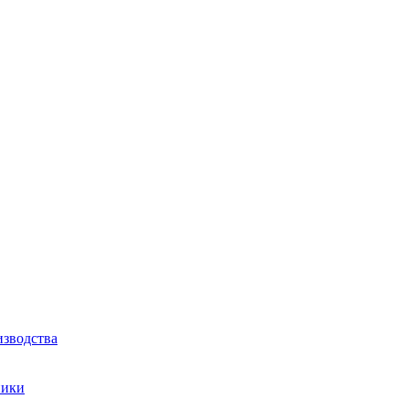
зводства
ники