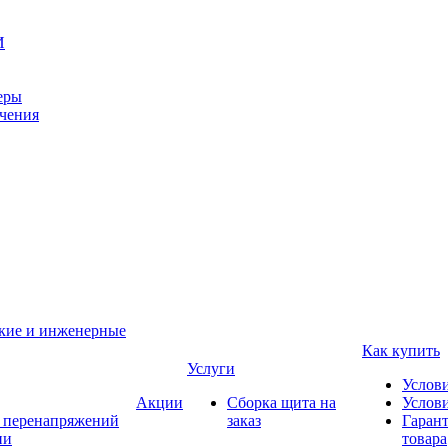
И
еры
ачения
ские и инженерные
Как купить
Услуги
Услов
Акции
Сборка щита на
Услови
т перенапряжений
заказ
Гарант
ии
товара