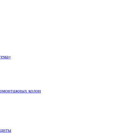
ромонтажных колон
ащиты