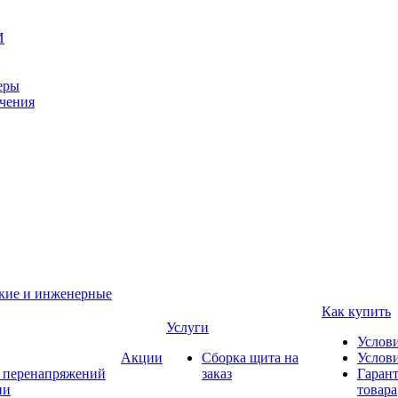
И
еры
ачения
ские и инженерные
Как купить
Услуги
Услов
Акции
Сборка щита на
Услови
т перенапряжений
заказ
Гарант
ии
товара