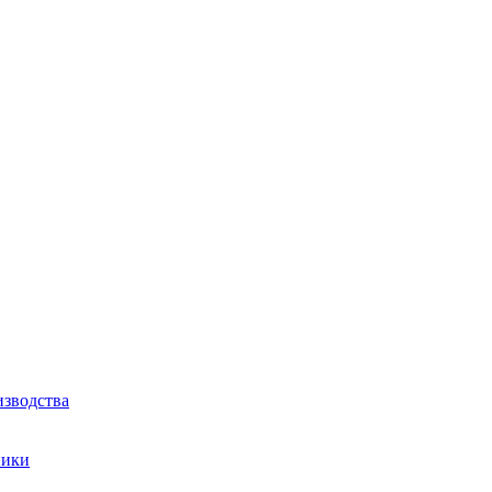
зводства
ники