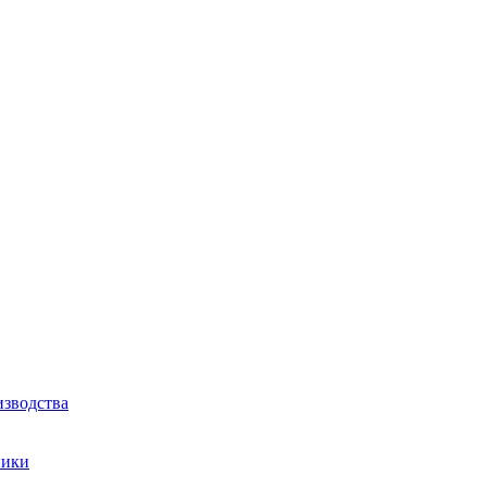
зводства
ники