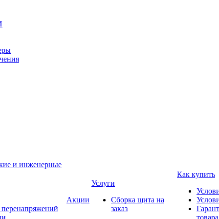
И
еры
ачения
ские и инженерные
Как купить
Услуги
Услов
Акции
Сборка щита на
Услови
т перенапряжений
заказ
Гарант
ии
товара